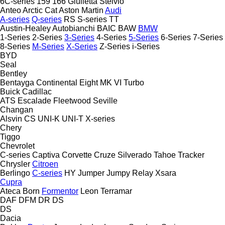
6C-series
159
166
Giulietta
Stelvio
Anteo
Arctic Cat
Aston Martin
Audi
A-series
Q-series
RS
S-series
TT
Austin-Healey
Autobianchi
BAIC
BAW
BMW
1-Series
2-Series
3-Series
4-Series
5-Series
6-Series
7-Series
8-Series
M-Series
X-Series
Z-Series
i-Series
BYD
Seal
Bentley
Bentayga
Continental
Eight
MK VI
Turbo
Buick
Cadillac
ATS
Escalade
Fleetwood
Seville
Changan
Alsvin
CS
UNI-K
UNI-T
X-series
Chery
Tiggo
Chevrolet
C-series
Captiva
Corvette
Cruze
Silverado
Tahoe
Tracker
Chrysler
Citroen
Berlingo
C-series
HY
Jumper
Jumpy
Relay
Xsara
Cupra
Ateca
Born
Formentor
Leon
Terramar
DAF
DFM
DR
DS
DS
Dacia