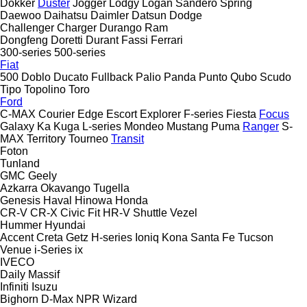
Dokker
Duster
Jogger
Lodgy
Logan
Sandero
Spring
Daewoo
Daihatsu
Daimler
Datsun
Dodge
Challenger
Charger
Durango
Ram
Dongfeng
Doretti
Durant
Fassi
Ferrari
300-series
500-series
Fiat
500
Doblo
Ducato
Fullback
Palio
Panda
Punto
Qubo
Scudo
Tipo
Topolino
Toro
Ford
C-MAX
Courier
Edge
Escort
Explorer
F-series
Fiesta
Focus
Galaxy
Ka
Kuga
L-series
Mondeo
Mustang
Puma
Ranger
S-
MAX
Territory
Tourneo
Transit
Foton
Tunland
GMC
Geely
Azkarra
Okavango
Tugella
Genesis
Haval
Hinowa
Honda
CR-V
CR-X
Civic
Fit
HR-V
Shuttle
Vezel
Hummer
Hyundai
Accent
Creta
Getz
H-series
Ioniq
Kona
Santa Fe
Tucson
Venue
i-Series
ix
IVECO
Daily
Massif
Infiniti
Isuzu
Bighorn
D-Max
NPR
Wizard