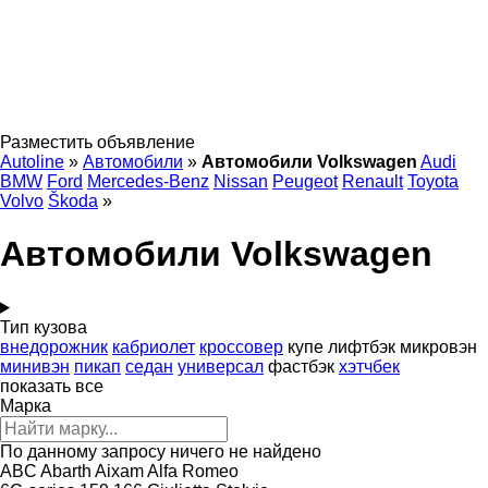
Разместить объявление
Autoline
»
Автомобили
»
Автомобили Volkswagen
Audi
BMW
Ford
Mercedes-Benz
Nissan
Peugeot
Renault
Toyota
Volvo
Škoda
»
Автомобили Volkswagen
Тип кузова
внедорожник
кабриолет
кроссовер
купе
лифтбэк
микровэн
минивэн
пикап
седан
универсал
фастбэк
хэтчбек
показать все
Марка
По данному запросу ничего не найдено
ABC
Abarth
Aixam
Alfa Romeo