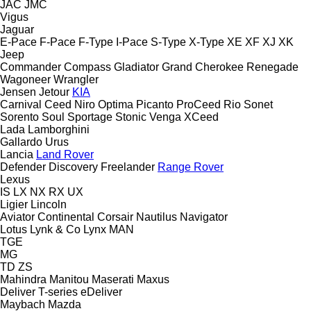
JAC
JMC
Vigus
Jaguar
E-Pace
F-Pace
F-Type
I-Pace
S-Type
X-Type
XE
XF
XJ
XK
Jeep
Commander
Compass
Gladiator
Grand Cherokee
Renegade
Wagoneer
Wrangler
Jensen
Jetour
KIA
Carnival
Ceed
Niro
Optima
Picanto
ProCeed
Rio
Sonet
Sorento
Soul
Sportage
Stonic
Venga
XCeed
Lada
Lamborghini
Gallardo
Urus
Lancia
Land Rover
Defender
Discovery
Freelander
Range Rover
Lexus
IS
LX
NX
RX
UX
Ligier
Lincoln
Aviator
Continental
Corsair
Nautilus
Navigator
Lotus
Lynk & Co
Lynx
MAN
TGE
MG
TD
ZS
Mahindra
Manitou
Maserati
Maxus
Deliver
T-series
eDeliver
Maybach
Mazda