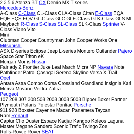
2
3
5
6
Atenza
BT
CX
Demio
MX
T-series
Mercedes-Benz
A-Class
C-Class
CL-Class
CLA-Class
Citan
E-Class
EQA
EQE
EQS
EQV
GL-Class
GLC
GLE-Class
GLK-Class
GLS
ML
Maybach
R-Class
S-Class
SL-Class
SLK-Class
Sprinter
V-
Class
Viano
Vito
Mini
Clubman
Cooper
Countryman
John Cooper Works
One
Mitsubishi
ASX
D-series
Eclipse
Jeep
L-series
Montero
Outlander
Pajero
Space Star
Triton
eK
Morgan
Morris
Nissan
Fairlady Z
Frontier
Juke
Leaf
March
Micra
NP
Navara
Note
Pathfinder
Patrol
Qashqai
Serena
Skyline
Versa
X-Trail
Opel
Antara
Astra
Combo
Corsa
Crossland
Grandland
Insignia
Karl
Meriva
Movano
Vectra
Zafira
Peugeot
107
208
307
308
508
2008
3008
5008
Bipper
Boxer
Partner
Plymouth
Polaris
Polestar
Pontiac
Porsche
911
928
Boxster
Cayenne
Macan
Panamera
Taycan
Ram
Renault
Captur
Clio
Duster
Espace
Kadjar
Kangoo
Koleos
Laguna
Master
Megane
Sandero
Scenic
Trafic
Twingo
Zoe
Rolls-Royce
Rover
SEAT