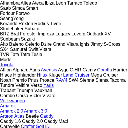
Alhambra
Altea
Ateca
Ibiza
Leon
Tarraco
Toledo
Saab
Simca
Smart
Forfour
Fortwo
SsangYong
Korando
Rexton
Rodius
Tivoli
Studebaker
Subaru
BRZ
Brat
Forester
Impreza
Legacy
Levorg
Outback
XV
Sunbeam
Suzuki
Alto
Baleno
Celerio
Dzire
Grand Vitara
Ignis
Jimny
S-Cross
SX4
Samurai
Swift
Vitara
TVR
Tata
Tatra
Tesla
Model
Toyota
Allion
Alphard
Auris
Avensis
Aygo
C-HR
Camry
Corolla
Harrier
Hiace
Highlander
Hilux
Kluger
Land Cruiser
Mega Cruiser
Noah
Premio
Prius
Proace
RAV4
SW4
Sienna
Sienta
Tacoma
Tundra
Vellfire
Verso
Yaris
Trabant
Triumph
Vauxhall
Combo
Corsa
Victor
Vivaro
Volkswagen
Amarok
Amarok 2.0
Amarok 3.0
Arteon
Atlas
Beetle
Caddy
Caddy 1.6
Caddy 2.0
Caddy Maxi
Caravelle
Crafter
Golf
ID