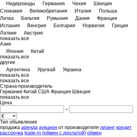
Нидерланды
Германия
Чехия
Швеция
Словакия
Великобритания
Италия
Польша
Литва
Бельгия
Румыния
Дания
Франция
Испания
Венгрия
Болгария
Норвегия
Греция
Латвия
Австрия
показать все
Азия
Япония
Китай
показать все
другие
Аргентина
Уругвай
Украина
показать все
показать все
Страна-производитель
Германия
Китай
США
Франция
Швеция
показать все
Цена
–
Тип объявления
продажа
аренда
аукцион
от производителя
лизинг
кредит
рассрочка
trade-in (обмен с доплатой)
обмен