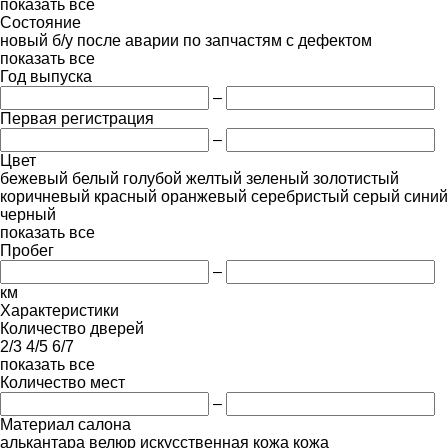
показать все
Состояние
новый
б/у
после аварии
по запчастям
с дефектом
показать все
Год выпуска
–
Первая регистрация
–
Цвет
бежевый
белый
голубой
желтый
зеленый
золотистый
коричневый
красный
оранжевый
серебристый
серый
синий
черный
показать все
Пробег
–
км
Характеристики
Количество дверей
2/3
4/5
6/7
показать все
Количество мест
–
Материал салона
алькантара
велюр
искусственная кожа
кожа