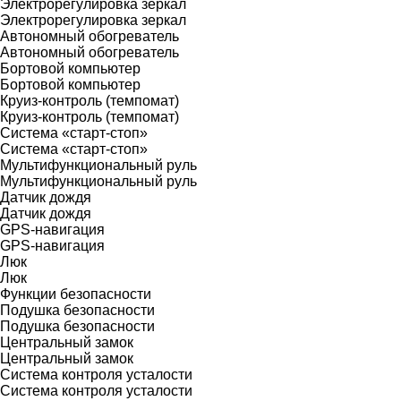
Электрорегулировка зеркал
Электрорегулировка зеркал
Автономный обогреватель
Автономный обогреватель
Бортовой компьютер
Бортовой компьютер
Круиз-контроль (темпомат)
Круиз-контроль (темпомат)
Система «старт-стоп»
Система «старт-стоп»
Мультифункциональный руль
Мультифункциональный руль
Датчик дождя
Датчик дождя
GPS-навигация
GPS-навигация
Люк
Люк
Функции безопасности
Подушка безопасности
Подушка безопасности
Центральный замок
Центральный замок
Система контроля усталости
Система контроля усталости