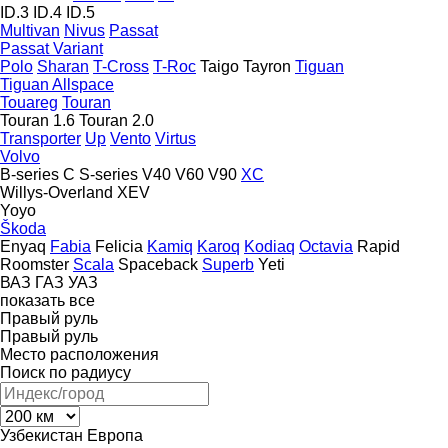
ID.3
ID.4
ID.5
Multivan
Nivus
Passat
Passat Variant
Polo
Sharan
T-Cross
T-Roc
Taigo
Tayron
Tiguan
Tiguan Allspace
Touareg
Touran
Touran 1.6
Touran 2.0
Transporter
Up
Vento
Virtus
Volvo
B-series
C
S-series
V40
V60
V90
XC
Willys-Overland
XEV
Yoyo
Škoda
Enyaq
Fabia
Felicia
Kamiq
Karoq
Kodiaq
Octavia
Rapid
Roomster
Scala
Spaceback
Superb
Yeti
ВАЗ
ГАЗ
УАЗ
показать все
Правый руль
Правый руль
Место расположения
Поиск по радиусу
Узбекистан
Европа