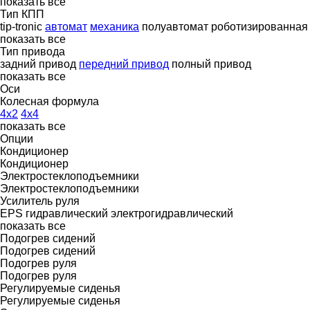
показать все
Тип КПП
tip-tronic
автомат
механика
полуавтомат
роботизированная
показать все
Тип привода
задний привод
передний привод
полный привод
показать все
Оси
Колесная формула
4x2
4x4
показать все
Опции
Кондиционер
Кондиционер
Электростеклоподъемники
Электростеклоподъемники
Усилитель руля
EPS
гидравлический
электрогидравлический
показать все
Подогрев сидений
Подогрев сидений
Подогрев руля
Подогрев руля
Регулируемые сиденья
Регулируемые сиденья