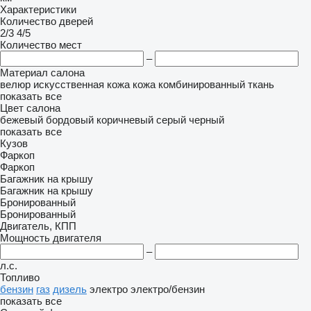
Характеристики
Количество дверей
2/3
4/5
Количество мест
–
Материал салона
велюр
искусственная кожа
кожа
комбинированный
ткань
показать все
Цвет салона
бежевый
бордовый
коричневый
серый
черный
показать все
Кузов
Фаркоп
Фаркоп
Багажник на крышу
Багажник на крышу
Бронированный
Бронированный
Двигатель, КПП
Мощность двигателя
–
л.с.
Топливо
бензин
газ
дизель
электро
электро/бензин
показать все