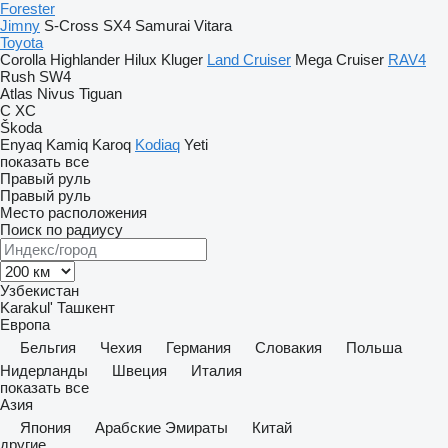
Forester
Jimny
S-Cross
SX4
Samurai
Vitara
Toyota
Corolla
Highlander
Hilux
Kluger
Land Cruiser
Mega Cruiser
RAV4
Rush
SW4
Atlas
Nivus
Tiguan
C
XC
Škoda
Enyaq
Kamiq
Karoq
Kodiaq
Yeti
показать все
Правый руль
Правый руль
Место расположения
Поиск по радиусу
Узбекистан
Karakul'
Ташкент
Европа
Бельгия
Чехия
Германия
Словакия
Польша
Нидерланды
Швеция
Италия
показать все
Азия
Япония
Арабские Эмираты
Китай
другие