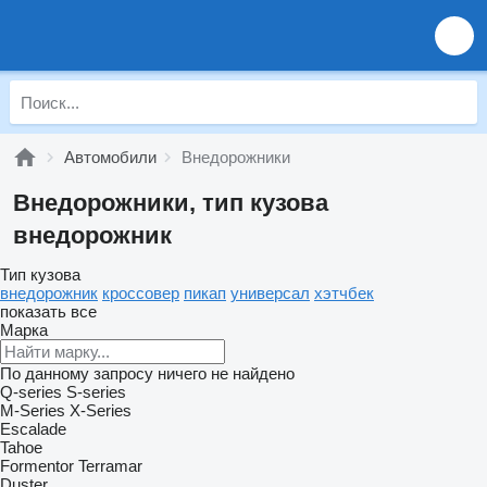
Автомобили
Внедорожники
Внедорожники, тип кузова
внедорожник
Тип кузова
внедорожник
кроссовер
пикап
универсал
хэтчбек
показать все
Марка
По данному запросу ничего не найдено
Q-series
S-series
M-Series
X-Series
Escalade
Tahoe
Formentor
Terramar
Duster