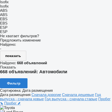
Isofix
Isofix
ABS
ABS
EBS
EBS
ESP
ESP
Не хватает фильтров?
Предложить изменение
Найдено:
-
показать
Найдено:
668 объявлений
Показать
668 объявлений:
Автомобили
Фильтр
Сортировка
:
Дата размещения
Дата размещения
Сначала дорогие
Сначала дешевые
Год
выпуска - сначала новые
Год выпуска - сначала старые
Пробег
⬊
Пробег ⬈