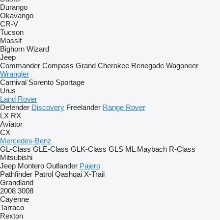
Durango
Okavango
CR-V
Tucson
Massif
Bighorn
Wizard
Jeep
Commander
Compass
Grand Cherokee
Renegade
Wagoneer
Wrangler
Carnival
Sorento
Sportage
Urus
Land Rover
Defender
Discovery
Freelander
Range Rover
LX
RX
Aviator
CX
Mercedes-Benz
GL-Class
GLE-Class
GLK-Class
GLS
ML
Maybach
R-Class
Mitsubishi
Jeep
Montero
Outlander
Pajero
Pathfinder
Patrol
Qashqai
X-Trail
Grandland
2008
3008
Cayenne
Tarraco
Rexton