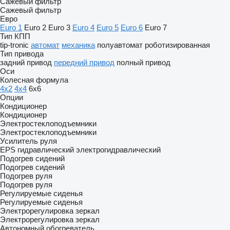
Сажевый фильтр
Сажевый фильтр
Евро
Euro 1
Euro 2
Euro 3
Euro 4
Euro 5
Euro 6
Euro 7
Тип КПП
tip-tronic
автомат
механика
полуавтомат
роботизированная
Тип привода
задний привод
передний привод
полный привод
Оси
Колесная формула
4x2
4x4
6x6
Опции
Кондиционер
Кондиционер
Электростеклоподъемники
Электростеклоподъемники
Усилитель руля
EPS
гидравлический
электрогидравлический
Подогрев сидений
Подогрев сидений
Подогрев руля
Подогрев руля
Регулируемые сиденья
Регулируемые сиденья
Электрорегулировка зеркал
Электрорегулировка зеркал
Автономный обогреватель