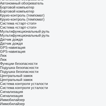
Автономный обогреватель
Бортовой компьютер
Бортовой компьютер
Круиз-контроль (темпомат)
Круиз-контроль (темпомат)
Система «старт-стоп»
Система «старт-стоп»
Мультифункциональный руль
Мультифункциональный руль
Датчик дождя
Датчик дождя
GPS-навигация
GPS-навигация
Люк
Люк
Функции безопасности
Подушка безопасности
Подушка безопасности
Центральный замок
Центральный замок
Система контроля усталости
Система контроля усталости
Сигнализация
Сигнализация
Иммобилайзер
Иммобилайзер