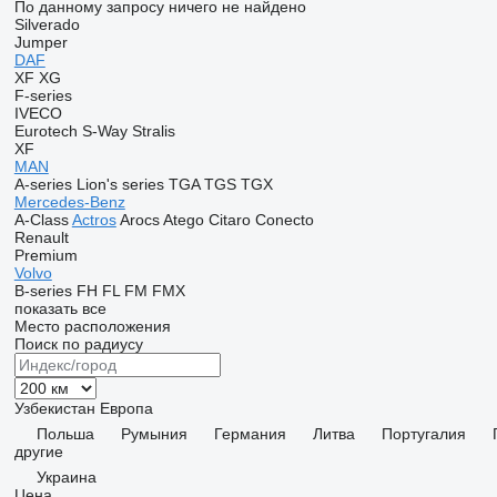
По данному запросу ничего не найдено
Silverado
Jumper
DAF
XF
XG
F-series
IVECO
Eurotech
S-Way
Stralis
XF
MAN
A-series
Lion's series
TGA
TGS
TGX
Mercedes-Benz
A-Class
Actros
Arocs
Atego
Citaro
Conecto
Renault
Premium
Volvo
B-series
FH
FL
FM
FMX
показать все
Место расположения
Поиск по радиусу
Узбекистан
Европа
Польша
Румыния
Германия
Литва
Португалия
другие
Украина
Цена