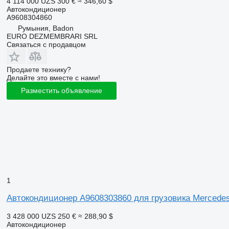
4 114 000 UZS
300 €
≈ 346,60 $
Автокондиционер
A9608304860
Румыния, Badon
EURO DEZMEMBRARI SRL
Связаться с продавцом
Продаете технику?
Делайте это вместе с нами!
Разместить объявление
1
Автокондиционер A9608303860 для грузовика Merced
3 428 000 UZS
250 €
≈ 288,90 $
Автокондиционер