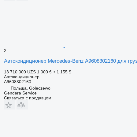
2
Автокондиционер Mercedes-Benz A9608302160 для груз
13 710 000 UZS
1 000 €
≈ 1 155 $
Автокондиционер
A9608302160
Польша, Goleczewo
Gendera Service
Связаться с продавцом