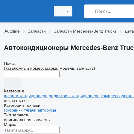
Autoline
Запчасти
Запчасти Mercedes-Benz Trucks
Дета
Автокондиционеры Mercedes-Benz Truc
Поиск
(каталожный номер, марка, модель, запчасть)
Категория
шланги кондиционера
радиаторы кондиционера
компрессоры ко
показать все
Категория техники
грузовики
тягачи
автобусы
Тип запчасти
оригинальная запчасть
Марка