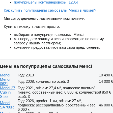
полуприцепы контейнеровозы [1205]
Как купить полуприцепы самосвалы Menci в лизинг?
Мы сотрудничаем с лизинговыми компаниями.
Купить технику в лизинг просто:
выбираете полуприцеп самосвал Menci;
мы передаем заявку и всю информацию по вашему
запросу нашим партнерам;
компании предоставляют вам свои предложения;
Цены на полуприцепы самосвалы Menci
Menci
Год: 2013
10 490 €
Menci
Год: 2008, количество осей: 3
14 000 €
0621
Menci 27
Год: 2021, объем: 27,4 м³, подвеска: пневмо/
Cub in
пневмо, собственный вес: 6 880 кг, количество
8 850 €
Steel
осей: 3
Год: 2026, пробег: 1 км, объем: 27 м³,
Menci
подвеска: рессора/пневмо, собственный вес:
46 000 €
SA700R
6 060 кг