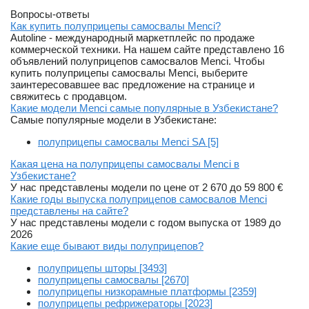
Вопросы-ответы
Как купить полуприцепы самосвалы Menci?
Autoline - международный маркетплейс по продаже
коммерческой техники. На нашем сайте представлено 16
объявлений полуприцепов самосвалов Menci. Чтобы
купить полуприцепы самосвалы Menci, выберите
заинтересовавшее вас предложение на странице и
свяжитесь с продавцом.
Какие модели Menci самые популярные в Узбекистане?
Самые популярные модели в Узбекистане:
полуприцепы самосвалы Menci SA [5]
Какая цена на полуприцепы самосвалы Menci в
Узбекистане?
У нас представлены модели по цене от 2 670 до 59 800 €
Какие годы выпуска полуприцепов самосвалов Menci
представлены на сайте?
У нас представлены модели с годом выпуска от 1989 до
2026
Какие еще бывают виды полуприцепов?
полуприцепы шторы [3493]
полуприцепы самосвалы [2670]
полуприцепы низкорамные платформы [2359]
полуприцепы рефрижераторы [2023]