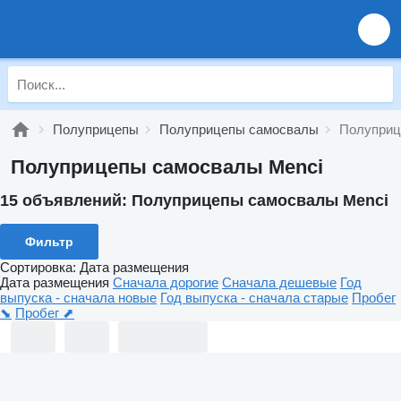
Полуприцепы
Полуприцепы самосвалы
Полуприц
Полуприцепы самосвалы Menci
15 объявлений:
Полуприцепы самосвалы Menci
Фильтр
Сортировка
:
Дата размещения
Дата размещения
Сначала дорогие
Сначала дешевые
Год
выпуска - сначала новые
Год выпуска - сначала старые
Пробег
⬊
Пробег ⬈