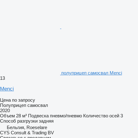
полуприцеп самосвал Menci
13
Menci
Цена по запросу
Полуприцеп самосвал
2020
Объем
28 м³
Подвеска
пневмо/пневмо
Количество осей
3
Способ разгрузки
задняя
Бельгия, Roeselare
CYS Consult & Trading BV
Связаться с продавцом