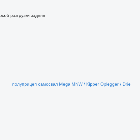
особ разгрузки
задняя
полуприцеп самосвал Mega MNW / Kipper Oplegger / Drie