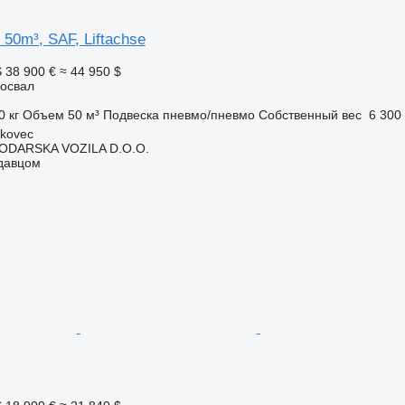
 50m³, SAF, Liftachse
S
38 900 €
≈ 44 950 $
освал
0 кг
Объем
50 м³
Подвеска
пневмо/пневмо
Собственный вес
6 300 
akovec
DARSKA VOZILA D.O.O.
одавцом