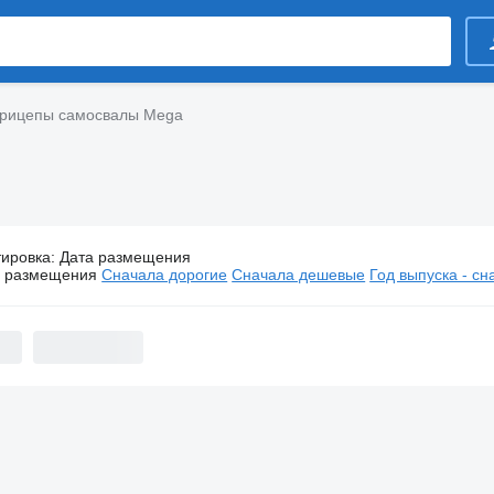
рицепы самосвалы Mega
тировка
:
Дата размещения
Полуприцепы самосвалы Mega
а размещения
Сначала дорогие
Сначала дешевые
Год выпуска - с