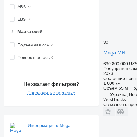
ABS
EBS
Марка осей
30
Подъемная ось
Mega MNL
Поворотная ось
630 800 000 UZ
Полуприцеп сам
2023
Состояние
новы
1 000 км
Не хватает фильтров?
Объем
55 м³
По
Предложить изменение
Украина, Нов
WestTrucks
Связаться с пр
Информация о Mega