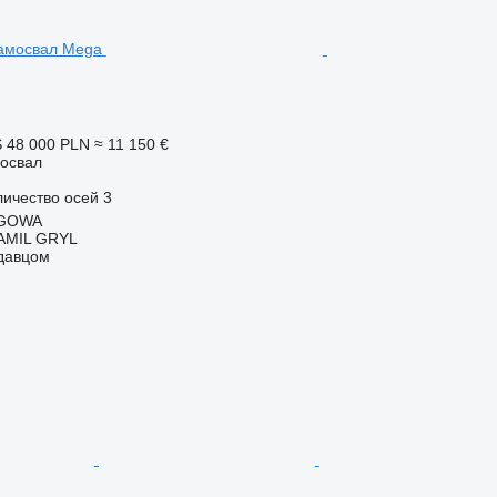
S
48 000 PLN
≈ 11 150 €
освал
личество осей
3
EGOWA
AMIL GRYL
одавцом