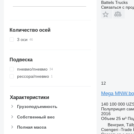
Battels Trucks
Связаться с пр
Количество осей
3 оси
Подвеска
пневмо/пневмо
рессора/пневмо
12
Mega MNW.bog
Характеристики
140 100 000 UZ
Грузоподъемность
Полуприцеп сам
2016
Собственный вес
Объем
25 м³
По
Венгрия, Táll
Полная масса
Csengeri -Trade 