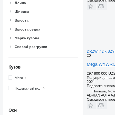
Связаться с пр
Длина
Ширина
Высота
Высота седла
Марка кузова
Способ разгрузки
DRZWI / 2 x SZ
20
Mega WYWROT
Кузов
297 800 000 UZ
Полуприцеп сам
Мега
2021
Подвеска
пневм
Подвижный пол
Польша, Nowa
ADRIAN AUTA Adri
Связаться с пр
Оси