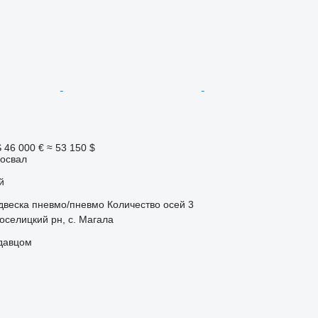
S
46 000 €
≈ 53 150 $
освал
й
двеска
пневмо/пневмо
Количество осей
3
оселицкий рн, с. Магала
одавцом