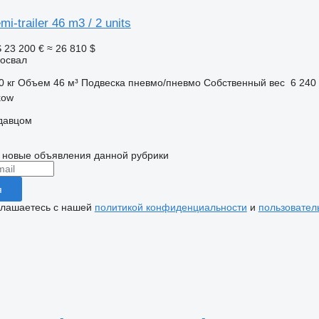
mi-trailer 46 m3 / 2 units
S
23 200 €
≈ 26 810 $
освал
0 кг
Объем
46 м³
Подвеска
пневмо/пневмо
Собственный вес
6 240 
kow
одавцом
 новые объявления данной рубрики
я
глашаетесь с нашей
политикой конфиденциальности
и
пользовател