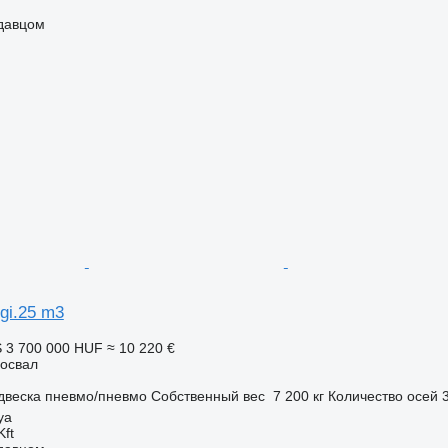
одавцом
i.25 m3
S
3 700 000 HUF
≈ 10 220 €
освал
двеска
пневмо/пневмо
Собственный вес
7 200 кг
Количество осей
ya
Kft