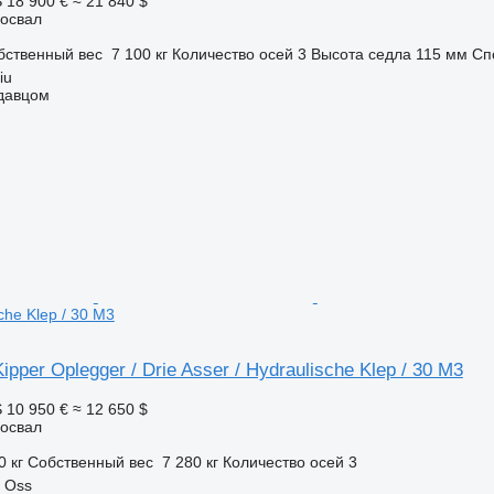
S
18 900 €
≈ 21 840 $
освал
бственный вес
7 100 кг
Количество осей
3
Высота седла
115 мм
Сп
iu
одавцом
sche Klep / 30 M3
pper Oplegger / Drie Asser / Hydraulische Klep / 30 M3
S
10 950 €
≈ 12 650 $
освал
0 кг
Собственный вес
7 280 кг
Количество осей
3
 Oss