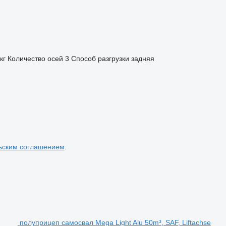
кг
Количество осей
3
Способ разгрузки
задняя
ьским соглашением
.
полуприцеп самосвал Mega Light Alu 50m³, SAF, Liftachse