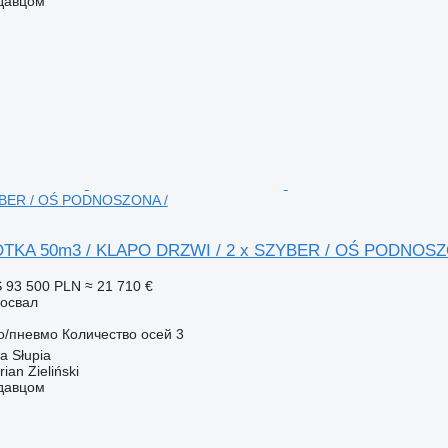
одавцом
YBER / OŚ PODNOSZONA /
KA 50m3 / KLAPO DRZWI / 2 x SZYBER / OŚ PODNOSZ
S
93 500 PLN
≈ 21 710 €
освал
о/пневмо
Количество осей
3
 Słupia
an Zieliński
одавцом