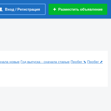
Вход / Регистрация
Разместить объявление
начала новые
Год выпуска - сначала старые
Пробег ⬊
Пробег ⬈