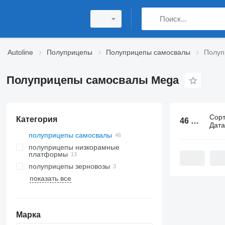
Autoline
Полуприцепы
Полуприцепы самосвалы
Полуп
Полуприцепы самосвалы Mega
Сор
Категория
46 объявлений:
Дат
полуприцепы самосвалы
полуприцепы низкорамные
платформы
полуприцепы зерновозы
показать все
Марка