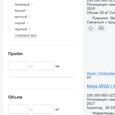
259 200 000 UZ
бежевый
Полуприцеп сам
2019
белый
Объем
28 м³
Со
желтый
Румыния, Sib
Связаться с пр
серый
черный
показать все
Пробег
–
км
Asser / Hydrauli
24
Mega MNW / Ki
150 200 000 UZ
Объем
Полуприцеп сам
2017
Грузопод.
28 22
–
м³
Нидерланды,