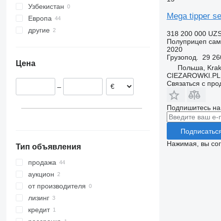
Узбекистан
Mega tipper se
Европа
другие
Польша
318 200 000 UZ
Полуприцеп сам
Хорватия
Украина
2020
Румыния
Грузопод.
29 26
Цена
Чехия
Польша, Kra
CIEZAROWKI.PL
Германия
Связаться с пр
–
Венгрия
Словакия
Подпишитесь на
Литва
показать все
Подписатьс
Нажимая, вы со
Тип объявления
продажа
аукцион
от производителя
лизинг
кредит