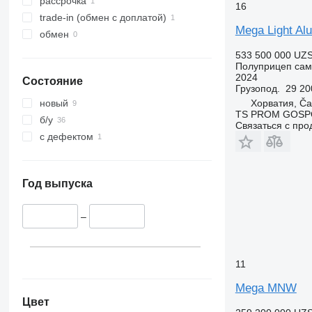
рассрочка
16
trade-in (обмен с доплатой)
Mega Light Alu
обмен
533 500 000 UZ
Полуприцеп сам
2024
Состояние
Грузопод.
29 20
Хорватия, Č
новый
TS PROM GOSPO
б/у
Связаться с пр
с дефектом
Год выпуска
–
11
Mega MNW
Цвет