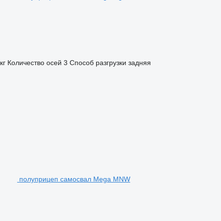
кг
Количество осей
3
Способ разгрузки
задняя
полуприцеп самосвал Mega MNW