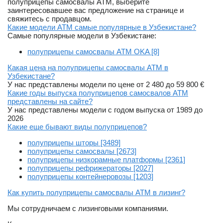
полуприцепы самосвалы ATM, выберите
заинтересовавшее вас предложение на странице и
свяжитесь с продавцом.
Какие модели ATM самые популярные в Узбекистане?
Самые популярные модели в Узбекистане:
полуприцепы самосвалы ATM OKA [8]
Какая цена на полуприцепы самосвалы ATM в
Узбекистане?
У нас представлены модели по цене от 2 480 до 59 800 €
Какие годы выпуска полуприцепов самосвалов ATM
представлены на сайте?
У нас представлены модели с годом выпуска от 1989 до
2026
Какие еще бывают виды полуприцепов?
полуприцепы шторы [3489]
полуприцепы самосвалы [2673]
полуприцепы низкорамные платформы [2361]
полуприцепы рефрижераторы [2027]
полуприцепы контейнеровозы [1203]
Как купить полуприцепы самосвалы ATM в лизинг?
Мы сотрудничаем с лизинговыми компаниями.