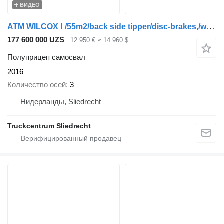
ВИДЕО
ATM WILCOX ! /55m2/back side tipper/disc-brakes,/weight system/Tarpa
177 600 000 UZS
12 950 €
≈ 14 960 $
Полуприцеп самосвал
2016
Количество осей
3
Нидерланды, Sliedrecht
Truckcentrum Sliedrecht