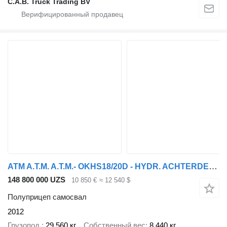
C.A.B. Truck Trading BV
ATM A.T.M. A.T.M.- OKHS18/20D - HYDR. ACHTERDEUR
148 800 000 UZS
10 850 €
≈ 12 540 $
Полуприцеп самосвал
2012
Грузопод.
29 560 кг
Собственный вес
8 440 кг