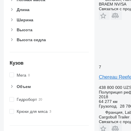
BRAEM NV/SA
Связаться с пр
Длина
Ширина
Высота
Высота седла
Кузов
7
Мега
Chereau Reefe
Объем
438 800 000 UZ
Полуприцеп ре
2018
Гидроборт
64 277 км
Грузопод.
28 78
Крюки для мяса
Франция, Laba
Cargobull Trailer
Связаться с пр