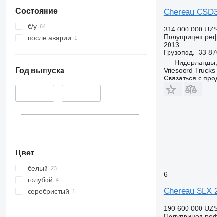
Состояние
Chereau CSD
б/у
314 000 000 UZ
Полуприцеп ре
после аварии
2013
Грузопод.
33 87
Нидерланды, 
Vriesoord Trucks 
Год выпуска
Связаться с пр
–
Цвет
белый
6
голубой
Chereau SLX 
серебристый
190 600 000 UZ
Полуприцеп ре