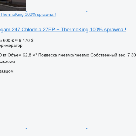
 ThermoKing 100% sprawna !
ogam 247 Chłodnia 27EP + ThermoKing 100% sprawna !
5 600 €
≈ 6 470 $
фрижератор
0 кг
Объем
62,8 м³
Подвеска
пневмо/пневмо
Собственный вес
7 30
szczowa
одавцом