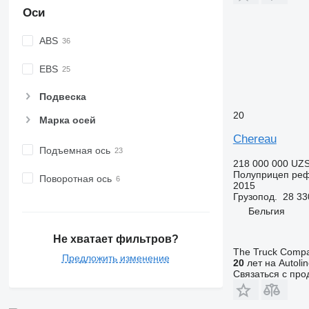
Оси
ABS
EBS
Подвеска
20
Марка осей
Chereau
Подъемная ось
218 000 000 UZ
Полуприцеп ре
Поворотная ось
2015
Грузопод.
28 33
Бельгия
Не хватает фильтров?
The Truck Comp
Предложить изменение
20
лет на Autoli
Связаться с пр