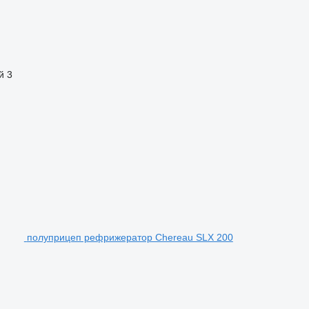
й
3
полуприцеп рефрижератор Chereau SLX 200