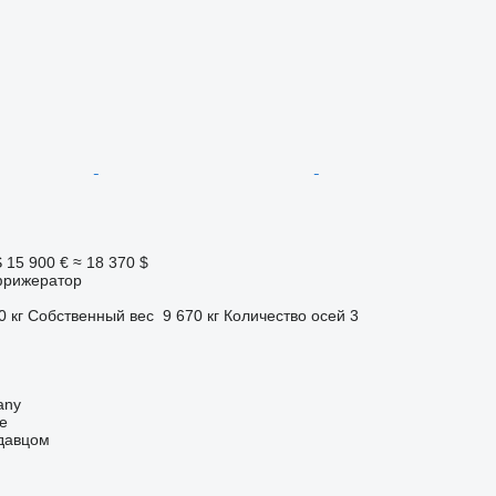
S
15 900 €
≈ 18 370 $
фрижератор
0 кг
Собственный вес
9 670 кг
Количество осей
3
any
ne
одавцом