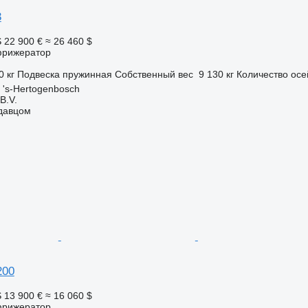
3
S
22 900 €
≈ 26 460 $
фрижератор
0 кг
Подвеска
пружинная
Собственный вес
9 130 кг
Количество осе
's-Hertogenbosch
B.V.
одавцом
200
S
13 900 €
≈ 16 060 $
фрижератор