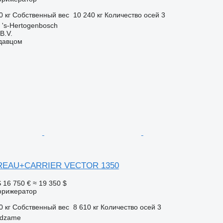
0 кг
Собственный вес
10 240 кг
Количество осей
3
's-Hertogenbosch
B.V.
одавцом
REAU+CARRIER VECTOR 1350
S
16 750 €
≈ 19 350 $
фрижератор
0 кг
Собственный вес
8 610 кг
Количество осей
3
ndzame