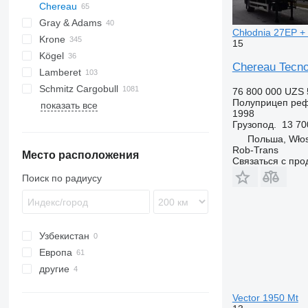
Chereau
AS
BPO
Gray & Adams
CSD
TXA
L-series
SZS
Oplegger
Chłodnia 27EP +
Krone
Inogam
T-series
GA
CSD-2
15
Kögel
Tecnogam
SD
CSD-3
Chereau Tecn
Lamberet
SDK
S 24
Tecnogam 247
Schmitz Cargobull
SDP
SV
LVFS
LTF
MPS
TRS
S-series
T-series
ROC
SP
Tecnogam 250
76 800 000 UZS
Полуприцеп ре
показать все
SDR
ZVKA
SR2
KO
SPA
SF
S-series
F-series
TO
VS
1998
SZ
MEGA
Грузопод.
13 70
TKS
S-series
Польша, Wło
Rob-Trans
Место расположения
SCB
Связаться с пр
SKO
Поиск по радиусу
Узбекистан
Европа
другие
Нидерланды
Испания
Украина
Vector 1950 Mt
Польша