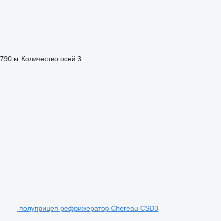
 790 кг
Количество осей
3
полуприцеп рефрижератор Chereau CSD3