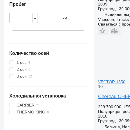
Пробег
2009
Грузопод.
39 00
Нидерланды, 
–
км
Vriesoord Trucks 
Связаться с пр
Количество осей
1 ось
2 оси
3 оси
VECTOR 1350
10
Холодильная установка
Chereau CHE
CARRIER
229 700 000 UZ
Полуприцеп ре
THERMO KING
MAXIMA 1300
2016
VECTOR 1350
SBIII
Грузопод.
30 39
VECTOR 1550
SL400
Бельгия, Ha