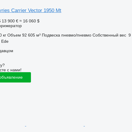
ries Carrier Vector 1950 Mt
S
13 900 €
≈ 16 060 $
фрижератор
0 кг
Объем
92 605 м³
Подвеска
пневмо/пневмо
Собственный вес
9
 Ede
одавцом
ку?
сте с нами!
 объявление