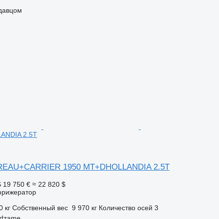
одавцом
ANDIA 2.5T
REAU+CARRIER 1950 MT+DHOLLANDIA 2.5T
S
19 750 €
≈ 22 820 $
фрижератор
0 кг
Собственный вес
9 970 кг
Количество осей
3
ndzame