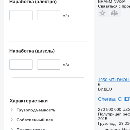
BRAEM NV/SA
Наработка (электро)
VECTOR 1950 MT
SL400E
Связаться с пр
SLX 300
–
м/ч
SLXi-200
Наработка (дизель)
–
м/ч
1950 MT+DHOLL
6
ВИДЕО
Chereau CHE
Характеристики
270 800 000 UZ
Грузоподъемность
Полуприцеп ре
2015
Собственный вес
Грузопод.
29 03
Бельгия, Ha
Полная масса