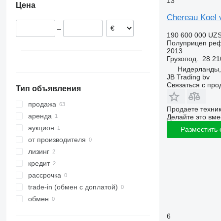
13
Цена
Германия
Chereau Koel v
Бельгия
–
Франция
190 600 000 UZ
Полуприцеп ре
Португалия
2013
Румыния
Грузопод.
28 21
показать все
Нидерланды,
JB Trading bv
Связаться с пр
Тип объявления
продажа
Продаете техни
аренда
Делайте это вме
аукцион
Разместить
от производителя
лизинг
кредит
рассрочка
trade-in (обмен с доплатой)
обмен
6