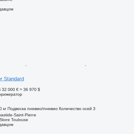
одавцом
r Standard
S
32 000 €
≈ 36 970 $
фрижератор
0 кг
Подвеска
пневмо/пневмо
Количество осей
3
stide-Saint-Pierre
 Store Toulouse
одавцом