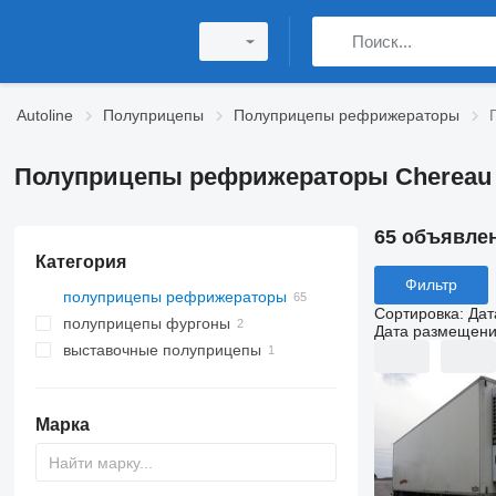
Autoline
Полуприцепы
Полуприцепы рефрижераторы
Полуприцепы рефрижераторы Chereau
65 объявле
Категория
Фильтр
полуприцепы рефрижераторы
Сортировка
:
Дат
полуприцепы фургоны
Дата размещен
выставочные полуприцепы
Марка