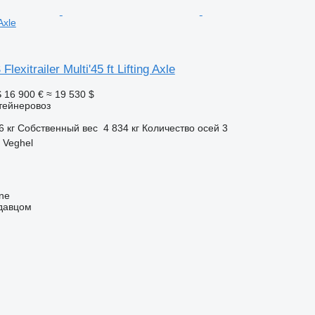
 Axle
lexitrailer Multi'45 ft Lifting Axle
S
16 900 €
≈ 19 530 $
тейнеровоз
6 кг
Собственный вес
4 834 кг
Количество осей
3
 Veghel
ine
одавцом