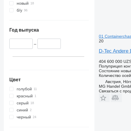
новый
б/у
Год выпуска
01 Containerchas
20
–
D-Tec Andere 
404 600 000 UZ
Полуприцеп кон
Состояние
новы
Количество осей
Цвет
Австрия, Hör
MG Handel Gmb
голубой
Связаться с пр
красный
серый
синий
черный