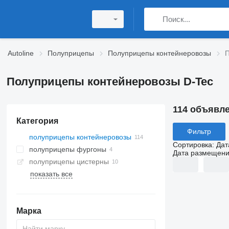
Autoline
Полуприцепы
Полуприцепы контейнеровозы
П
Полуприцепы контейнеровозы D-Tec
114 объявл
Категория
Фильтр
полуприцепы контейнеровозы
Сортировка
:
Дат
полуприцепы фургоны
Дата размещен
полуприцепы цистерны
показать все
Марка