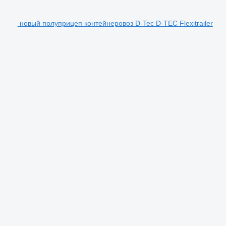
новый полуприцеп контейнеровоз D-Tec D-TEC Flexitrailer