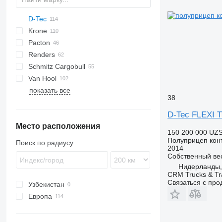
D-Tec
2 series
ADR
CCS
Krone
3 series
BPO
CT
EF
ADR
SDS
T-series
SB
Pacton
4 series
FT
Sliding
OPL
SD
SC
S 24
0-2
G-series
SL
S-series
CT-43-04D
Renders
5 series
Stack
OPP
SDC
XS
SW
0-3
ET3
CT-53
FT-43
Schmitz Cargobull
O-3
T-series
Euro
Kaiser
CT-411-S
FT-LS
Van Hool
TXC
ROC
S-series
SPA
CS
SP
CT-521
показать все
SCB
A-series
LPRS
NS
38
38
SCF
ADR
D-Tec FLEXI 
SCS
EX
Место расположения
SGF
150 200 000 UZ
Полуприцеп кон
Поиск по радиусу
2014
Собственный ве
Нидерланды, 
CRM Trucks & Tra
Связаться с пр
Узбекистан
Европа
Нидерланды
Бельгия