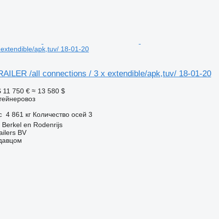
 extendible/apk,tuv/ 18-01-20
ILER /all connections / 3 x extendible/apk,tuv/ 18-01-20
S
11 750 €
≈ 13 580 $
тейнеровоз
с
4 861 кг
Количество осей
3
Berkel en Rodenrijs
ilers BV
одавцом