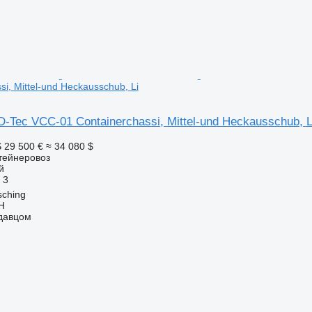
si, Mittel-und Heckausschub, Li
D-Tec VCC-01 Containerchassi, Mittel-und Heckausschub, L
S
29 500 €
≈ 34 080 $
тейнеровоз
й
3
sching
H
одавцом