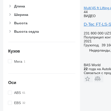
Длина
Multi'45 ft Lifting
44
Ширина
ВИДЕО
Высота
D-Tec FT-LS-S F
Высота седла
231 800 000 UZ
Полуприцеп кон
2021
Грузопод.
39 16
Нидерланды,
Кузов
Мега
BAS World
22
года на Autol
Связаться с пр
Оси
ABS
EBS