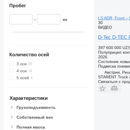
Пробег
LS ADR, Front – 
–
км
30
ВИДЕО
D-Tec D-TEC Fl
397 600 000 UZ
Полуприцеп кон
Количество осей
2026
Состояние
новы
3 оси
Подвеска
пневм
4 оси
Австрия, Peu
STARENT Truck &
5 осей
Связаться с пр
Характеристики
Грузоподъемность
Собственный вес
Полная масса