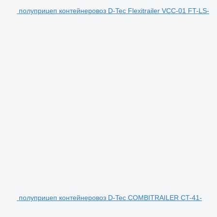
полуприцеп контейнеровоз D-Tec Flexitrailer VCC-01 FT-LS-
полуприцеп контейнеровоз D-Tec COMBITRAILER CT-41-