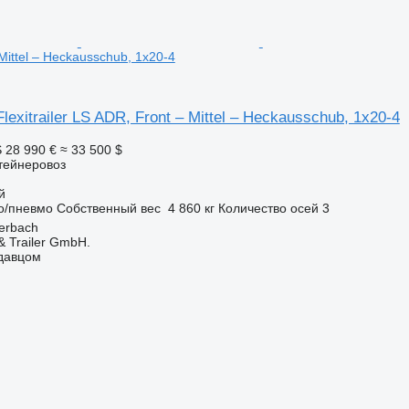
Mittel – Heckausschub, 1x20-4
exitrailer LS ADR, Front – Mittel – Heckausschub, 1x20-4
S
28 990 €
≈ 33 500 $
тейнеровоз
й
о/пневмо
Собственный вес
4 860 кг
Количество осей
3
erbach
 Trailer GmbH.
одавцом