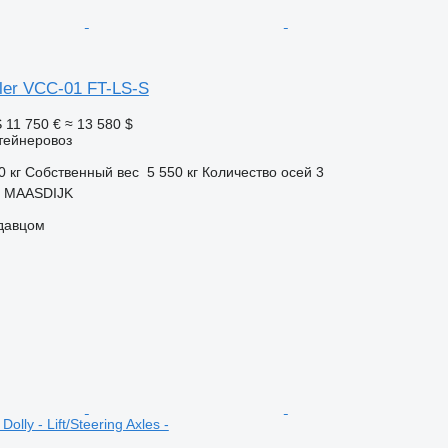
iler VCC-01 FT-LS-S
S
11 750 €
≈ 13 580 $
тейнеровоз
0 кг
Собственный вес
5 550 кг
Количество осей
3
, MAASDIJK
одавцом
lly - Lift/Steering Axles -