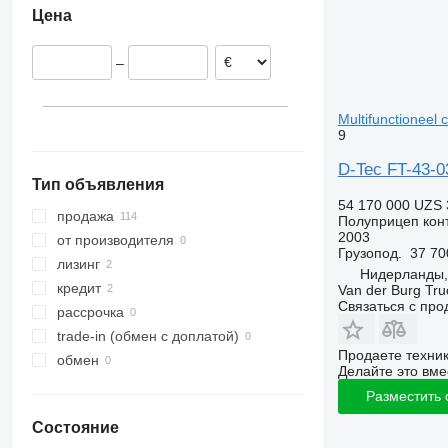
Цена
Польша
Германия
–
Австрия
Чехия
Эстония
Multifunctioneel 
9
Испания
D-Tec FT-43-03
Тип объявления
54 170 000 UZS
продажа
Полуприцеп кон
2003
от производителя
Грузопод.
37 70
лизинг
Нидерланды,
кредит
Van der Burg Truc
Связаться с пр
рассрочка
trade-in (обмен с доплатой)
Продаете техни
обмен
Делайте это вме
Разместить
Состояние