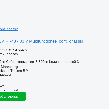
cont. chassis
V FT-43 - 03 V Multifunctioneel cont. chassis
3 950 €
≈ 4 564 $
тейнеровоз
0 кг
Собственный вес
5 300 кг
Количество осей
3
 Maarsbergen
ks en Trailers B.V.
одавцом
ку?
сте с нами!
 объявление