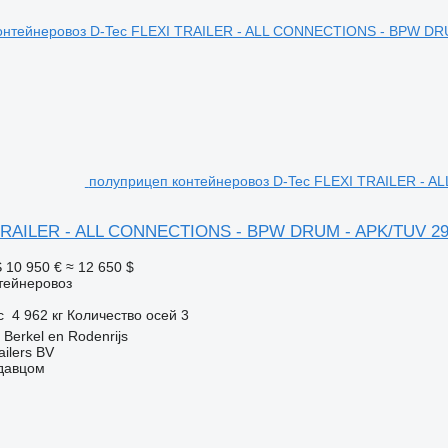
полуприцеп контейнеровоз D-Tec FLEXI TRAILER - 
TRAILER - ALL CONNECTIONS - BPW DRUM - APK/TUV 29
S
10 950 €
≈ 12 650 $
тейнеровоз
с
4 962 кг
Количество осей
3
Berkel en Rodenrijs
ilers BV
одавцом