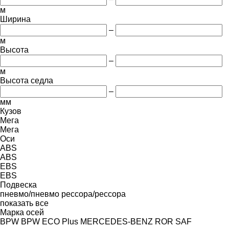
м
Ширина
–
м
Высота
–
м
Высота седла
–
мм
Кузов
Мега
Мега
Оси
ABS
ABS
EBS
EBS
Подвеска
пневмо/пневмо
рессора/рессора
показать все
Марка осей
BPW
BPW ECO Plus
MERCEDES-BENZ
ROR
SAF