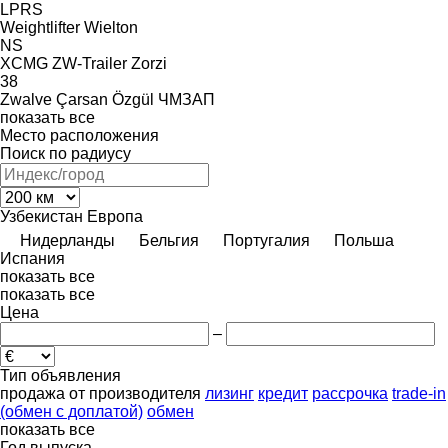
LPRS
Weightlifter
Wielton
NS
XCMG
ZW-Trailer
Zorzi
38
Zwalve
Çarsan
Özgül
ЧМЗАП
показать все
Место расположения
Поиск по радиусу
Узбекистан
Европа
Нидерланды
Бельгия
Португалия
Польша
Испания
показать все
показать все
Цена
–
Тип объявления
продажа
от производителя
лизинг
кредит
рассрочка
trade-in
(обмен с доплатой)
обмен
показать все
Год выпуска