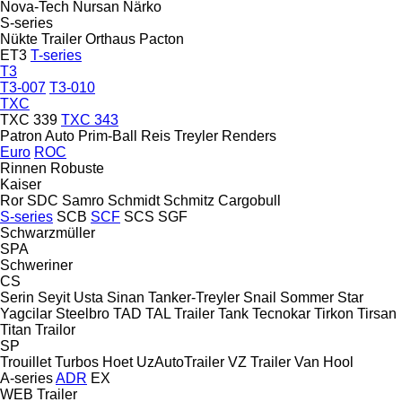
Nova-Tech
Nursan
Närko
S-series
Nükte Trailer
Orthaus
Pacton
ET3
T-series
T3
T3-007
T3-010
TXC
TXC 339
TXC 343
Patron Auto
Prim-Ball
Reis Treyler
Renders
Euro
ROC
Rinnen
Robuste
Kaiser
Ror
SDC
Samro
Schmidt
Schmitz Cargobull
S-series
SCB
SCF
SCS
SGF
Schwarzmüller
SPA
Schweriner
CS
Serin
Seyit Usta
Sinan Tanker-Treyler
Snail
Sommer
Star
Yagcilar
Steelbro
TAD
TAL Trailer
Tank
Tecnokar
Tirkon
Tirsan
Titan
Trailor
SP
Trouillet
Turbos Hoet
UzAutoTrailer
VZ Trailer
Van Hool
A-series
ADR
EX
WEB Trailer