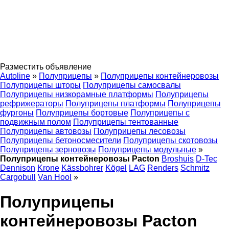
Разместить объявление
Autoline
»
Полуприцепы
»
Полуприцепы контейнеровозы
Полуприцепы шторы
Полуприцепы самосвалы
Полуприцепы низкорамные платформы
Полуприцепы
рефрижераторы
Полуприцепы платформы
Полуприцепы
фургоны
Полуприцепы бортовые
Полуприцепы с
подвижным полом
Полуприцепы тентованные
Полуприцепы автовозы
Полуприцепы лесовозы
Полуприцепы бетоносмесители
Полуприцепы скотовозы
Полуприцепы зерновозы
Полуприцепы модульные
»
Полуприцепы контейнеровозы Pacton
Broshuis
D-Tec
Dennison
Krone
Kässbohrer
Kögel
LAG
Renders
Schmitz
Cargobull
Van Hool
»
Полуприцепы
контейнеровозы Pacton