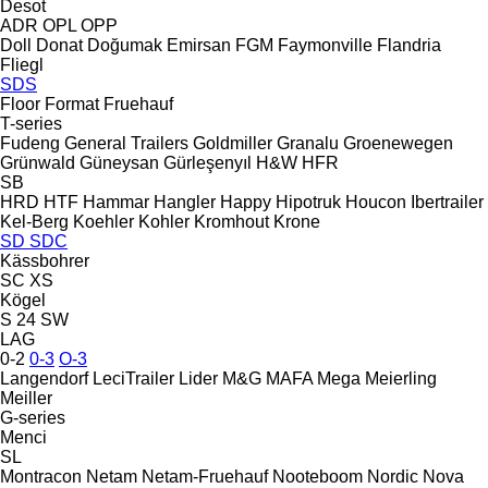
Desot
ADR
OPL
OPP
Doll
Donat
Doğumak
Emirsan
FGM
Faymonville
Flandria
Fliegl
SDS
Floor
Format
Fruehauf
T-series
Fudeng
General Trailers
Goldmiller
Granalu
Groenewegen
Grünwald
Güneysan
Gürleşenyıl
H&W
HFR
SB
HRD
HTF
Hammar
Hangler
Happy
Hipotruk
Houcon
Ibertrailer
Kel-Berg
Koehler
Kohler
Kromhout
Krone
SD
SDC
Kässbohrer
SC
XS
Kögel
S 24
SW
LAG
0-2
0-3
O-3
Langendorf
LeciTrailer
Lider
M&G
MAFA
Mega
Meierling
Meiller
G-series
Menci
SL
Montracon
Netam
Netam-Fruehauf
Nooteboom
Nordic
Nova