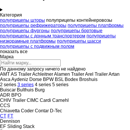
Категория
полуприцепы шторы
полуприцепы контейнеровозы
полуприцепы рефрижераторы
полуприцепы платформы
полуприцепы фургоны
полуприцепы бортовые
полуприцепы с донным транспортером
полуприцепы
низкорамные платформы
полуприцепы шасси
полуприцепы с подвижным полом
показать все
Марка
По данному запросу ничего не найдено
AMT
AS Trailer
Achleitner
Alamen Trailer
Arel Trailer
Artan
Asca
Aydeniz Dorse
BPW
BSL
Bodex
Broshuis
2 series
3 series
4 series
5 series
Buiscar
Bulthuis
Burg
ADR
BPO
CHIV Trailer
CIMC
Cardi
Carnehl
CCS
Chiavetta
Coder
Contar
D-Tec
CT
FT
Dennison
EF
Sliding
Stack