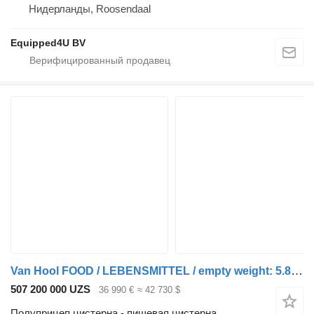
Нидерланды, Roosendaal
Equipped4U BV
Van Hool FOOD / LEBENSMITTEL / empty weight: 5.860kg / 29.500L / 1-comp.+
507 200 000 UZS
36 990 €
≈ 42 730 $
Полуприцеп цистерна - пищевая цистерна