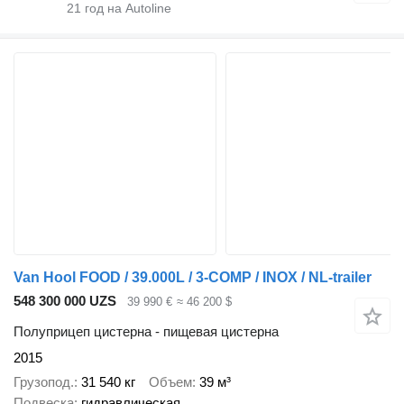
21
год на Autoline
Van Hool FOOD / 39.000L / 3-COMP / INOX / NL-trailer
548 300 000 UZS
39 990 €
≈ 46 200 $
Полуприцеп цистерна - пищевая цистерна
2015
Грузопод.
31 540 кг
Объем
39 м³
Подвеска
гидравлическая