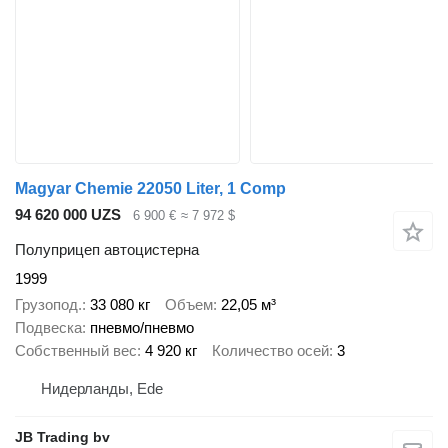
Magyar Chemie 22050 Liter, 1 Comp
94 620 000 UZS
6 900 €
≈ 7 972 $
Полуприцеп автоцистерна
1999
Грузопод.
33 080 кг
Объем
22,05 м³
Подвеска
пневмо/пневмо
Собственный вес
4 920 кг
Количество осей
3
Нидерланды, Ede
JB Trading bv