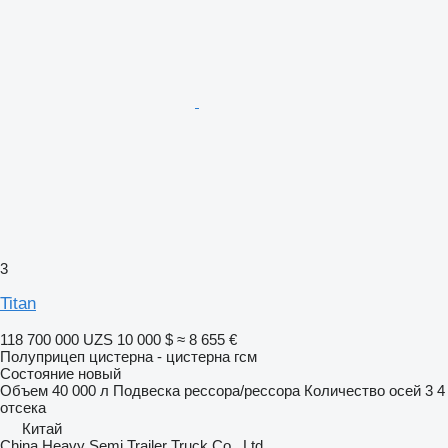
3
Titan
118 700 000 UZS
10 000 $
≈ 8 655 €
Полуприцеп цистерна - цистерна гсм
Состояние
новый
Объем
40 000 л
Подвеска
рессора/рессора
Количество осей
3
4
отсека
Китай
China Heavy Semi Trailer Truck Co., Ltd.