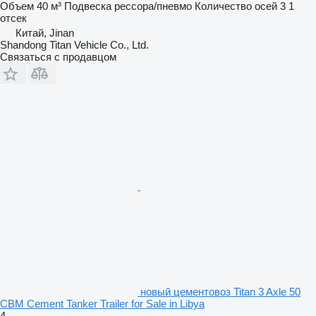
Объем
40 м³
Подвеска
рессора/пневмо
Количество осей
3
1
отсек
Китай, Jinan
Shandong Titan Vehicle Co., Ltd.
Связаться с продавцом
новый цементовоз Titan 3 Axle 50
CBM Cement Tanker Trailer for Sale in Libya
4