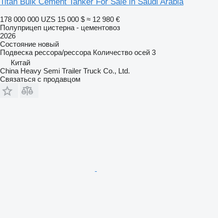
Titan Bulk Cement Tanker For Sale in Saudi Arabia
178 000 000 UZS
15 000 $
≈ 12 980 €
Полуприцеп цистерна - цементовоз
2026
Состояние
новый
Подвеска
рессора/рессора
Количество осей
3
Китай
China Heavy Semi Trailer Truck Co., Ltd.
Связаться с продавцом