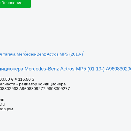
 объявление
 тягача Mercedes-Benz Actros MP5 (2019-)
иционера Mercedes-Benz Actros MP5 (01.19-) A960830296
00,80 €
≈ 116,50 $
апчасти - радиатор кондиционера
08302963 A9608309277 9608309277
inn
 OÜ
одавцом