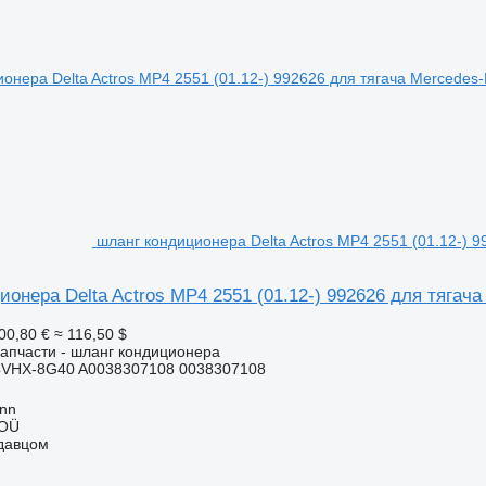
шланг кондиционера Delta Actros MP4 2551 (01.12-) 9
онера Delta Actros MP4 2551 (01.12-) 992626 для тягача
00,80 €
≈ 116,50 $
апчасти - шланг кондиционера
4VHX-8G40 A0038307108 0038307108
inn
 OÜ
одавцом