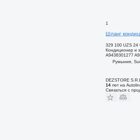
1
Шланг кондиц
329 100 UZS
24 
Кондиционер и з
A9438301277 A9
Румыния, Su
DEZSTORE S.R.
14
лет на Autoli
Связаться с пр