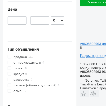
Разместить
Польша
Цена
Литва
Нидерланды
–
Германия
A9608302963 для
6
Тип объявления
Радиатор конд
продажа
от производителя
1 382 000 UZS
1
Кондиционер и з
лизинг
A9608302963 96
кредит
дизель
рассрочка
Эстония, Tall
TruckParts Eesti
trade-in (обмен с доплатой)
Связаться с пр
обмен