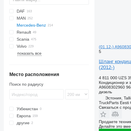
DAF
MAN
CF
S-Way
Mercedes-Benz
LF
Stralis
Lion's series
Renault
XF
Trakker
TGA
A-Class
Canter
Scania
XG
TGL
Actros
Kerax
Volvo
TGM
Antos
Magnum
G-series
Actros 1831
(01.12-) A96083
5
показать все
TGS
Arocs
Midlum
P-series
B-series
Actros 1840
Antos 1830
TGX
Atego
Premium
R-series
FH
Actros 1841
Шланг кондици
(2012-)
Axor
T-series
FL
Actros 1842
Atego 815
Место расположения
Econic
FM
Actros 1843
Atego 1524
Axor 1828
4 811 000 UZS
3
MB
FMX
Actros 1845
Econic 1828
Кондиционер и з
Поиск по радиусу
A9608302960 96
VNL
Actros 1846
Econic 1829
дизель
Actros 1848
Econic 2629
Эстония, Tall
Actros 2544
Econic 2633
TruckParts Eesti
Связаться с пр
Узбекистан
Actros 2545
Европа
Actros 2551
Продаете техни
другие
Эстония
Делайте это вме
Румыния
Украина