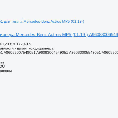
 для тягача Mercedes-Benz Actros MP5 (01.19-)
онера Mercedes-Benz Actros MP5 (01.19-) A960830065490
49,20 €
≈ 172,40 $
апчасти - шланг кондиционера
1 A96083007549051 A96083004549051 A96083005549051 A9608300
inn
 OÜ
одавцом