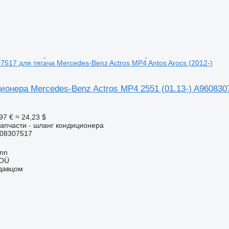
07517 для тягача Mercedes-Benz Actros MP4 Antos Arocs (2012-)
онера Mercedes-Benz Actros MP4 2551 (01.13-) A9608307
97 €
≈ 24,23 $
апчасти - шланг кондиционера
08307517
inn
 OÜ
одавцом