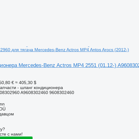
02960 для тягача Mercedes-Benz Actros MP4 Antos Arocs (2012-)
онера Mercedes-Benz Actros MP4 2551 (01.12-) A9608302
50,80 €
≈ 405,30 $
апчасти - шланг кондиционера
08302960 A9608302460 9608302460
inn
 OÜ
одавцом
ку?
сте с нами!