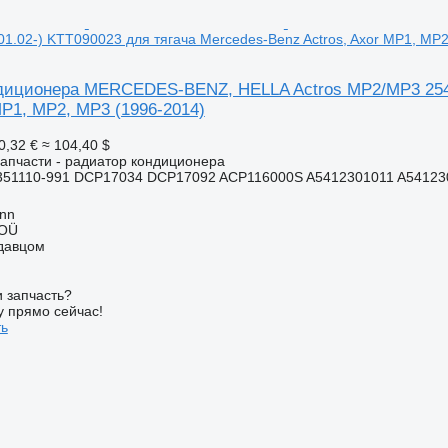
1.02-) KTT090023 для тягача Mercedes-Benz Actros, Axor MP1, MP2
диционера MERCEDES-BENZ, HELLA Actros MP2/MP3 2544 
MP1, MP2, MP3 (1996-2014)
0,32 €
≈ 104,40 $
апчасти - радиатор кондиционера
51110-991 DCP17034 DCP17092 ACP116000S A5412301011 A541230
inn
 OÜ
одавцом
 запчасть?
у прямо сейчас!
ть