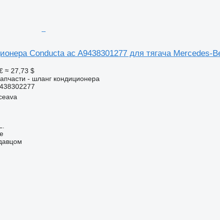
ионера Conducta ac A9438301277 для тягача Mercedes
€
≈ 27,73 $
апчасти - шланг кондиционера
438302277
ceava
L.
ne
одавцом