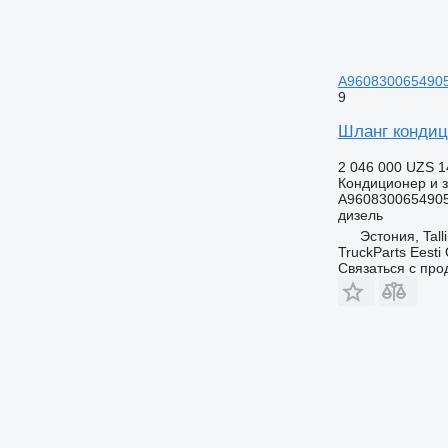
A96083006549051
9
Шланг кондици
2 046 000 UZS
1
Кондиционер и з
A9608300654905
дизель
Эстония, Tall
TruckParts Eesti
Связаться с пр