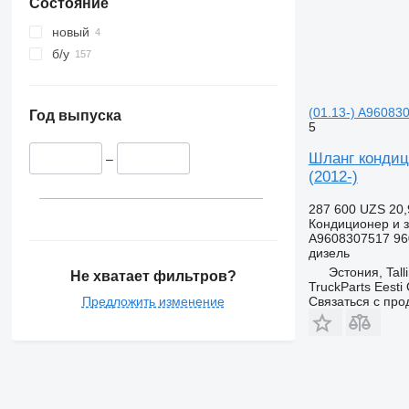
Состояние
новый
б/у
(01.13-) A96083
Год выпуска
5
Шланг кондици
–
(2012-)
287 600 UZS
20,
Кондиционер и з
A9608307517 96
дизель
Эстония, Tall
Не хватает фильтров?
TruckParts Eesti
Предложить изменение
Связаться с пр