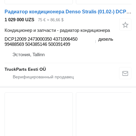
Радиатор кондиционера Denso Stralis (01.02-) DCP12009 для тягача IVECO Stralis, Trakker (2002-)
1 029 000 UZS
75 €
≈ 86,66 $
Кондиционер и запчасти - радиатор кондиционера
DCP12009 2473000350 4371006450
дизель
99488569 504385146 500391499
Эстония, Tallinn
TruckParts Eesti OÜ