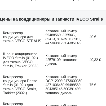
Цены на кондиционеры и запчасти IVECO Stralis
Каталожный номер:
Компрессор
99488569, 32556G,
кондиционера для
40 €
89413, 8FK351108961,
тягача IVECO STRALIS
447300812 504385146
Шланг кондиционера
Каталожный номер:
IVECO Stralis (01.02-)
42578109, топливо:
40,32 €
для тягача IVECO
дизель
Stralis, Trakker (2002-)
Компрессор
Каталожный номер:
кондиционера Denso
DCP12009 2473000350
Stralis (01.02-) для
4371006450 99488569
75 €
тягача IVECO Stralis,
504385146 500391499,
Trakker (2002-)
топливо: дизель
Компрессор
Каталожный номер: