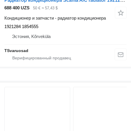
Радиатор кондиционера Scania A/C radiator 1921284 для тягача Scania G440
688 400 UZS
50 €
≈ 57,43 $
Кондиционер и запчасти - радиатор кондиционера
1921284 1854555
Эстония, Kõrveküla
TSvaruosad