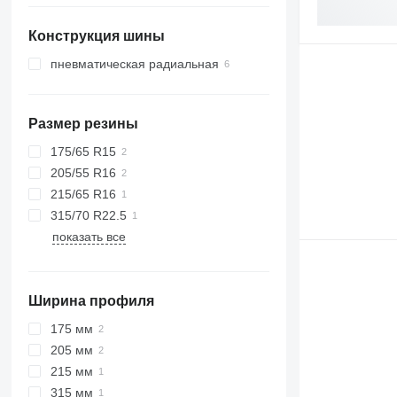
Эстония
Конструкция шины
Нидерланды
пневматическая радиальная
Размер резины
175/65 R15
205/55 R16
215/65 R16
315/70 R22.5
показать все
Ширина профиля
175 мм
205 мм
215 мм
315 мм