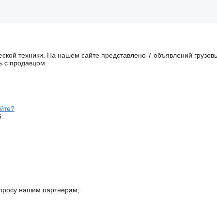
еской техники. На нашем сайте представлено 7 объявлений грузов
ь с продавцом.
айте?
6
просу нашим партнерам;