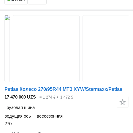
Petlas Колесо 270/95R44 МТЗ XYW/Starmaxx/Petlas
17 470 000 UZS
≈ 1 274 €
≈ 1 472 $
Грузовая шина
ведущая ось
всесезонная
270