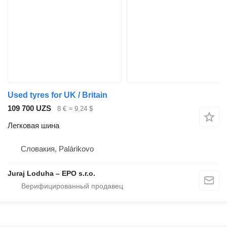
Used tyres for UK / Britain
109 700 UZS
8 €
≈ 9,24 $
Легковая шина
Словакия, Palárikovo
Juraj Loduha – EPO s.r.o.