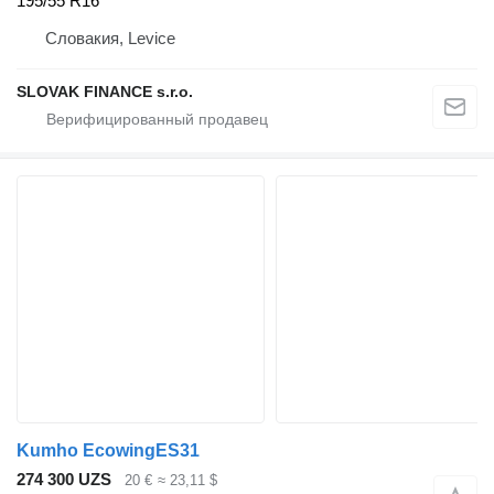
195/55 R16
Словакия, Levice
SLOVAK FINANCE s.r.o.
Kumho EcowingES31
274 300 UZS
20 €
≈ 23,11 $