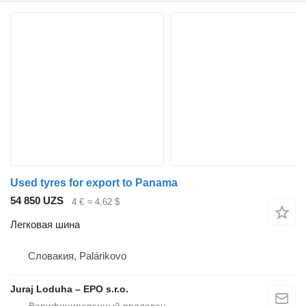
Used tyres for export to Panama
54 850 UZS
4 €
≈ 4,62 $
Легковая шина
Словакия, Palárikovo
Juraj Loduha – EPO s.r.o.