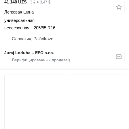
41 140 UZS
3 €
≈ 3,47 $
Легковая шина
универсальная
всесезонная
205/55 R16
Словакия, Palárikovo
Juraj Loduha – EPO s.r.o.