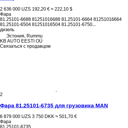
2 636 000 UZS
192,20 €
≈ 222,10 $
Фара
81.25101-6688 81251016688 81.25101-6664 81251016664
81.25101-6504 81251016504 81.25101-6750...
дизель
Эстония, Rummu
KB AUTO EESTI OÜ
Связаться с продавцом
2
Фара 81.25101-6735 для грузовика MAN
6 879 000 UZS
3 750 DKK
≈ 501,70 €
Фара
81.25101-6735