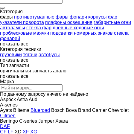
Категория
фары
противотуманные фары
фонари
корпусы фар
указатели поворота
плафоны освещения
габаритные огни
автолампы
стёкла фар
дневные ходовые огни
проблесковые маячки
подсветки номерных знаков
стекла
фонарей
показать все
Категория техники
грузовики
тягачи
автобусы
показать все
Тип запчасти
оригинальная запчасть
аналог
показать все
Марка
По данному запросу ничего не найдено
Aspöck
Astra
Audi
A-series
Ayats
Biltema
Blueroad
Bosch
Bova
Brand
Carrier
Chevrolet
Citroen
Berlingo
C-series
Jumper
Xsara
DAF
CF
LF
XD
XF
XG