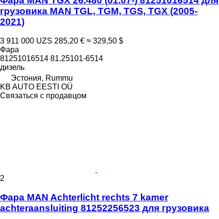
Фара MAN TGX 26.480 (01.07-) 81251016514 для
грузовика MAN TGL, TGM, TGS, TGX (2005-
2021)
3 911 000 UZS
285,20 €
≈ 329,50 $
Фара
81251016514 81.25101-6514
дизель
Эстония, Rummu
KB AUTO EESTI OÜ
Связаться с продавцом
2
Фара MAN Achterlicht rechts 7 kamer
achteraansluiting 81252256523 для грузовика