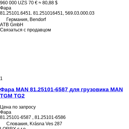
960 000 UZS
70 €
≈ 80,88 $
Фара
81.25101.6451. 81.251016451, 569.03.000.03
Германия, Bendorf
ATB GmbH
Связаться с продавцом
1
Фара MAN 81.25101-6587 для грузовика MAN
TGM TG2
Цена по запросу
Фара
81.25101-6587 , 81.25101-6586
Словакия, Krásna Ves 287
LORRY s.r.o.