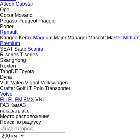
Atleon
Cabstar
Opel
Corsa
Movano
Pegaso
Peugeot
Piaggio
Porter
Renault
Kangoo
Kerax
Magnum
Major
Manager
Mascott
Master
Midlum
Premium
SEAT
Saab
Scania
R-series
T-series
SsangYong
Rexton
TangDE
Toyota
Dyna
VDL
Valeo
Vignal
Volkswagen
Crafter
Golf
LT
Polo
Transporter
Volvo
FH
FL
FM
FMX
VNL
ГАЗ
КамАЗ
показать все
Место расположения
Поиск по радиусу