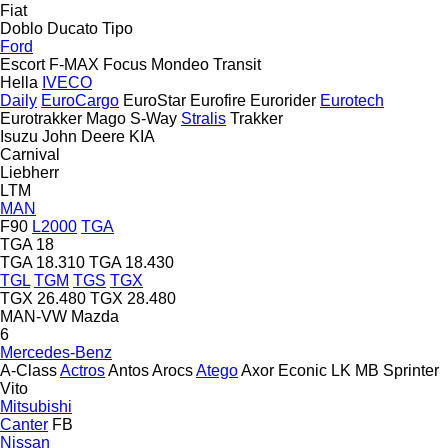
Fiat
Doblo
Ducato
Tipo
Ford
Escort
F-MAX
Focus
Mondeo
Transit
Hella
IVECO
Daily
EuroCargo
EuroStar
Eurofire
Eurorider
Eurotech
Eurotrakker
Mago
S-Way
Stralis
Trakker
Isuzu
John Deere
KIA
Carnival
Liebherr
LTM
MAN
F90
L2000
TGA
TGA 18
TGA 18.310
TGA 18.430
TGL
TGM
TGS
TGX
TGX 26.480
TGX 28.480
MAN-VW
Mazda
6
Mercedes-Benz
A-Class
Actros
Antos
Arocs
Atego
Axor
Econic
LK
MB
Sprinter
Vito
Mitsubishi
Canter
FB
Nissan