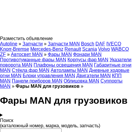
Разместить объявление
Autoline
»
Запчасти
»
Запчасти MAN
Bosch
DAF
IVECO
Knorr-Bremse
Mercedes-Benz
Renault
Scania
Volvo
WABCO
ZF
»
Автосвет MAN
»
Фары MAN
Фонари MAN
Противотуманные фары MAN
Корпусы фар MAN
Указатели
поворота MAN
Плафоны освещения MAN
Габаритные огни
MAN
Стёкла фар MAN
Автолампы MAN
Дневные ходовые
огни MAN
Блоки управления MAN
Двигатели MAN
КПП
MAN
Панели приборов MAN
Облицовка MAN
Суппорты
MAN
»
Фары MAN для грузовиков
»
Фары MAN для грузовиков
Поиск
(каталожный номер, марка, модель, запчасть)