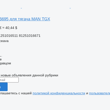
6695 для тягача MAN TGX
€
≈ 40,44 $
1251016511 81251016671
ceava
L.
ne
одавцом
 новые объявления данной рубрики
я
глашаетесь с нашей
политикой конфиденциальности
и
пользовател