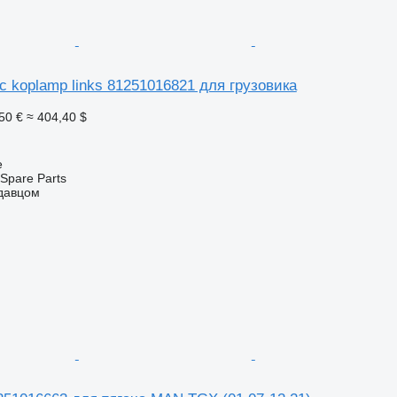
 koplamp links 81251016821 для грузовика
50 €
≈ 404,40 $
e
Spare Parts
одавцом