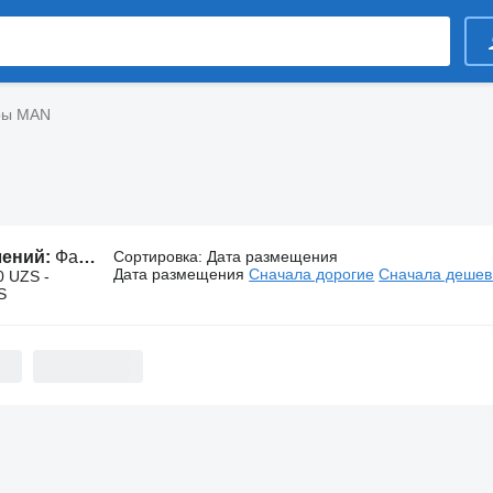
ры MAN
лений:
Фары MAN
Сортировка
:
Дата размещения
Дата размещения
Сначала дорогие
Сначала деше
0 UZS -
S