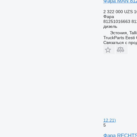
Фара MAN 812
2 322 000 UZS
1
Фара
81251016663 81
дизель
Эстония, Tall
TruckParts Eesti
Связаться с пр
12.21)
5
Фара RECHTS 