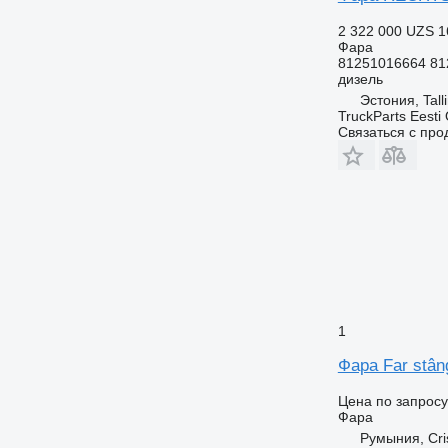
2 322 000 UZS
1
Фара
81251016664 81
дизель
Эстония, Tall
TruckParts Eesti
Связаться с пр
1
Фара Far stân
Цена по запросу
Фара
Румыния, Cris