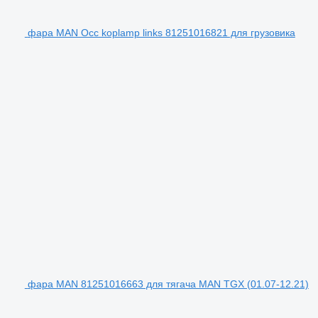
фара MAN Occ koplamp links 81251016821 для грузовика
фара MAN 81251016663 для тягача MAN TGX (01.07-12.21)