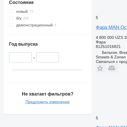
Состояние
новый
5
б/у
демонстрационный
Фара MAN Occ
4 800 000 UZS
3
Фара
Год выпуска
81251016821
Бельгия, Bre
Smeets & Zonen 
–
Связаться с пр
Не хватает фильтров?
Предложить изменение
5