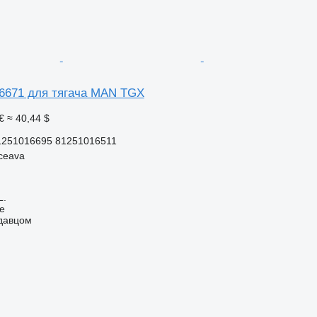
6671 для тягача MAN TGX
€
≈ 40,44 $
1251016695 81251016511
ceava
L.
ne
одавцом