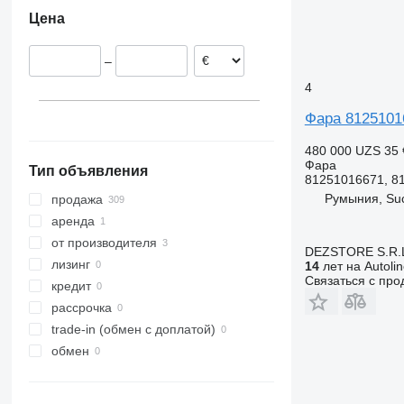
Эстония
Tourismo
Цена
Испания
Travego
Германия
Vito
–
Португалия
Дания
4
Бельгия
Фара 8125101
показать все
480 000 UZS
35 
Фара
Тип объявления
81251016671, 8
Румыния, Su
продажа
аренда
от производителя
DEZSTORE S.R.
лизинг
14
лет на Autoli
Связаться с пр
кредит
рассрочка
trade-in (обмен с доплатой)
обмен