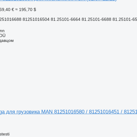
69,40 €
≈ 195,70 $
251016688 81251016504 81.25101-6664 81.25101-6688 81.25101-65
inn
 OÜ
одавцом
ga для грузовика MAN 81251016580 / 81251016451 / 8125
testi