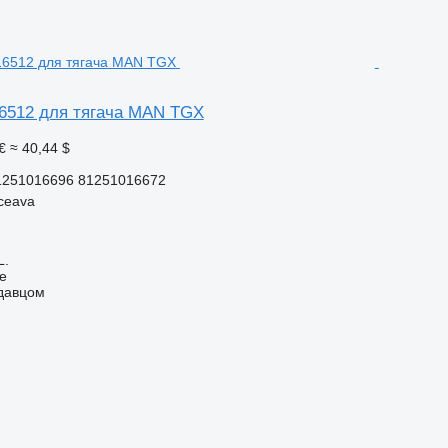
6512 для тягача MAN TGX
€
≈ 40,44 $
1251016696 81251016672
ceava
L.
ne
одавцом