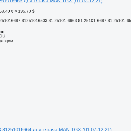
51016663 для тягача MAN TGX (01.07-12.21)
69,40 €
≈ 195,70 $
251016687 81251016503 81.25101-6663 81.25101-6687 81.25101-65
inn
 OÜ
одавцом
81251016664 для тягача MAN TGX (01.07-12.21)