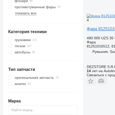
фонари
противотуманные фары
показать все
4
Фара 8125101
Категория техники
480 000 UZS
35 
грузовики
Фара
тягачи
81251016512, 8
Румыния, Su
автобусы
DEZSTORE S.R.
Тип запчасти
14
лет на Autoli
Связаться с пр
оригинальная запчасть
аналог
Марка