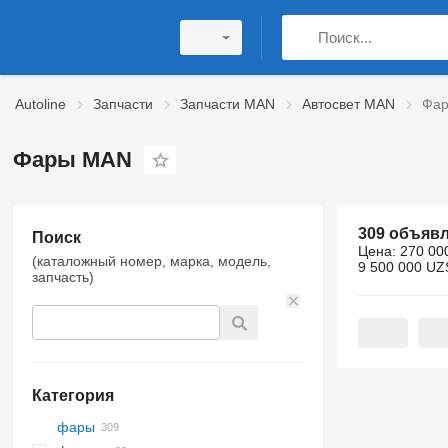
Autoline
Запчасти
Запчасти MAN
Автосвет MAN
Фа
Фары MAN
309 объяв
Поиск
Цена:
270 00
(каталожный номер, марка, модель,
9 500 000 UZ
запчасть)
Категория
фары