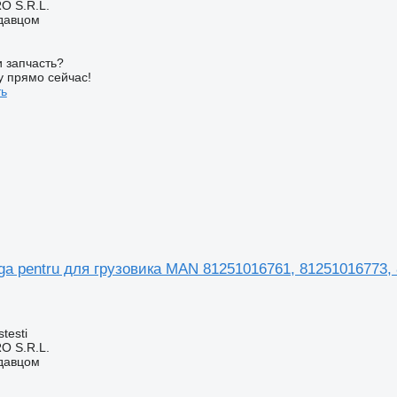
O S.R.L.
одавцом
 запчасть?
у прямо сейчас!
ть
ga pentru для грузовика MAN 81251016761, 81251016773,
testi
O S.R.L.
одавцом