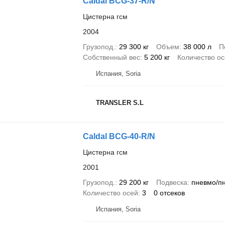
Caldal BCG-37-R/N
Цистерна гсм
2004
Грузопод.
29 300 кг
Объем
38 000 л
П
Собственный вес
5 200 кг
Количество о
Испания, Soria
TRANSLER S.L
Caldal BCG-40-R/N
Цистерна гсм
2001
Грузопод.
29 200 кг
Подвеска
пневмо/п
Количество осей
3
0 отсеков
Испания, Soria