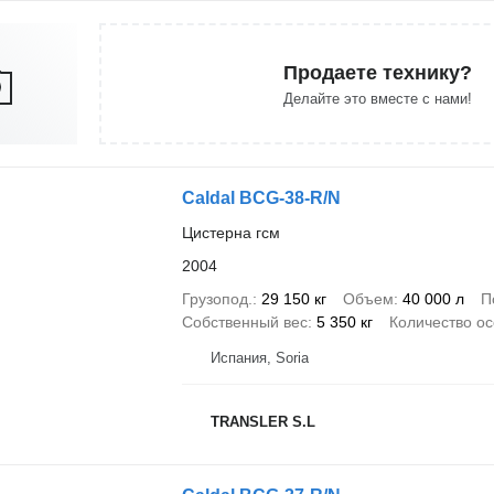
Продаете технику?
Делайте это вместе с нами!
Caldal BCG-38-R/N
Цистерна гсм
2004
Грузопод.
29 150 кг
Объем
40 000 л
П
Собственный вес
5 350 кг
Количество о
Испания, Soria
TRANSLER S.L