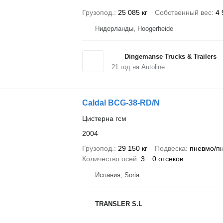
Грузопод.
25 085 кг
Собственный вес
4 
Нидерланды, Hoogerheide
Dingemanse Trucks & Trailers
21
год на Autoline
Caldal BCG-38-RD/N
Цистерна гсм
2004
Грузопод.
29 150 кг
Подвеска
пневмо/п
Количество осей
3
0 отсеков
Испания, Soria
TRANSLER S.L