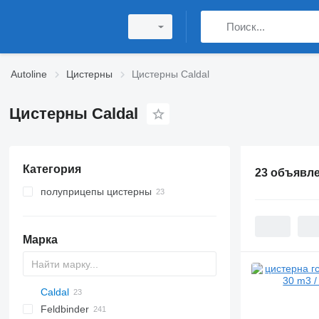
Autoline
Цистерны
Цистерны Caldal
Цистерны Caldal
Категория
23 объявл
полуприцепы цистерны
цистерны гсм
полуприцепы автоцистерны
Марка
Caldal
SVM
NCG
CB
T-series
SAPL
KIS
STF
ADR
Feldbinder
NG
BPDO
CK
SOA
K series
LPG
AMMONIA
Carrytank