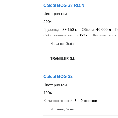
Caldal BCG-38-RD/N
Цистерна гсм
2004
Грузопод.
29 150 кг
Объем
40 000 л
П
Собственный вес
5 350 кг
Количество о
Испания, Soria
TRANSLER S.L
Caldal BCG-32
Цистерна гсм
1994
Количество осей
3
0 отсеков
Испания, Soria