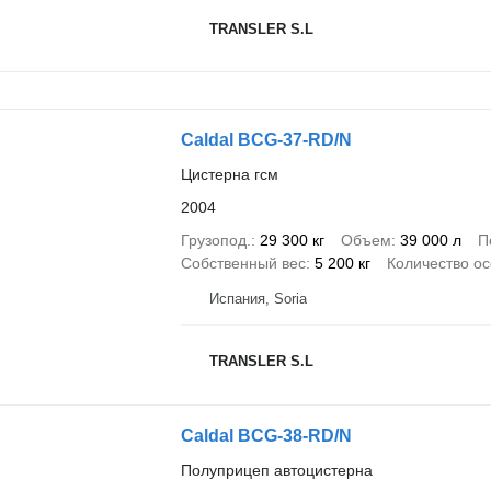
TRANSLER S.L
Caldal BCG-37-RD/N
Цистерна гсм
2004
Грузопод.
29 300 кг
Объем
39 000 л
П
Собственный вес
5 200 кг
Количество о
Испания, Soria
TRANSLER S.L
Caldal BCG-38-RD/N
Полуприцеп автоцистерна