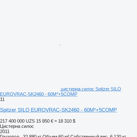
цистерна силос Spitzer SILO
EUROVRAC-SK2460 - 60M³+5COMP
11
Spitzer SILO EUROVRAC-SK2460 - 60M³+5COMP
217 400 000 UZS
15 850 €
≈ 18 310 $
Цистерна силос
2011
Грузопод.
32 880 кг
Объем
60 м³
Собственный вес
6 120 кг