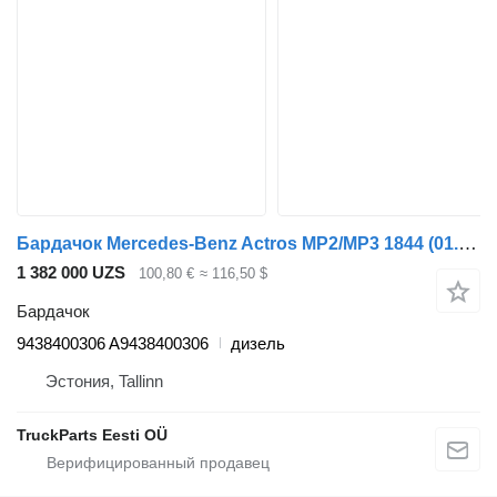
Бардачок Mercedes-Benz Actros MP2/MP3 1844 (01.02-) 9438400306 для грузовика Mercedes-Benz Actros, Axor MP1, MP2, MP3 (1996-2014)
1 382 000 UZS
100,80 €
≈ 116,50 $
Бардачок
9438400306 A9438400306
дизель
Эстония, Tallinn
TruckParts Eesti OÜ