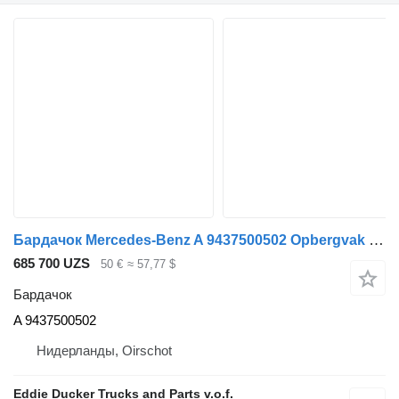
Бардачок Mercedes-Benz A 9437500502 Opbergvak RH Actros Euro 5 для грузовика Mercedes-Benz RH ACTROS EURO 5
685 700 UZS
50 €
≈ 57,77 $
Бардачок
A 9437500502
Нидерланды, Oirschot
Eddie Ducker Trucks and Parts v.o.f.