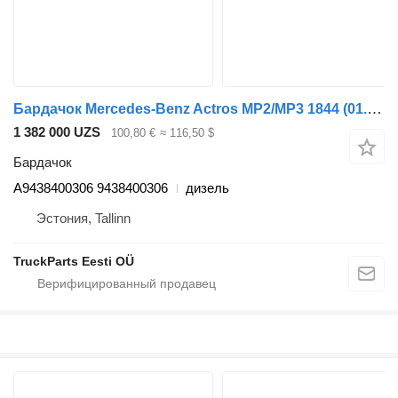
Бардачок Mercedes-Benz Actros MP2/MP3 1844 (01.02-) A9438400306 для грузовика Mercedes-Benz Actros, Axor MP1, MP2, MP3 (1996-2014)
1 382 000 UZS
100,80 €
≈ 116,50 $
Бардачок
A9438400306 9438400306
дизель
Эстония, Tallinn
TruckParts Eesti OÜ