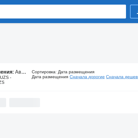
ления:
Автосвет DAF
Сортировка
:
Дата размещения
Дата размещения
Сначала дорогие
Сначала деше
 UZS -
ZS