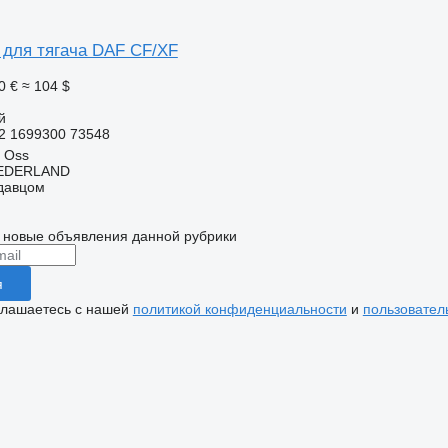
 для тягача DAF CF/XF
0 €
≈ 104 $
й
2 1699300 73548
 Oss
EDERLAND
одавцом
 новые объявления данной рубрики
я
глашаетесь с нашей
политикой конфиденциальности
и
пользовател