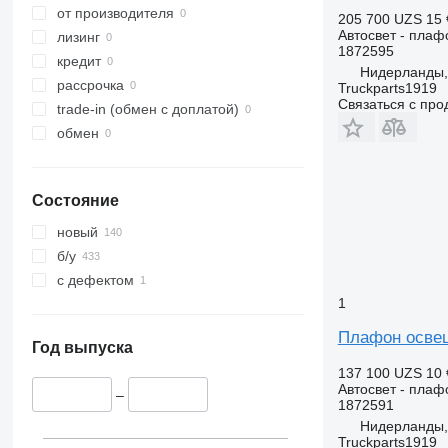
от производителя
205 700 UZS
15 
Автосвет - пла
лизинг
1872595
кредит
Нидерланды,
рассрочка
Truckparts1919
Связаться с пр
trade-in (обмен с доплатой)
обмен
Состояние
новый
б/у
с дефектом
1
Плафон освещ
Год выпуска
137 100 UZS
10 
Автосвет - пла
–
1872591
Нидерланды,
Truckparts1919