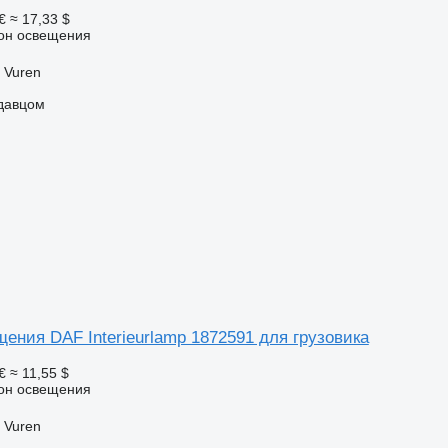
€
≈ 17,33 $
фон освещения
 Vuren
одавцом
ения DAF Interieurlamp 1872591 для грузовика
€
≈ 11,55 $
фон освещения
 Vuren