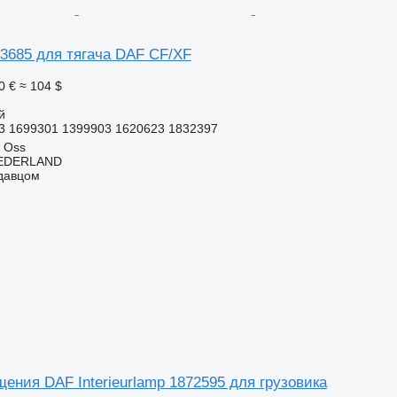
3685 для тягача DAF CF/XF
0 €
≈ 104 $
й
3 1699301 1399903 1620623 1832397
 Oss
EDERLAND
одавцом
ения DAF Interieurlamp 1872595 для грузовика