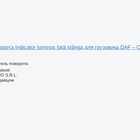
орота Indicator luminos față stânga для грузовика DAF – 
атель поворота
testi
O S.R.L.
одавцом