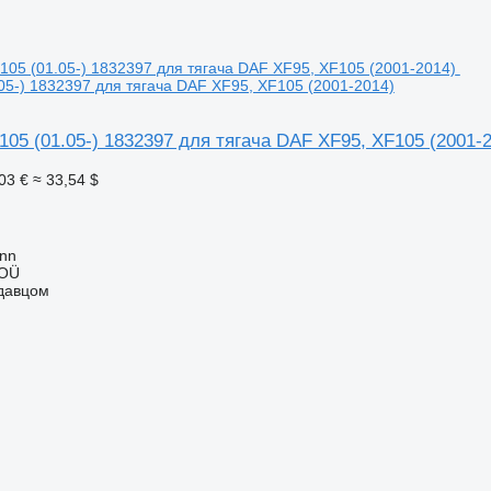
.05-) 1832397 для тягача DAF XF95, XF105 (2001-2014)
105 (01.05-) 1832397 для тягача DAF XF95, XF105 (2001-
03 €
≈ 33,54 $
inn
 OÜ
одавцом