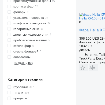
противотуманные фары
корпусы фар
фонари
указатели поворота
Hella XF105 (01
8
плафоны освещения
габаритные огни
Фара Hella XF
дневные ходовые огни
398 100 UZS
29,
проблесковые маячки
Автосвет - фара
стёкла фар
1832397
дизель
стекла фонарей
Эстония, Tall
автолампы
TruckParts Eesti
Связаться с пр
показать все
Категория техники
грузовики
тягачи
прицепы