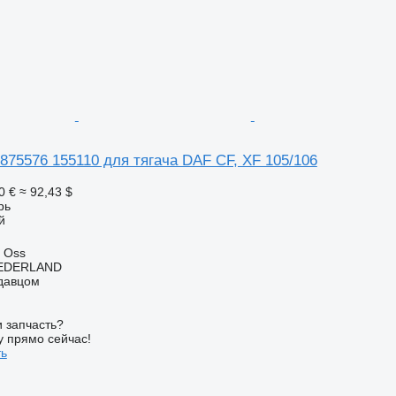
875576 155110 для тягача DAF CF, XF 105/106
0 €
≈ 92,43 $
рь
й
 Oss
EDERLAND
одавцом
 запчасть?
у прямо сейчас!
ть