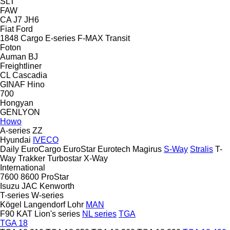
SLT
FAW
CA
J7
JH6
Fiat
Ford
1848
Cargo
E-series
F-MAX
Transit
Foton
Auman
BJ
Freightliner
CL
Cascadia
GINAF
Hino
700
Hongyan
GENLYON
Howo
A-series
ZZ
Hyundai
IVECO
Daily
EuroCargo
EuroStar
Eurotech
Magirus
S-Way
Stralis
T-
Way
Trakker
Turbostar
X-Way
International
7600
8600
ProStar
Isuzu
JAC
Kenworth
T-series
W-series
Kögel
Langendorf
Lohr
MAN
F90
KAT
Lion's series
NL series
TGA
TGA 18