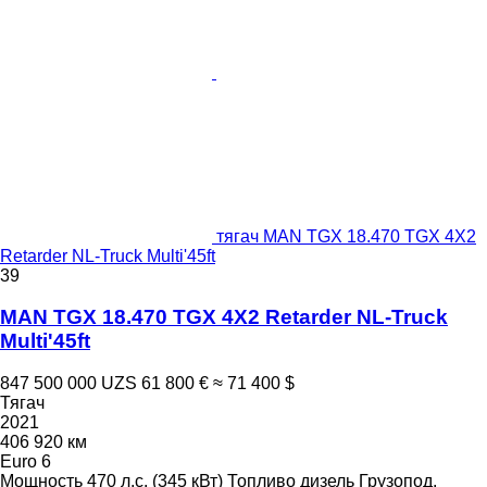
тягач MAN TGX 18.470 TGX 4X2
Retarder NL-Truck Multi'45ft
39
MAN TGX 18.470 TGX 4X2 Retarder NL-Truck
Multi'45ft
847 500 000 UZS
61 800 €
≈ 71 400 $
Тягач
2021
406 920 км
Euro 6
Мощность
470 л.с. (345 кВт)
Топливо
дизель
Грузопод.