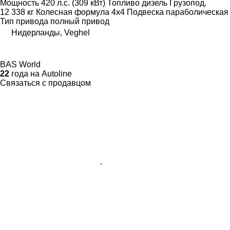
Мощность
420 л.с. (309 кВт)
Топливо
дизель
Грузопод.
12 338 кг
Колесная формула
4x4
Подвеска
параболическая
Тип привода
полный привод
Нидерланды, Veghel
BAS World
22
года на Autoline
Связаться с продавцом