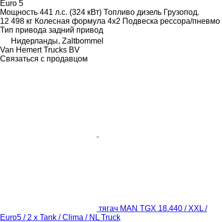
Euro 5
Мощность
441 л.с. (324 кВт)
Топливо
дизель
Грузопод.
12 498 кг
Колесная формула
4x2
Подвеска
рессора/пневмо
Тип привода
задний привод
Нидерланды, Zaltbommel
Van Hemert Trucks BV
Связаться с продавцом
тягач MAN TGX 18.440 / XXL /
Euro5 / 2 x Tank / Clima / NL Truck