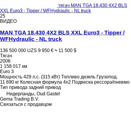
тягач MAN TGA 18.430 4X2 BLS
XXL Euro3 - Tipper / WFHydraulic - NL truck
25
ВИДЕО
MAN TGA 18.430 4X2 BLS XXL Euro3 - Tipper /
WFHydraulic - NL truck
136 500 000 UZS
9 950 €
≈ 11 500 $
Тягач
2006
1 158 017 км
Euro 3
Мощность
429 л.с. (315 кВт)
Топливо
дизель
Грузопод.
11 690 кг
Колесная формула
4x2
Подвеска
рессора/пневмо
Тип привода
задний привод
Нидерланды, Oud Gastel
Gema Trading B.V.
Связаться с продавцом