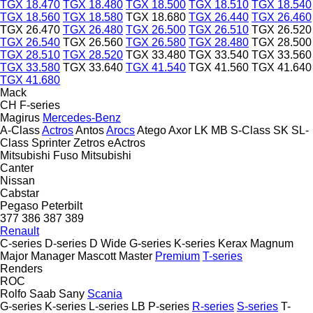
TGX 18.470
TGX 18.480
TGX 18.500
TGX 18.510
TGX 18.540
TGX 18.560
TGX 18.580
TGX 18.680
TGX 26.440
TGX 26.460
TGX 26.470
TGX 26.480
TGX 26.500
TGX 26.510
TGX 26.520
TGX 26.540
TGX 26.560
TGX 26.580
TGX 28.480
TGX 28.500
TGX 28.510
TGX 28.520
TGX 33.480
TGX 33.540
TGX 33.560
TGX 33.580
TGX 33.640
TGX 41.540
TGX 41.560
TGX 41.640
TGX 41.680
Mack
CH
F-series
Magirus
Mercedes-Benz
A-Class
Actros
Antos
Arocs
Atego
Axor
LK
MB
S-Class
SK
SL-
Class
Sprinter
Zetros
eActros
Mitsubishi Fuso
Mitsubishi
Canter
Nissan
Cabstar
Pegaso
Peterbilt
377
386
387
389
Renault
C-series
D-series
D Wide
G-series
K-series
Kerax
Magnum
Major
Manager
Mascott
Master
Premium
T-series
Renders
ROC
Rolfo
Saab
Sany
Scania
G-series
K-series
L-series
LB
P-series
R-series
S-series
T-