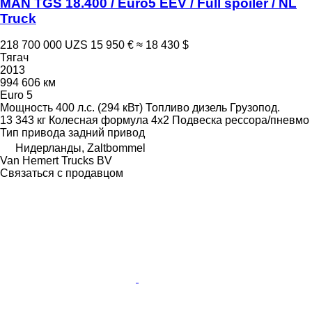
MAN TGS 18.400 / Euro5 EEV / Full spoiler / NL
Truck
218 700 000 UZS
15 950 €
≈ 18 430 $
Тягач
2013
994 606 км
Euro 5
Мощность
400 л.с. (294 кВт)
Топливо
дизель
Грузопод.
13 343 кг
Колесная формула
4x2
Подвеска
рессора/пневмо
Тип привода
задний привод
Нидерланды, Zaltbommel
Van Hemert Trucks BV
Связаться с продавцом