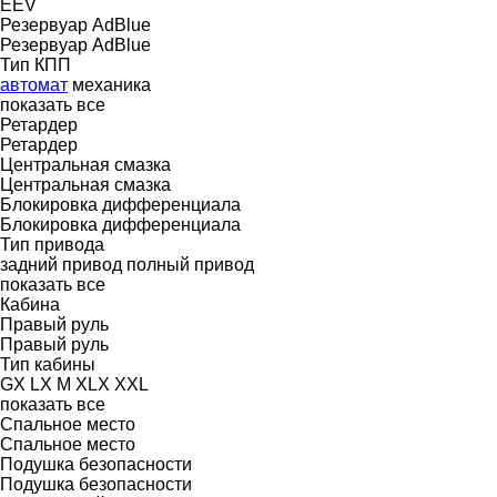
EEV
Резервуар AdBlue
Резервуар AdBlue
Тип КПП
автомат
механика
показать все
Ретардер
Ретардер
Центральная смазка
Центральная смазка
Блокировка дифференциала
Блокировка дифференциала
Тип привода
задний привод
полный привод
показать все
Кабина
Правый руль
Правый руль
Тип кабины
GX
LX
M
XLX
XXL
показать все
Спальное место
Спальное место
Подушка безопасности
Подушка безопасности