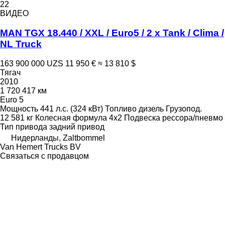
22
ВИДЕО
MAN TGX 18.440 / XXL / Euro5 / 2 x Tank / Clima /
NL Truck
163 900 000 UZS
11 950 €
≈ 13 810 $
Тягач
2010
1 720 417 км
Euro 5
Мощность
441 л.с. (324 кВт)
Топливо
дизель
Грузопод.
12 581 кг
Колесная формула
4x2
Подвеска
рессора/пневмо
Тип привода
задний привод
Нидерланды, Zaltbommel
Van Hemert Trucks BV
Связаться с продавцом