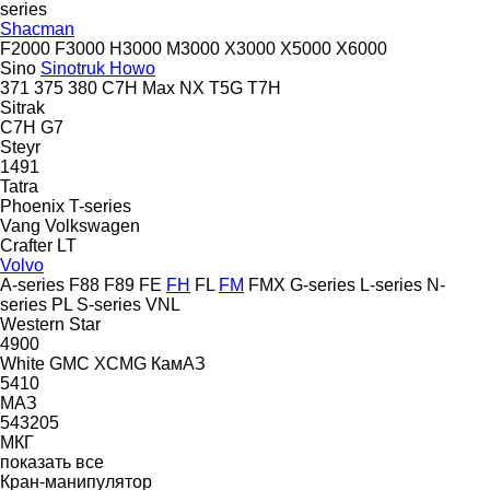
series
Shacman
F2000
F3000
H3000
M3000
X3000
X5000
X6000
Sino
Sinotruk Howo
371
375
380
C7H
Max
NX
T5G
T7H
Sitrak
C7H
G7
Steyr
1491
Tatra
Phoenix
T-series
Vang
Volkswagen
Crafter
LT
Volvo
A-series
F88
F89
FE
FH
FL
FM
FMX
G-series
L-series
N-
series
PL
S-series
VNL
Western Star
4900
White GMC
XCMG
КамАЗ
5410
МАЗ
543205
МКГ
показать все
Кран-манипулятор