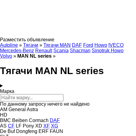
Разместить объявление
Autoline
»
Тягачи
»
Тягачи MAN
DAF
Ford
Howo
IVECO
Mercedes-Benz
Renault
Scania
Shacman
Sinotruk Howo
Volvo
»
MAN NL series
»
Тягачи MAN NL series
Марка
По данному запросу ничего не найдено
AM General
Astra
HD
BMC
Beiben
Cormach
DAF
AS
CF
LF
Pony
XD
XF
XG
De Buf
Dongfeng
ERF
FAUN