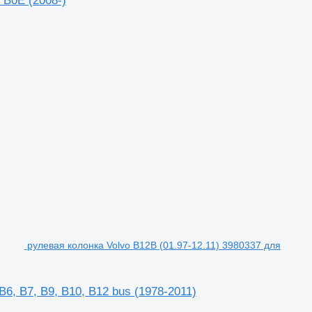
 B0E (2008-)
рулевая колонка Volvo B12B (01.97-12.11) 3980337 для
6, B7, B9, B10, B12 bus (1978-2011)