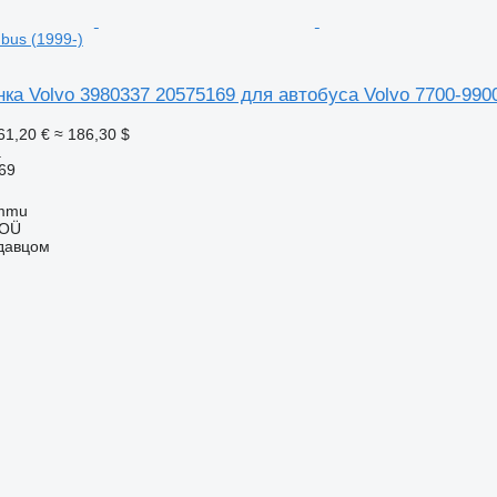
bus (1999-)
ка Volvo 3980337 20575169 для автобуса Volvo 7700-9900
61,20 €
≈ 186,30 $
а
69
ummu
 OÜ
одавцом