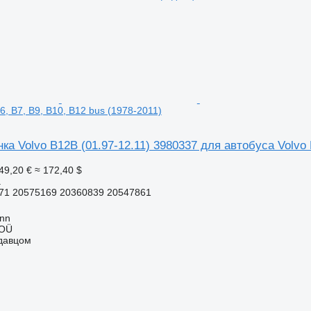
6, B7, B9, B10, B12 bus (1978-2011)
ка Volvo B12B (01.97-12.11) 3980337 для автобуса Volvo B
49,20 €
≈ 172,40 $
а
71 20575169 20360839 20547861
inn
 OÜ
одавцом