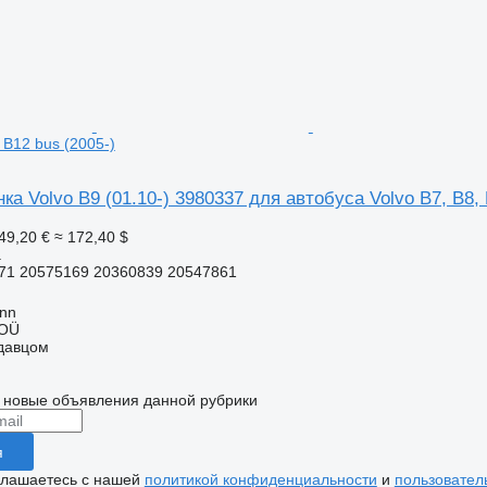
, B12 bus (2005-)
ка Volvo B9 (01.10-) 3980337 для автобуса Volvo B7, B8, 
49,20 €
≈ 172,40 $
а
71 20575169 20360839 20547861
inn
 OÜ
одавцом
 новые объявления данной рубрики
я
глашаетесь с нашей
политикой конфиденциальности
и
пользовател