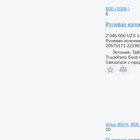
B0E (2008-)
6
Рулевая колон
2 046 000 UZS
1
Рулевая колонк
20575171 22190
Эстония, Tall
TruckParts Eesti
Связаться с пр
Volvo B5LH, B0E 
10