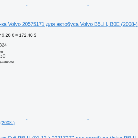
ка Volvo 20575171 для автобуса Volvo B5LH, B0E (2008-)
49,20 €
≈ 172,40 $
а
324
inn
 OÜ
одавцом
(2008-)