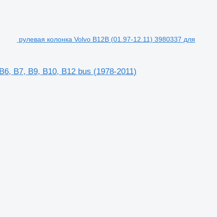
рулевая колонка Volvo B12B (01.97-12.11) 3980337 для
6, B7, B9, B10, B12 bus (1978-2011)