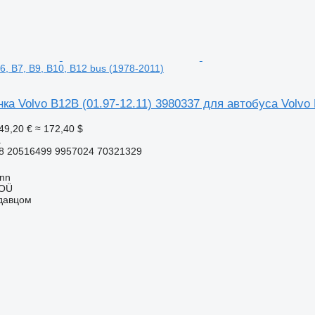
6, B7, B9, B10, B12 bus (1978-2011)
ка Volvo B12B (01.97-12.11) 3980337 для автобуса Volvo B
49,20 €
≈ 172,40 $
а
8 20516499 9957024 70321329
inn
 OÜ
одавцом