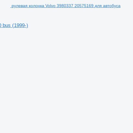
рулевая колонка Volvo 3980337 20575169 для автобуса
 bus (1999-)