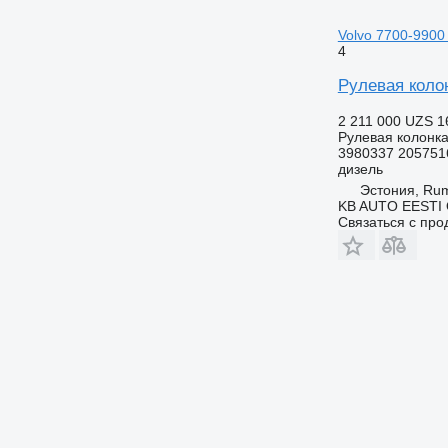
Volvo 7700-9900 
4
Рулевая колон
2 211 000 UZS
1
Рулевая колонк
3980337 205751
дизель
Эстония, R
KB AUTO EESTI
Связаться с пр