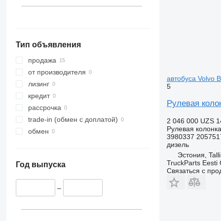
Тип объявления
продажа
от производителя
автобуса Volvo B
лизинг
5
кредит
Рулевая колон
рассрочка
trade-in (обмен с доплатой)
2 046 000 UZS
1
Рулевая колонк
обмен
3980337 205751
дизель
Эстония, Tall
TruckParts Eesti
Год выпуска
Связаться с пр
–