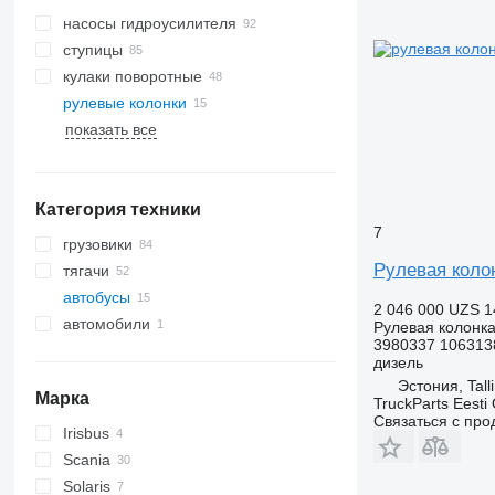
насосы гидроусилителя
ступицы
кулаки поворотные
рулевые колонки
показать все
Категория техники
7
грузовики
Рулевая колон
тягачи
автобусы
2 046 000 UZS
1
автомобили
Рулевая колонк
3980337 106313
дизель
Эстония, Tall
Марка
TruckParts Eesti
Связаться с пр
Irisbus
Eurorider
Scania
Axer
Lion's series
O-series
Solaris
Citelis
Tourismo
K-series