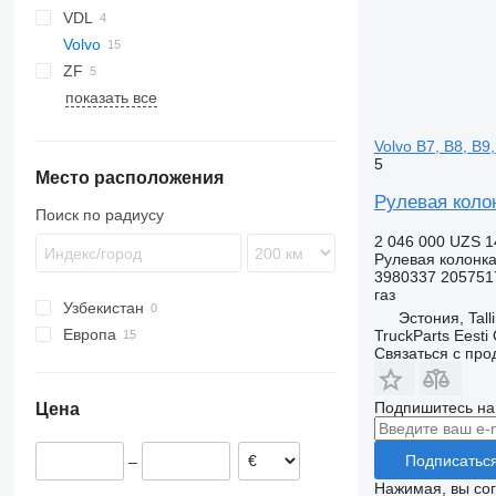
VDL
Crossway
Travego
Alpino
Volvo
Daily
Urbino
Futura
ZF
Domino
7700
показать все
Evadys
9900
Karosa
B-series
Volvo B7, B8, B9
Magelys
B7
5
Место расположения
Proway
B8R
Рулевая колон
Recreo
B9
Поиск по радиусу
B10
2 046 000 UZS
1
B12
Рулевая колонк
3980337 205751
газ
Узбекистан
Эстония, Tall
Европа
TruckParts Eesti
Связаться с пр
Эстония
Румыния
Подпишитесь на
Цена
Подписатьс
–
Нажимая, вы со