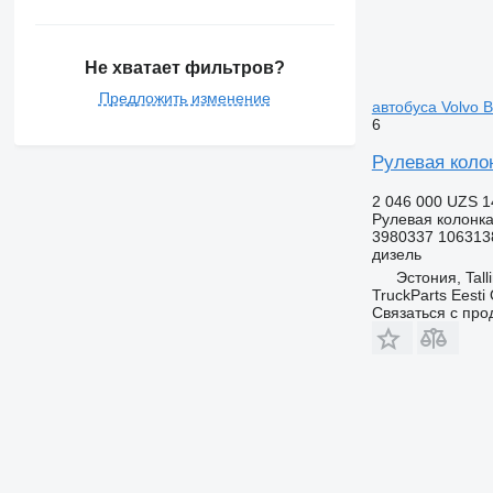
Не хватает фильтров?
Предложить изменение
автобуса Volvo B
6
Рулевая колон
2 046 000 UZS
1
Рулевая колонк
3980337 106313
дизель
Эстония, Tall
TruckParts Eesti
Связаться с пр