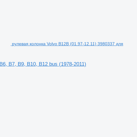
рулевая колонка Volvo B12B (01.97-12.11) 3980337 для
6, B7, B9, B10, B12 bus (1978-2011)