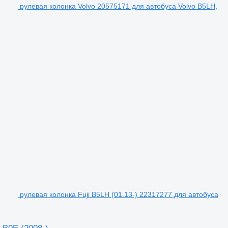
рулевая колонка Volvo 20575171 для автобуса Volvo B5LH,
рулевая колонка Fuji B5LH (01.13-) 22317277 для автобуса