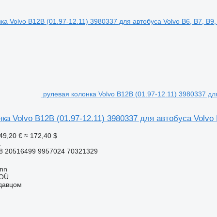
рулевая колонка Volvo B12B (01.97-12.11) 3980337 для
ка Volvo B12B (01.97-12.11) 3980337 для автобуса Volvo B
49,20 €
≈ 172,40 $
а
8 20516499 9957024 70321329
inn
 OÜ
одавцом