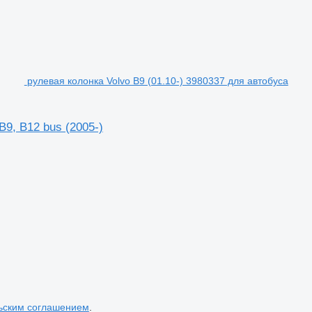
рулевая колонка Volvo B9 (01.10-) 3980337 для автобуса
B9, B12 bus (2005-)
ьским соглашением
.