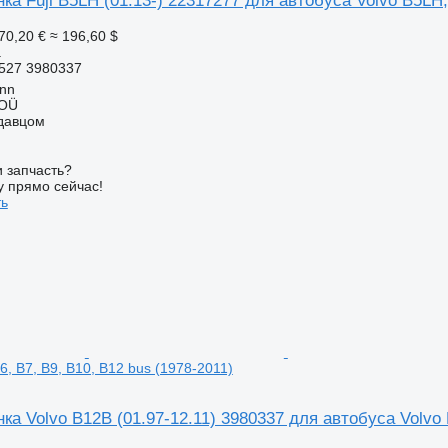
ка Fuji B5LH (01.13-) 22317277 для автобуса Volvo B5LH,
70,20 €
≈ 196,60 $
а
527 3980337
inn
 OÜ
одавцом
 запчасть?
у прямо сейчас!
ть
6, B7, B9, B10, B12 bus (1978-2011)
ка Volvo B12B (01.97-12.11) 3980337 для автобуса Volvo B