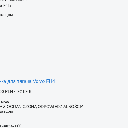
veküla
одавцом
ка для тягача Volvo FH4
00 PLN
≈ 92,89 €
а
hałów
KA Z OGRANICZONĄ ODPOWIEDZIALNOŚCIĄ
одавцом
 запчасть?