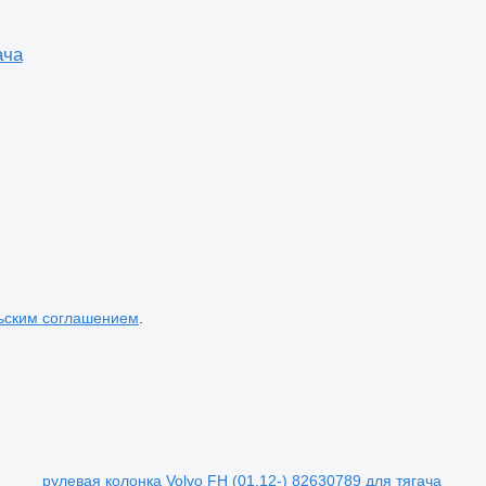
ача
ьским соглашением
.
рулевая колонка Volvo FH (01.12-) 82630789 для тягача