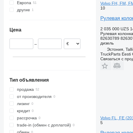
Европа
Volvo FH, FM, FM
10
другие
Эстония
Польша
Украина
Рулевая колон
Литва
2 035 000 UZS
1
Цена
Португалия
Рулевая колонк
Швеция
82630789 82630
дизель
–
Румыния
Эстония, Tall
Италия
TruckParts Eesti
Связаться с пр
Бельгия
Тип объявления
продажа
от производителя
лизинг
кредит
Volvo FL, FE (20
рассрочка
5
trade-in (обмен с доплатой)
обмен
Рулевая колонк