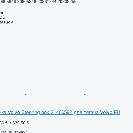
0805846 20805846 20861244 20808255
inn
 OÜ
одавцом
ка Volvo Steering box 21466592 для тягача Volvo FH
50 €
≈ 635,50 $
а
624, 85019624