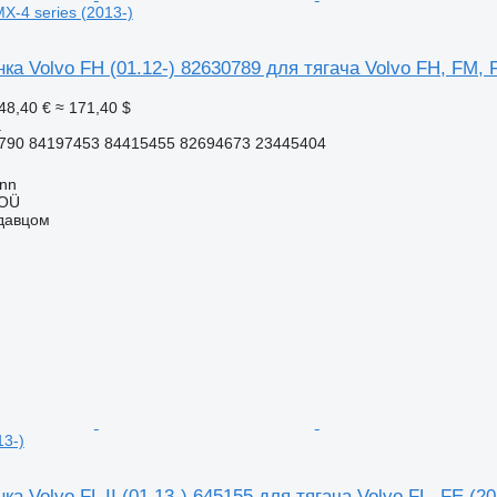
X-4 series (2013-)
ка Volvo FH (01.12-) 82630789 для тягача Volvo FH, FM, F
48,40 €
≈ 171,40 $
а
790 84197453 84415455 82694673 23445404
inn
 OÜ
одавцом
13-)
а Volvo FL II (01.13-) 645155 для тягача Volvo FL, FE (20