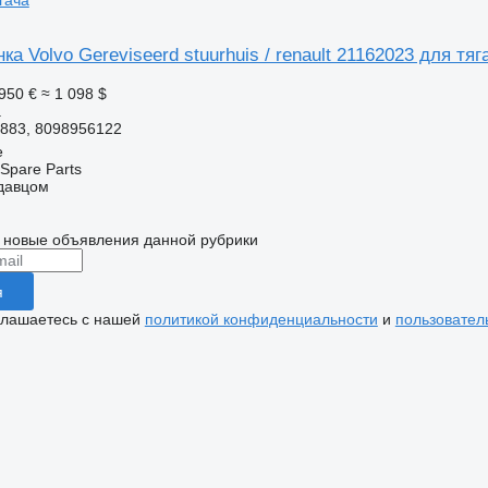
гача
ка Volvo Gereviseerd stuurhuis / renault 21162023 для тяг
950 €
≈ 1 098 $
а
4883, 8098956122
e
Spare Parts
одавцом
 новые объявления данной рубрики
я
глашаетесь с нашей
политикой конфиденциальности
и
пользовател