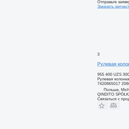
Отправьте заявк
Заказать запчас
3
Рулевая колон
955 400 UZS
30
Рулевая колонк
7420865017 208
Польша, Mic
QINDITO SPÓŁ
Связаться с пр