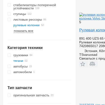
стабилизаторы поперечной
устойчивости
ступицы
колонка Volvo S
листовые рессоры
5
рулевые колонки
Рулевая колон
показать все
891 400 UZS
65 
Рулевая колонк
7420865017 208
Категория техники
Эстония, Kõr
TSvaruosad
грузовики
Связаться с пр
тягачи
автобусы
автомобили
Тип запчасти
оригинальная запчасть