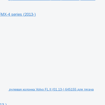
MX-4 series (2013-)
рулевая колонка Volvo FL II (01.13-) 645155 для тягача
13-)