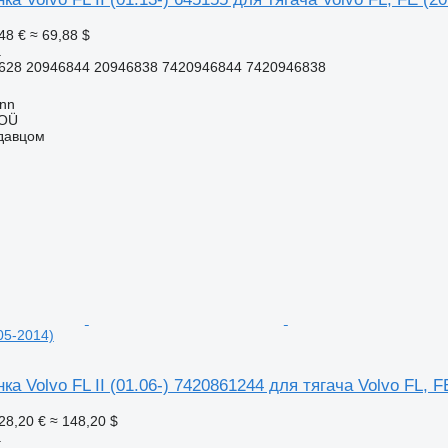
48 €
≈ 69,88 $
а
628 20946844 20946838 7420946844 7420946838
inn
 OÜ
одавцом
05-2014)
ка Volvo FL II (01.06-) 7420861244 для тягача Volvo FL, F
28,20 €
≈ 148,20 $
а