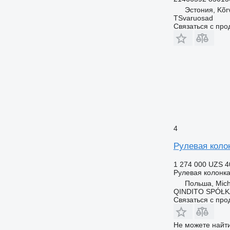
Эстония, Kõr
TSvaruosad
Связаться с пр
4
Рулевая колон
1 274 000 UZS
4
Рулевая колонк
Польша, Mic
QINDITO SPÓŁ
Связаться с пр
Не можете найти