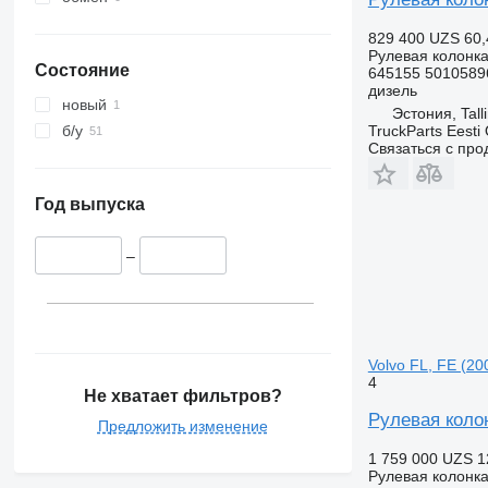
829 400 UZS
60,
Рулевая колонк
Состояние
645155 5010589
дизель
новый
Эстония, Tall
TruckParts Eesti
б/у
Связаться с пр
Год выпуска
–
Volvo FL, FE (20
4
Не хватает фильтров?
Рулевая колон
Предложить изменение
1 759 000 UZS
1
Рулевая колонк