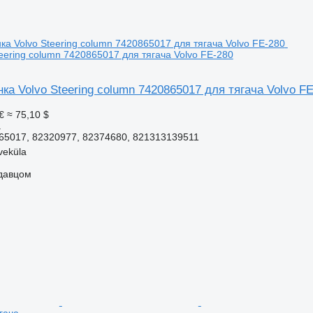
teering column 7420865017 для тягача Volvo FE-280
ка Volvo Steering column 7420865017 для тягача Volvo F
€
≈ 75,10 $
а
65017, 82320977, 82374680, 821313139511
veküla
одавцом