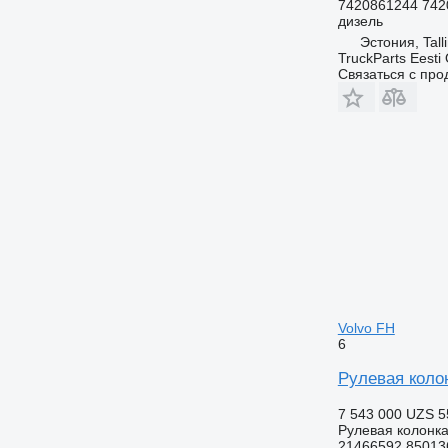
7420861244 742
дизель
Эстония, Tall
TruckParts Eesti
Связаться с пр
Volvo FH
6
Рулевая колон
7 543 000 UZS
5
Рулевая колонк
21466592 85013