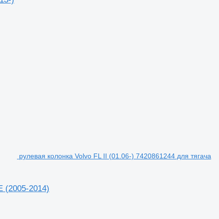
рулевая колонка Volvo FL II (01.06-) 7420861244 для тягача
E (2005-2014)