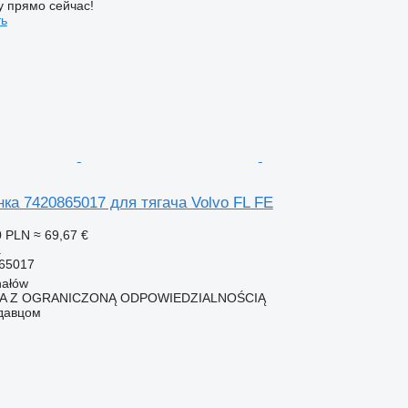
у прямо сейчас!
ть
ка 7420865017 для тягача Volvo FL FE
0 PLN
≈ 69,67 €
а
65017
hałów
KA Z OGRANICZONĄ ODPOWIEDZIALNOŚCIĄ
одавцом