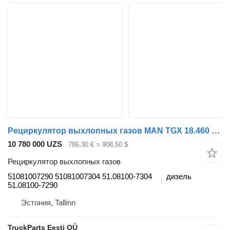
Рециркулятор выхлопных газов MAN TGX 18.460 (01.07-) 51081007290 для тягача MAN TGL, TGM, TGS, TGX (2005-2021)
10 780 000 UZS
786,30 €
≈ 908,50 $
Рециркулятор выхлопных газов
51081007290 51081007304 51.08100-7304
дизель
51.08100-7290
Эстония, Tallinn
TruckParts Eesti OÜ