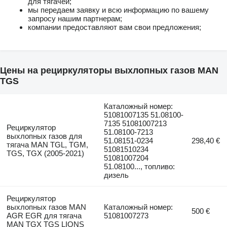
для тягачей;
мы передаем заявку и всю информацию по вашему
запросу нашим партнерам;
компании предоставляют вам свои предложения;
Цены на рециркуляторы выхлопных газов MAN
TGS
Каталожный номер:
51081007135 51.08100-
7135 51081007213
Рециркулятор
51.08100-7213
выхлопных газов для
51.08151-0234
298,40 €
тягача MAN TGL, TGM,
51081510234
TGS, TGX (2005-2021)
51081007204
51.08100..., топливо:
дизель
Рециркулятор
выхлопных газов MAN
Каталожный номер:
500 €
AGR EGR для тягача
51081007273
MAN TGX TGS LIONS