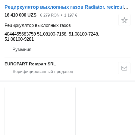
Рециркулятор выхлопных газов Radiator, recirculare gaze de esapament MAN TGS, TGX 4044455683759 для тягача MAN TGS, TGX
16 410 000 UZS
6 279 RON
≈ 1 197 €
Рециркулятор выхлопных газов
4044455683759 51.08100-7158, 51.08100-7248,
51.08100-9281
Румыния
EUROPART Rompart SRL