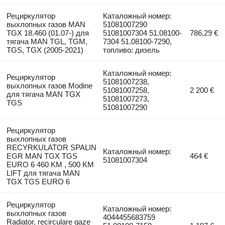
Рециркулятор
Каталожный номер:
выхлопных газов MAN
51081007290
TGX 18.460 (01.07-) для
51081007304 51.08100-
786,29 €
тягача MAN TGL, TGM,
7304 51.08100-7290,
TGS, TGX (2005-2021)
топливо: дизель
Каталожный номер:
Рециркулятор
51081007238,
выхлопных газов Modine
51081007258,
2 200 €
для тягача MAN TGX
51081007273,
TGS
51081007290
Рециркулятор
выхлопных газов
RECYRKULATOR SPALIN
Каталожный номер:
EGR MAN TGX TGS
464 €
51081007304
EURO 6 460 KM , 500 KM
LIFT для тягача MAN
TGX TGS EURO 6
Рециркулятор
Каталожный номер:
выхлопных газов
4044455683759
Radiator, recirculare gaze