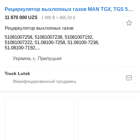
Рециркулятор выхлопных газов MAN TGX, TGS 51081007258 для тягача MAN TGX, TGS
11 870 000 UZS
1 000 $
≈ 865,50 €
Рециркулятор выхлопных газов
51081007258, 51081007238, 51081007192,
51081007222, 51.08100-7258, 51.08100-7238,
51.08100-7192,...
Украина, с. Прилуцьке
Truck Lutsk