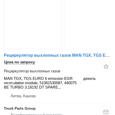
Рециркулятор выхлопных газов MAN TGX, TGS EURO 6 emission EGR recirculation module, 51081530087, MAN для тягача MAN TGX, TGS
Цена по запросу
Рециркулятор выхлопных газов
MAN TGX, TGS EURO 6 emission EGR
дизель
recirculation module, 51081530087, 440075
BE TURBO 3.18192 DT SPARE...
Литва, Kaunas
Truck Parts Group