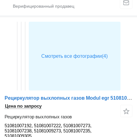
Рециркулятор выхлопных газов Modul egr 51081007192 для тягача MAN TGS
Цена по запросу
Рециркулятор выхлопных газов
51081007192, 51081007222, 51081007273,
51081007238, 51081009273, 51081007235,
51081009305,...