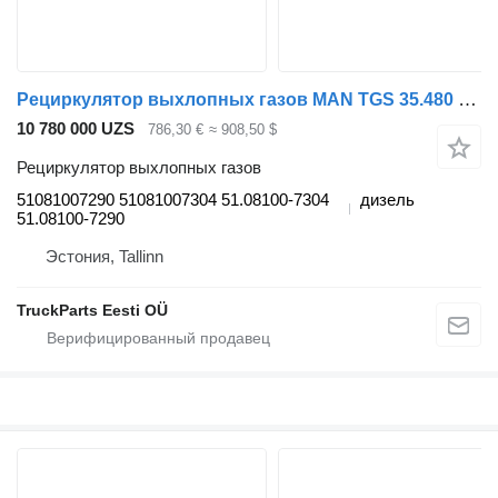
Рециркулятор выхлопных газов MAN TGS 35.480 (01.07-) 51081007290 для тягача MAN TGL, TGM, TGS, TGX (2005-2021)
10 780 000 UZS
786,30 €
≈ 908,50 $
Рециркулятор выхлопных газов
51081007290 51081007304 51.08100-7304
дизель
51.08100-7290
Эстония, Tallinn
TruckParts Eesti OÜ