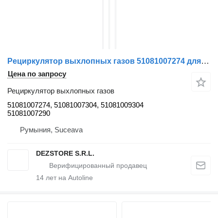
Рециркулятор выхлопных газов 51081007274 для тягача MAN TGS
Цена по запросу
Рециркулятор выхлопных газов
51081007274, 51081007304, 51081009304
51081007290
Румыния, Suceava
DEZSTORE S.R.L.
14
лет на Autoline