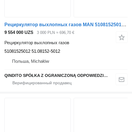
Рециркулятор выхлопных газов MAN 51081525012 для тягача MAN TGX TGS
9 554 000 UZS
3 000 PLN
≈ 696,70 €
Рециркулятор выхлопных газов
51081525012 51.08152-5012
Польша, Michałów
QINDITO SPÓŁKA Z OGRANICZONĄ ODPOWIEDZIALNOŚCIĄ