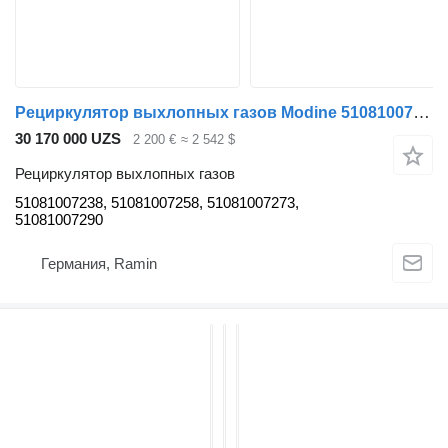
Рециркулятор выхлопных газов Modine 51081007238 для тягача MAN TGX TGS
30 170 000 UZS
2 200 €
≈ 2 542 $
Рециркулятор выхлопных газов
51081007238, 51081007258, 51081007273,
51081007290
Германия, Ramin