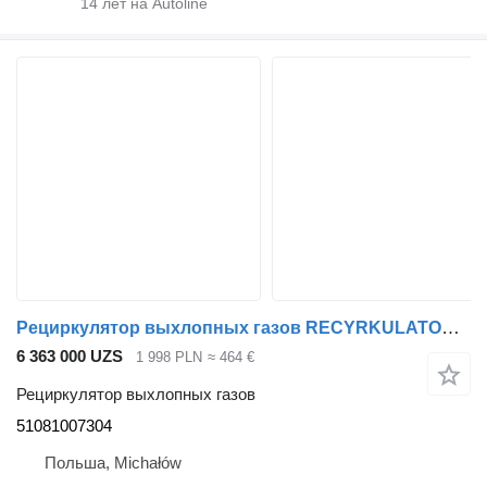
14
лет на Autoline
Рециркулятор выхлопных газов RECYRKULATOR SPALIN EGR MAN TGX TGS EURO 6 460 KM , 500 KM LIFT 51081007304 для тягача MAN TGX TGS EURO 6
6 363 000 UZS
1 998 PLN
≈ 464 €
Рециркулятор выхлопных газов
51081007304
Польша, Michałów