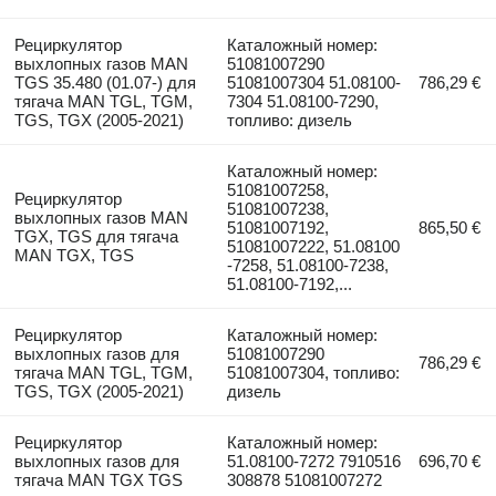
Рециркулятор
Каталожный номер:
выхлопных газов MAN
51081007290
TGS 35.480 (01.07-) для
51081007304 51.08100-
786,29 €
тягача MAN TGL, TGM,
7304 51.08100-7290,
TGS, TGX (2005-2021)
топливо: дизель
Каталожный номер:
51081007258,
Рециркулятор
51081007238,
выхлопных газов MAN
51081007192,
865,50 €
TGX, TGS для тягача
51081007222, 51.08100
MAN TGX, TGS
-7258, 51.08100-7238,
51.08100-7192,...
Рециркулятор
Каталожный номер:
выхлопных газов для
51081007290
786,29 €
тягача MAN TGL, TGM,
51081007304, топливо:
TGS, TGX (2005-2021)
дизель
Рециркулятор
Каталожный номер:
выхлопных газов для
51.08100-7272 7910516
696,70 €
тягача MAN TGX TGS
308878 51081007272