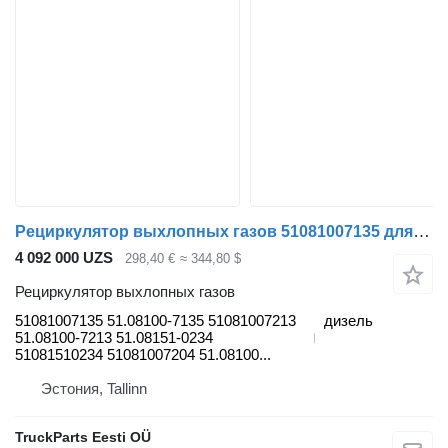
Рециркулятор выхлопных газов 51081007135 для тягача MAN TGL, TGM, TGS, TGX (2005-2021)
4 092 000 UZS
298,40 €
≈ 344,80 $
Рециркулятор выхлопных газов
51081007135 51.08100-7135 51081007213
дизель
51.08100-7213 51.08151-0234
51081510234 51081007204 51.08100...
Эстония, Tallinn
TruckParts Eesti OÜ