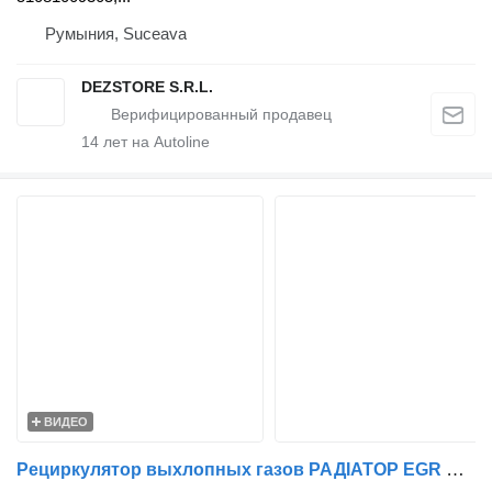
Румыния, Suceava
DEZSTORE S.R.L.
14
лет на Autoline
ВИДЕО
Рециркулятор выхлопных газов РАДІАТОР EGR MAN TGX EURO 6 51081007273 44WMN2028BU ST для тягача MAN TGS, TGX