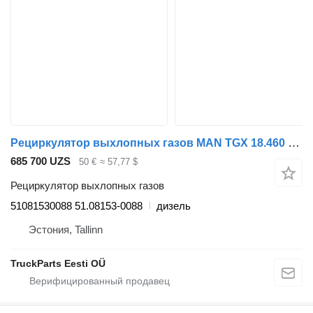
Рециркулятор выхлопных газов MAN TGX 18.460 (01.07-) 51081530088 для тягача MAN TGL, TGM, TGS, TGX (2005-2021)
685 700 UZS
50 €
≈ 57,77 $
Рециркулятор выхлопных газов
51081530088 51.08153-0088
дизель
Эстония, Tallinn
TruckParts Eesti OÜ