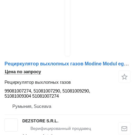
Рециркулятор выхлопных газов Modine Modul egr 99081007274 для тягача MAN TGS
Цена по запросу
Рециркулятор выхлопных газов
99081007274, 51081007290, 51081009290,
51081009304 51081007274
Румыния, Suceava
DEZSTORE S.R.L.