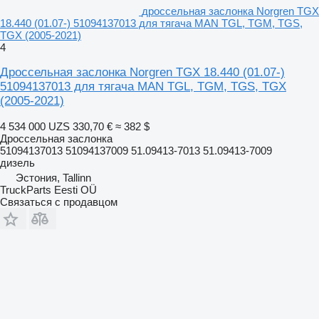
дроссельная заслонка Norgren TGX
18.440 (01.07-) 51094137013 для тягача MAN TGL, TGM, TGS,
TGX (2005-2021)
4
Дроссельная заслонка Norgren TGX 18.440 (01.07-)
51094137013 для тягача MAN TGL, TGM, TGS, TGX
(2005-2021)
4 534 000 UZS
330,70 €
≈ 382 $
Дроссельная заслонка
51094137013 51094137009 51.09413-7013 51.09413-7009
дизель
Эстония, Tallinn
TruckParts Eesti OÜ
Связаться с продавцом