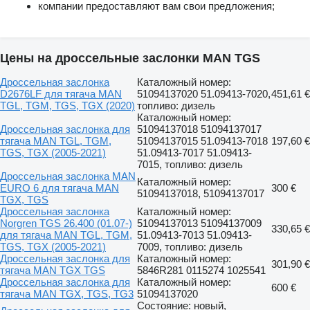
компании предоставляют вам свои предложения;
Цены на дроссельные заслонки MAN TGS
Дроссельная заслонка
Каталожный номер:
D2676LF для тягача MAN
51094137020 51.09413-7020,
451,61 €
TGL, TGM, TGS, TGX (2020)
топливо: дизель
Каталожный номер:
Дроссельная заслонка для
51094137018 51094137017
тягача MAN TGL, TGM,
51094137015 51.09413-7018
197,60 €
TGS, TGX (2005-2021)
51.09413-7017 51.09413-
7015, топливо: дизель
Дроссельная заслонка MAN
Каталожный номер:
EURO 6 для тягача MAN
300 €
51094137018, 51094137017
TGX, TGS
Дроссельная заслонка
Каталожный номер:
Norgren TGS 26.400 (01.07-)
51094137013 51094137009
330,65 €
для тягача MAN TGL, TGM,
51.09413-7013 51.09413-
TGS, TGX (2005-2021)
7009, топливо: дизель
Дроссельная заслонка для
Каталожный номер:
301,90 €
тягача MAN TGX TGS
5846R281 0115274 1025541
Дроссельная заслонка для
Каталожный номер:
600 €
тягача MAN TGX, TGS, TG3
51094137020
Состояние: новый,