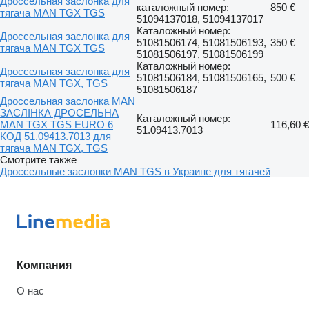
Дроссельная заслонка для
каталожный номер:
850 €
тягача MAN TGX TGS
51094137018, 51094137017
Каталожный номер:
Дроссельная заслонка для
51081506174, 51081506193,
350 €
тягача MAN TGX TGS
51081506197, 51081506199
Каталожный номер:
Дроссельная заслонка для
51081506184, 51081506165,
500 €
тягача MAN TGX, TGS
51081506187
Дроссельная заслонка MAN
ЗАСЛІНКА ДРОСЕЛЬНА
Каталожный номер:
MAN TGX TGS EURO 6
116,60 €
51.09413.7013
КОД 51.09413.7013 для
тягача MAN TGX, TGS
Смотрите также
Дроссельные заслонки MAN TGS в Украине для тягачей
Компания
О нас