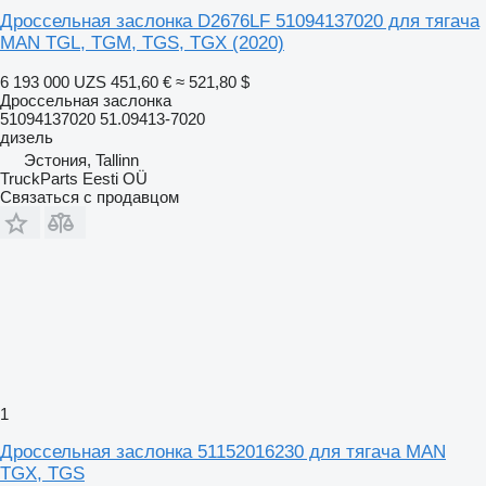
Дроссельная заслонка D2676LF 51094137020 для тягача
MAN TGL, TGM, TGS, TGX (2020)
6 193 000 UZS
451,60 €
≈ 521,80 $
Дроссельная заслонка
51094137020 51.09413-7020
дизель
Эстония, Tallinn
TruckParts Eesti OÜ
Связаться с продавцом
1
Дроссельная заслонка 51152016230 для тягача MAN
TGX, TGS