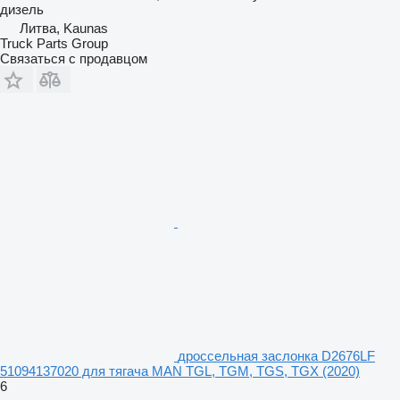
дизель
Литва, Kaunas
Truck Parts Group
Связаться с продавцом
дроссельная заслонка D2676LF
51094137020 для тягача MAN TGL, TGM, TGS, TGX (2020)
6