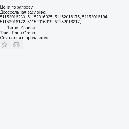
Цена по запросу
Дроссельная заслонка
51152016230, 51152016325, 51152016175, 51152016184,
51152016172, 51152016319, 51152016217,...
Литва, Kaunas
Truck Parts Group
Связаться с продавцом