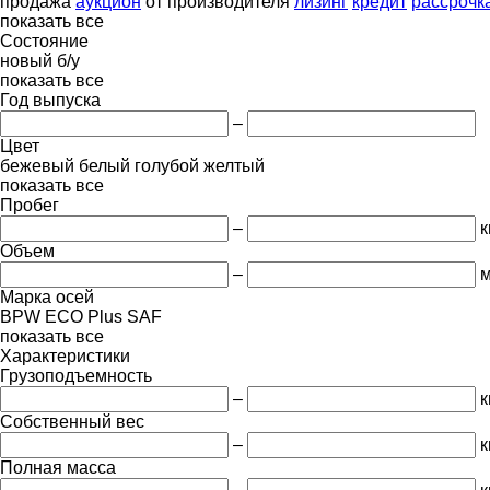
продажа
аукцион
от производителя
лизинг
кредит
рассрочк
показать все
Состояние
новый
б/у
показать все
Год выпуска
–
Цвет
бежевый
белый
голубой
желтый
показать все
Пробег
–
к
Объем
–
м
Марка осей
BPW ECO Plus
SAF
показать все
Характеристики
Грузоподъемность
–
к
Собственный вес
–
к
Полная масса