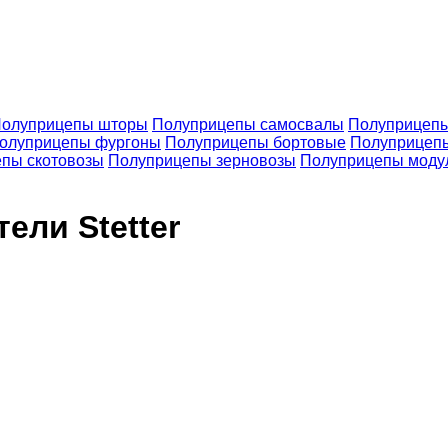
олуприцепы шторы
Полуприцепы самосвалы
Полуприцепы
олуприцепы фургоны
Полуприцепы бортовые
Полуприцеп
пы скотовозы
Полуприцепы зерновозы
Полуприцепы моду
ели Stetter