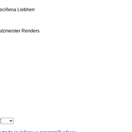
eciñena
Liebherr
utzmeister
Renders