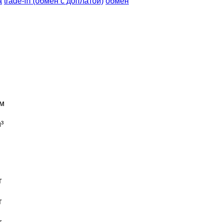
а
trade-in (обмен с доплатой)
обмен
м
³
г
г