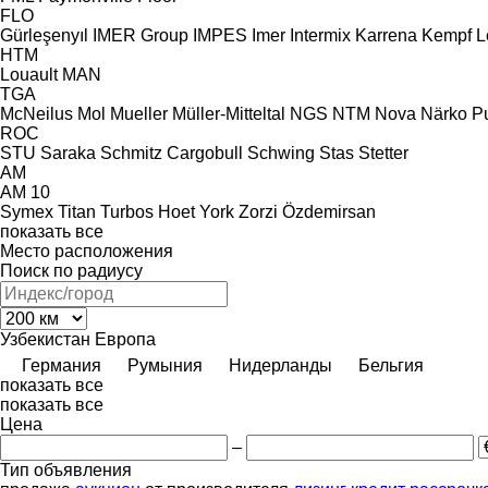
FLO
Gürleşenyıl
IMER Group
IMPES
Imer
Intermix
Karrena
Kempf
L
HTM
Louault
MAN
TGA
McNeilus
Mol
Mueller
Müller-Mitteltal
NGS
NTM
Nova
Närko
P
ROC
STU
Saraka
Schmitz Cargobull
Schwing
Stas
Stetter
AM
AM 10
Symex
Titan
Turbos Hoet
York
Zorzi
Özdemirsan
показать все
Место расположения
Поиск по радиусу
Узбекистан
Европа
Германия
Румыния
Нидерланды
Бельгия
показать все
показать все
Цена
–
Тип объявления