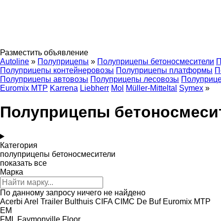
Разместить объявление
Autoline
»
Полуприцепы
»
Полуприцепы бетоносмесители
П
Полуприцепы контейнеровозы
Полуприцепы платформы
П
Полуприцепы автовозы
Полуприцепы лесовозы
Полуприце
Euromix MTP
Karrena
Liebherr
Mol
Müller-Mitteltal
Symex
»
Полуприцепы бетоносмесит
Категория
полуприцепы бетоносмесители
показать все
Марка
По данному запросу ничего не найдено
Acerbi
Arel Trailer
Bulthuis
CIFA
CIMC
De Buf
Euromix MTP
EM
FML
Faymonville
Floor