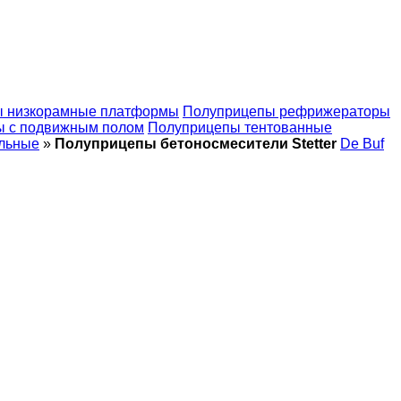
 низкорамные платформы
Полуприцепы рефрижераторы
ы с подвижным полом
Полуприцепы тентованные
льные
»
Полуприцепы бетоносмесители Stetter
De Buf