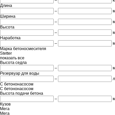
–
к
Длина
–
Ширина
–
Высота
–
Наработка
–
м
Марка бетоносмесителя
Stetter
показать все
Высота седла
–
Резервуар для воды
–
л
С бетононасосом
С бетононасосом
Высота подачи бетона
–
Кузов
Мега
Мега