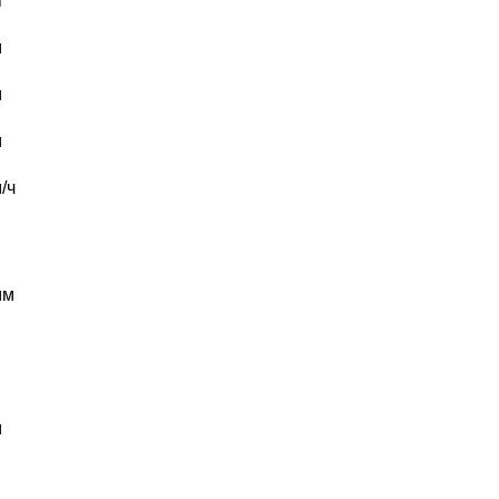
г
м
м
м
/ч
мм
м