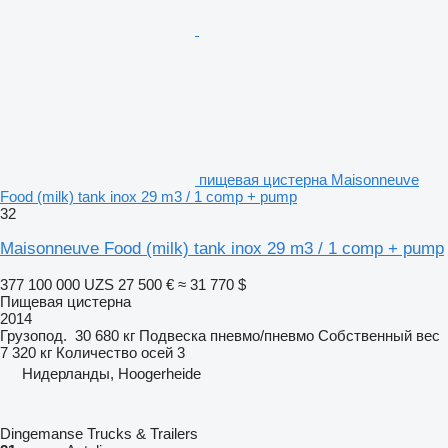
пищевая цистерна Maisonneuve
Food (milk) tank inox 29 m3 / 1 comp + pump
32
Maisonneuve Food (milk) tank inox 29 m3 / 1 comp + pump
377 100 000 UZS
27 500 €
≈ 31 770 $
Пищевая цистерна
2014
Грузопод.
30 680 кг
Подвеска
пневмо/пневмо
Собственный вес
7 320 кг
Количество осей
3
Нидерланды, Hoogerheide
Dingemanse Trucks & Trailers