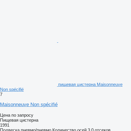
пищевая цистерна Maisonneuve
Non spécifié
7
Maisonneuve Non spécifié
Цена по запросу
Пищевая цистерна
1991
Подвеска
пневмо/пневмо
Количество осей
3
0 отсеков