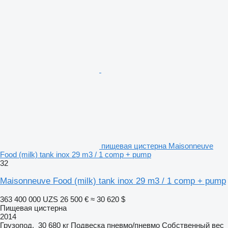
пищевая цистерна Maisonneuve
Food (milk) tank inox 29 m3 / 1 comp + pump
32
Maisonneuve Food (milk) tank inox 29 m3 / 1 comp + pump
363 400 000 UZS
26 500 €
≈ 30 620 $
Пищевая цистерна
2014
Грузопод.
30 680 кг
Подвеска
пневмо/пневмо
Собственный вес