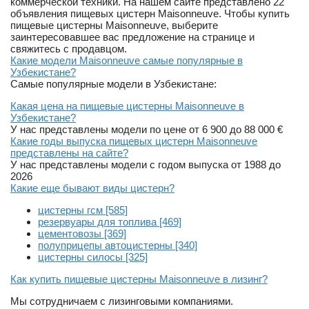
коммерческой техники. На нашем сайте представлено 22
объявления пищевых цистерн Maisonneuve. Чтобы купить
пищевые цистерны Maisonneuve, выберите
заинтересовавшее вас предложение на странице и
свяжитесь с продавцом.
Какие модели Maisonneuve самые популярные в
Узбекистане?
Самые популярные модели в Узбекистане:
Какая цена на пищевые цистерны Maisonneuve в
Узбекистане?
У нас представлены модели по цене от 6 900 до 88 000 €
Какие годы выпуска пищевых цистерн Maisonneuve
представлены на сайте?
У нас представлены модели с годом выпуска от 1988 до
2026
Какие еще бывают виды цистерн?
цистерны гсм [585]
резервуары для топлива [469]
цементовозы [369]
полуприцепы автоцистерны [340]
цистерны силосы [325]
Как купить пищевые цистерны Maisonneuve в лизинг?
Мы сотрудничаем с лизинговыми компаниями.