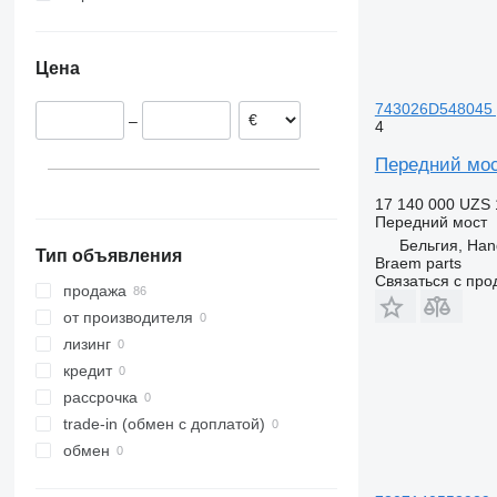
Бельгия
Польша
Цена
Нидерланды
Испания
743026D548045 
–
4
Португалия
Литва
Передний мос
Италия
17 140 000 UZS
Германия
Передний мост
показать все
Бельгия, Ha
Тип объявления
Braem parts
Связаться с пр
продажа
от производителя
лизинг
кредит
рассрочка
trade-in (обмен с доплатой)
обмен