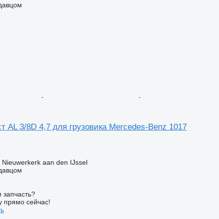
одавцом
т AL 3/8D 4,7 для грузовика Mercedes-Benz 1017
Nieuwerkerk aan den IJssel
одавцом
 запчасть?
у прямо сейчас!
ть