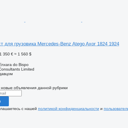
т для грузовика Mercedes-Benz Atego Axor 1824 1924
1 350 €
≈ 1 560 $
Enxara do Bispo
Consultants Limited
одавцом
 новые объявления данной рубрики
я
глашаетесь с нашей
политикой конфиденциальности
и
пользовател