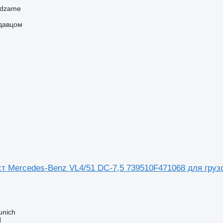
ndzame
одавцом
т Mercedes-Benz VL4/51 DC-7,5 739510F471068 для грузо
unich
H