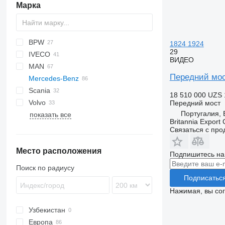
Марка
BPW
BM
1824 1924
29
IVECO
HD
CF
X series
ВИДЕО
MAN
LF
EuroCargo
NQR
Передний мос
Mercedes-Benz
XF
Eurotech
F90
Scania
YA
Eurotrakker
L2000
A-Class
Canter
Cabstar
Kerax
18 510 000 UZS
Volvo
Magirus
TGA
Actros
Magnum
R-series
Передний мост
Португалия, 
показать все
Mago
TGM
Antos
Mascott
FH
Britannia Export 
Stralis
TGS
Arocs
Midlum
FL
Связаться с пр
Trakker
TGX
Atego
Premium
FM
Место расположения
Axor
T-series
FMX
Atego 1824
Подпишитесь на
LK
Terberg
Axor 1824
Поиск по радиусу
S-Class
Подписатьс
SK
Нажимая, вы со
Unimog
Узбекистан
Европа