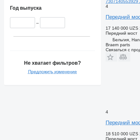
7307140553929 
4
Год выпуска
Передний мос
–
17 140 000 UZS
Передний мост
Бельгия, Ha
Braem parts
Связаться с пр
Не хватает фильтров?
Предложить изменение
4
Передний мос
18 510 000 UZS
Передний мост