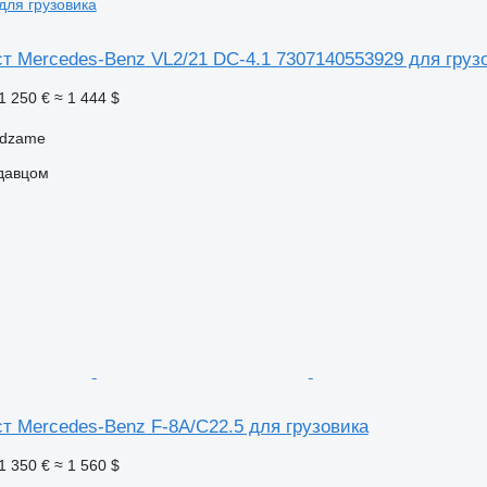
для грузовика
т Mercedes-Benz VL2/21 DC-4.1 7307140553929 для груз
1 250 €
≈ 1 444 $
ndzame
одавцом
т Mercedes-Benz F-8A/C22.5 для грузовика
1 350 €
≈ 1 560 $