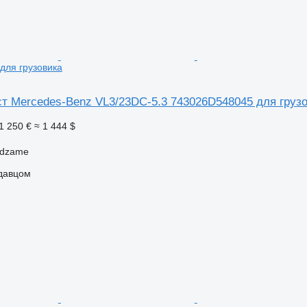
для грузовика
т Mercedes-Benz VL3/23DC-5.3 743026D548045 для груз
1 250 €
≈ 1 444 $
ndzame
одавцом