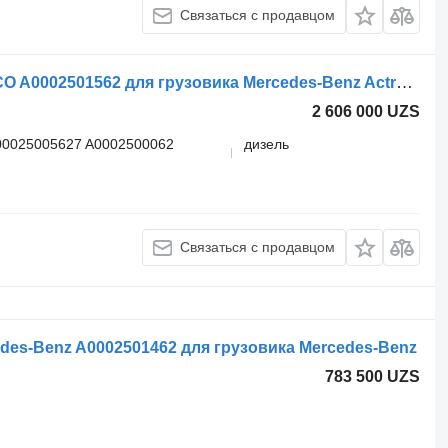
Связаться с продавцом
Рабочий цилиндр сцепления WABCO A0002501562 для грузовика Mercedes-Benz Actros, Axor MP1, MP2, MP3 (1996-2014)
2 606 000 UZS
00025005627 A0002500062
дизель
Связаться с продавцом
des-Benz A0002501462 для грузовика Mercedes-Benz
783 500 UZS