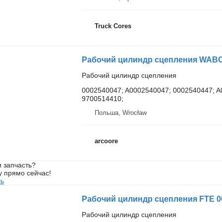
Truck Cores
Рабочий цилиндр сцепления WABCO
Рабочий цилиндр сцепления
0002540047; A0002540047; 0002540447; A
9700514410;
Польша, Wrocław
arcoore
 запчасть?
у прямо сейчас!
ть
Рабочий цилиндр сцепления