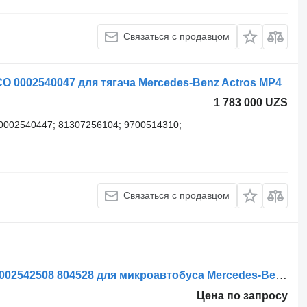
Связаться с продавцом
 0002540047 для тягача Mercedes-Benz Actros MP4
1 783 000 UZS
0002540447; 81307256104; 9700514310;
Связаться с продавцом
Рабочий цилиндр сцепления FTE 0002542508 804528 для микроавтобуса Mercedes-Benz SPRINTER
Цена по запросу