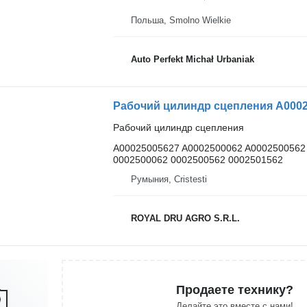
Польша, Smolno Wielkie
Auto Perfekt Michał Urbaniak
Рабочий цилиндр сцепления A0002
Рабочий цилиндр сцепления
A00025005627 A0002500062 A0002500562
0002500062 0002500562 0002501562
Румыния, Cristesti
ROYAL DRU AGRO S.R.L.
Продаете технику?
Делайте это вместе с нами!