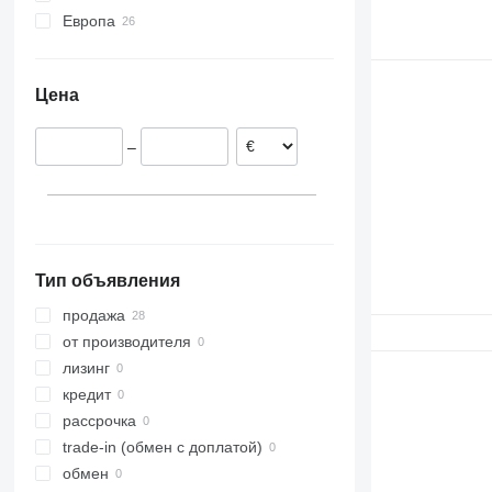
Европа
Польша
Румыния
Цена
Литва
Эстония
–
Испания
Португалия
Нидерланды
Греция
показать все
Тип объявления
продажа
от производителя
лизинг
кредит
рассрочка
trade-in (обмен с доплатой)
обмен