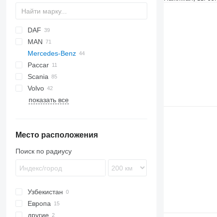
DAF
MAN
CF
Daily
Mercedes-Benz
LF
F90
Paccar
XD
TGA
A-Class
Canter
Atleon
Scania
XF
TGL
Actros
Cabstar
Volvo
XG
TGM
Atego
R-series
показать все
TGS
B-series
TGX
FH
Место расположения
Поиск по радиусу
Узбекистан
Европа
другие
Литва