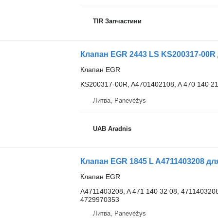
TIR Запчастини
Клапан EGR 2443 LS KS200317-00R
Клапан EGR
KS200317-00R, A4701402108, A 470 140 21
Литва, Panevėžys
UAB Aradnis
Клапан EGR 1845 L A4711403208 д
Клапан EGR
A4711403208, A 471 140 32 08, 4711403208
4729970353
Литва, Panevėžys