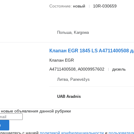
Состояние
новый
10R-030659
Польша, Kargowa
Клапан EGR 1845 LS A4711400508 
Клапан EGR
A4711400508, A0009957602
дизель
Литва, Panevėžys
UAB Aradnis
 новые объявления данной рубрики
я
глашаетесь с нашей
политикой конфиденциальности
и
пользовател