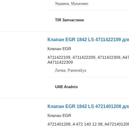
Украина, Мукачево
TIR Запчастини
Клапан EGR 1842 LS 4711422109 д
Клапан EGR
4711422109, 4711422209, 4711422309, A4
A4711422309
Литва, Panevėžys
UAB Aradnis
Клапан EGR 1842 LS 4721401208 д
Клапан EGR
4721401208, A 472 140 12 08, A472140120