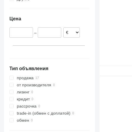
Германия
Украина
Португалия
Цена
Польша
–
Тип объявления
продажа
от производителя
лизинг
кредит
рассрочка
trade-in (обмен с доплатой)
обмен