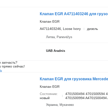
Клапан EGR A4711403246 для груз
Клапан EGR
A4711403246, Loose Ivory
дизель
Литва, Panevėžys
UAB Aradnis
 запчасть?
у прямо сейчас!
ть
Клапан EGR для грузовика Merced
Клапан EGR
Состояние
4701500494 4701500594 
новый
4701500994 A4701500494 
Украина, Мукачево