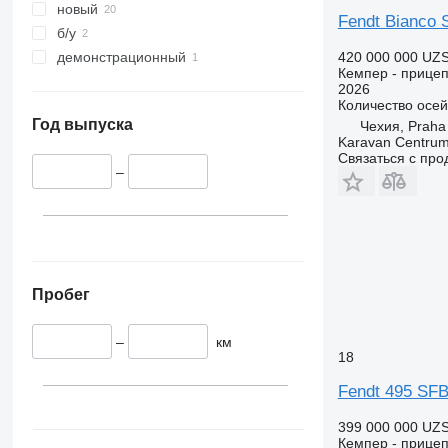
новый
Fendt Bianco 
б/у
420 000 000 UZ
демонстрационный
Кемпер - прицеп
2026
Количество осей
Год выпуска
Чехия, Praha
Karavan Centrum
Связаться с пр
–
Пробег
–
км
18
Fendt 495 SF
399 000 000 UZ
Кемпер - прицеп