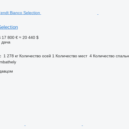
election
S
17 800 €
≈ 20 440 $
 дача
с
1 278 кг
Количество осей
1
Количество мест
4
Количество спаль
mbathely
одавцом