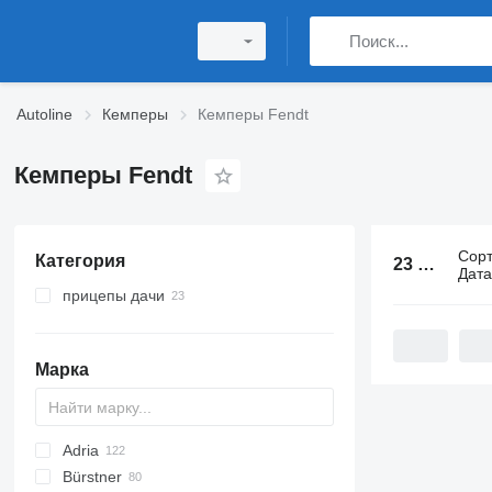
Autoline
Кемперы
Кемперы Fendt
Кемперы Fendt
Сор
Категория
23 объявления:
Дат
прицепы дачи
Марка
Adria
Bürstner
Action