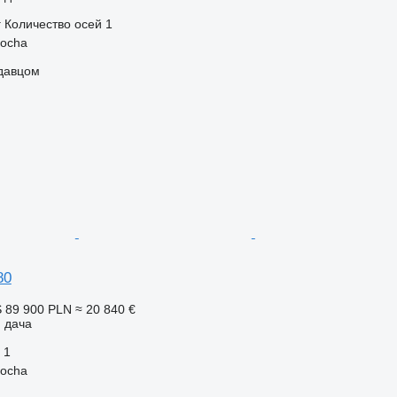
г
Количество осей
1
iocha
одавцом
80
S
89 900 PLN
≈ 20 840 €
 дача
1
iocha