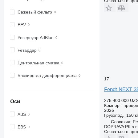
Связаться с пр
Сажевый фильтр
EEV
Резервуар AdBlue
Ретардер
Центральная смазка
Блокировка дифференциала
17
Fendt NEXT 3
275 400 000 UZ
Оси
Кемпер - прицеп
2026
ABS
Грузопод.
150 к
Словакия, Pe
DOPRAVA PK s.r.
EBS
Связаться с пр