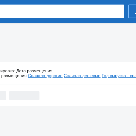
тировка
:
Дата размещения
Кемперы Fendt
а размещения
Сначала дорогие
Сначала дешевые
Год выпуска - с