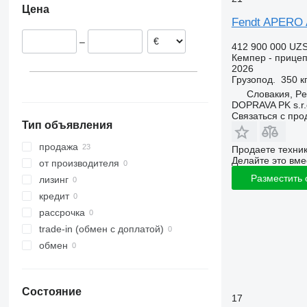
Цена
Словакия
Fendt APERO
Германия
–
Венгрия
412 900 000 UZ
Кемпер - прицеп
2026
Грузопод.
350 к
Словакия, Pe
DOPRAVA PK s.r.
Связаться с пр
Тип объявления
продажа
Продаете техни
Делайте это вме
от производителя
Разместить
лизинг
кредит
рассрочка
trade-in (обмен с доплатой)
обмен
Состояние
17