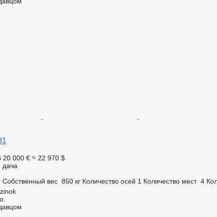
одавцом
81
S
20 000 €
≈ 22 970 $
 дача
г
Собственный вес
850 кг
Количество осей
1
Количество мест
4
Кол
zinok
o.
одавцом