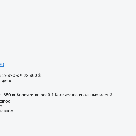
80
S
19 990 €
≈ 22 960 $
 дача
с
850 кг
Количество осей
1
Количество спальных мест
3
zinok
o.
одавцом