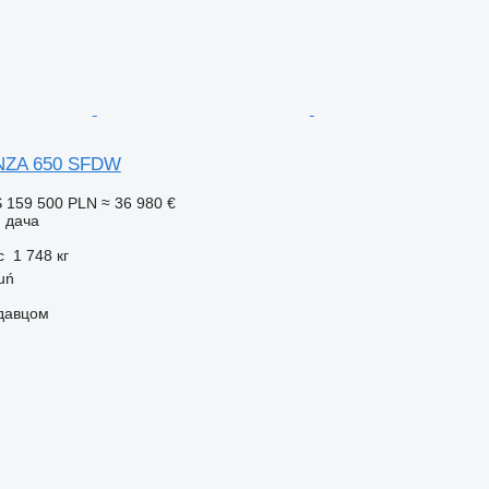
NZA 650 SFDW
S
159 500 PLN
≈ 36 980 €
 дача
с
1 748 кг
uń
одавцом