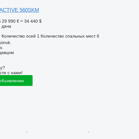
 ACTIVE 560SKM
S
29 990 €
≈ 34 440 $
 дача
г
Количество осей
1
Количество спальных мест
6
zinok
o.
одавцом
ку?
сте с нами!
 объявление