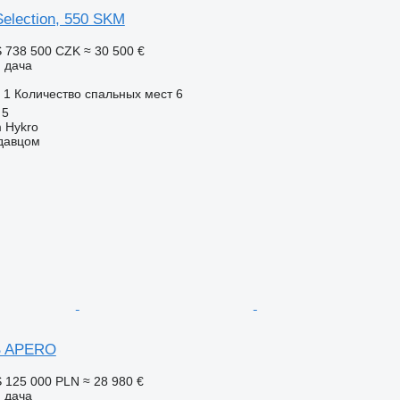
Selection, 550 SKM
S
738 500 CZK
≈ 30 500 €
 дача
1
Количество спальных мест
6
 5
 Hykro
одавцом
B APERO
S
125 000 PLN
≈ 28 980 €
 дача