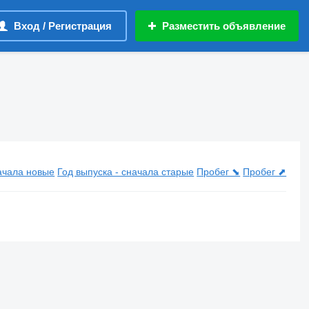
Вход / Регистрация
Разместить объявление
начала новые
Год выпуска - сначала старые
Пробег ⬊
Пробег ⬈