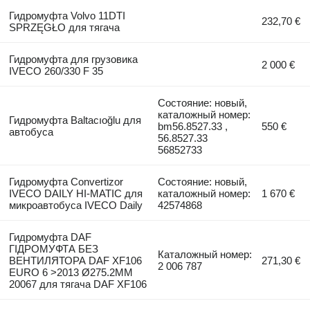
Гидромуфта Volvo 11DTI
232,70 €
SPRZĘGŁO для тягача
Гидромуфта для грузовика
2 000 €
IVECO 260/330 F 35
Состояние: новый,
каталожный номер:
Гидромуфта Baltacıoğlu для
bm56.8527.33 ,
550 €
автобуса
56.8527.33
56852733
Гидромуфта Convertizor
Состояние: новый,
IVECO DAILY HI-MATIC для
каталожный номер:
1 670 €
микроавтобуса IVECO Daily
42574868
Гидромуфта DAF
ГІДРОМУФТА БЕЗ
Каталожный номер:
ВЕНТИЛЯТОРА DAF XF106
271,30 €
2 006 787
EURO 6 >2013 Ø275.2MM
20067 для тягача DAF XF106