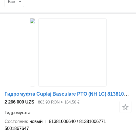
Все
Гидромуфта Cuplaj Basculare PTO (NH 1C) 81381006640 для грузовика
2 266 000 UZS
863,90 RON
≈ 164,50 €
Гидромуфта
Состояние
новый
81381006640 / 81381006771
5001867647