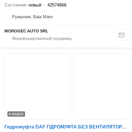
Состояние
новый
42574868
Румыния, Baia Mare
MOROGEC AUTO SRL
ВИДЕО
Гидромуфта DAF ГІДРОМУФТА БЕЗ ВЕНТИЛЯТОРА DAF XF106 EURO 6 >2013 Ø275.2MM 20067 2 006 787 для тягача DAF XF106