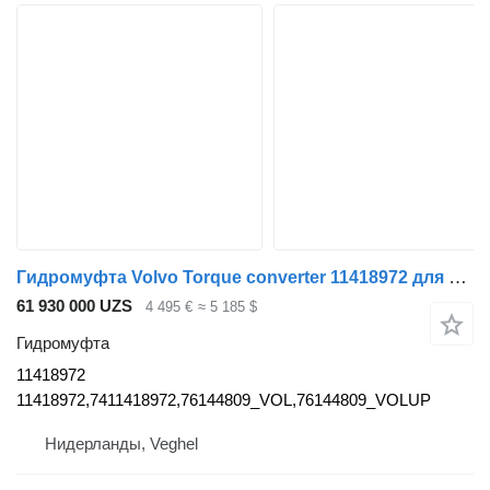
Гидромуфта Volvo Torque converter 11418972 для грузовика Volvo
61 930 000 UZS
4 495 €
≈ 5 185 $
Гидромуфта
11418972
11418972,7411418972,76144809_VOL,76144809_VOLUP
Нидерланды, Veghel