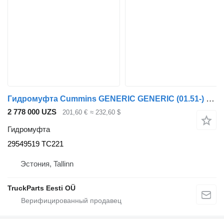
Гидромуфта Cummins GENERIC GENERIC (01.51-) 29549519 TC221 для тягача GENERIC
2 778 000 UZS
201,60 €
≈ 232,60 $
Гидромуфта
29549519 TC221
Эстония, Tallinn
TruckParts Eesti OÜ