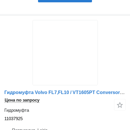
Гидромуфта Volvo FL7,FL10 / VT1605PT Conversor de Torque FL7 11037925 для грузовика Volvo FL7,FL10
Цена по запросу
Гидромуфта
11037925