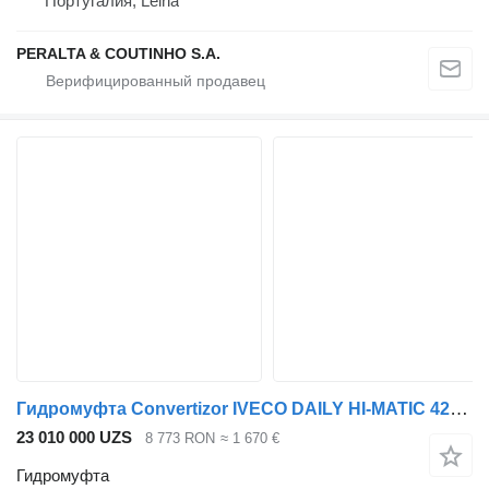
Португалия, Leiria
PERALTA & COUTINHO S.A.
Гидромуфта Convertizor IVECO DAILY HI-MATIC 42574868 для микроавтобуса IVECO Daily
23 010 000 UZS
8 773 RON
≈ 1 670 €
Гидромуфта