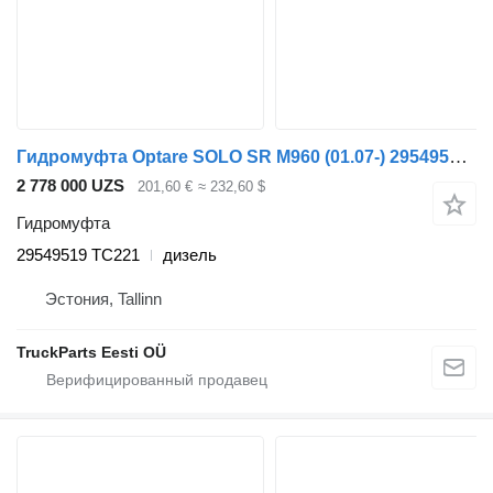
Гидромуфта Optare SOLO SR M960 (01.07-) 29549519 TC221 для автобуса Optare Solo Sr, Tempo, Versa, Olymus, Toro (2004-)
2 778 000 UZS
201,60 €
≈ 232,60 $
Гидромуфта
29549519 TC221
дизель
Эстония, Tallinn
TruckParts Eesti OÜ