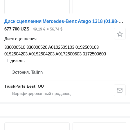
Диск сцепления Mercedes-Benz Atego 1318 (01.98-12.04) 336000510 для тягача Mercedes-Benz Atego, Atego 2, Atego 3 (1996-)
677 700 UZS
49,19 €
≈ 56,74 $
Диск сцепления
336000510 336000520 A0192509103 0192509103
0192504203 A0192504203 A0172500603 0172500603
дизель
Эстония, Tallinn
TruckParts Eesti OÜ