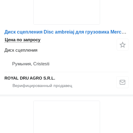
Диск сцепления Disc ambreiaj для грузовика Mercedes-Benz A0242507203 A0242507303 A0272502001 A0272502101 0242507203 0242507303 0272502001 0272502101 12″
Цена по запросу
Диск сцепления
Румыния, Cristesti
ROYAL DRU AGRO S.R.L.