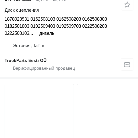
Диск сцепления
1878023931 0162508103 0162508203 0162508303
0182501803 0192509403 0192509703 0222508203
0222508103...
дизель
Эстония, Tallinn
TruckParts Eesti OÜ