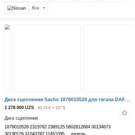
Все
Диск сцепления Sachs 1878010528 для тягача DAF XF106 (2014-)
1 278 000 UZS
92,74 €
≈ 107 $
Диск сцепления
1878010528 2319782 2389125 5802812684 30134673
30190126 31043782 11451095
дизель