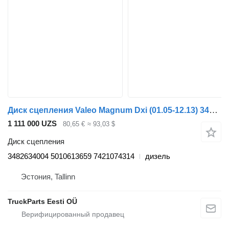
Диск сцепления Valeo Magnum Dxi (01.05-12.13) 3482634004 для тягача Renault Magnum (1990-2014)
1 111 000 UZS
80,65 €
≈ 93,03 $
Диск сцепления
3482634004 5010613659 7421074314
дизель
Эстония, Tallinn
TruckParts Eesti OÜ