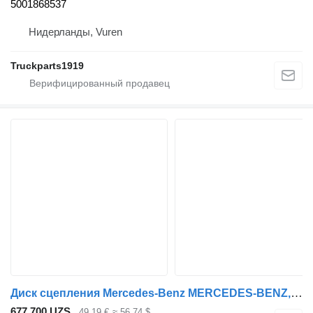
5001868537
Нидерланды, Vuren
Truckparts1919
Диск сцепления Mercedes-Benz MERCEDES-BENZ, SACHS Atego 1523 (01.98-12.04) 1878023931 для тягача Mercedes-Benz Atego, Atego 2, Atego 3 (1996-)
677 700 UZS
49,19 €
≈ 56,74 $