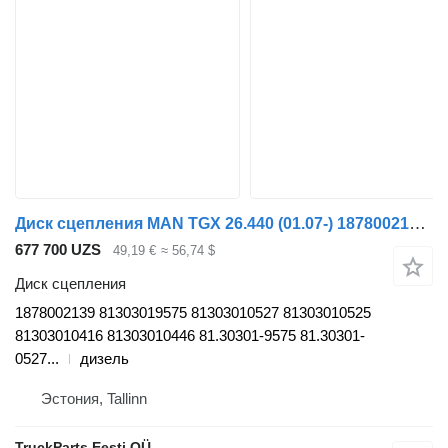
Диск сцепления MAN TGX 26.440 (01.07-) 1878002139 для тягача MAN TGL, TGM, TGS, TGX (2005-2021)
677 700 UZS
49,19 €
≈ 56,74 $
Диск сцепления
1878002139 81303019575 81303010527 81303010525
81303010416 81303010446 81.30301-9575 81.30301-
0527...
дизель
Эстония, Tallinn
TruckParts Eesti OÜ