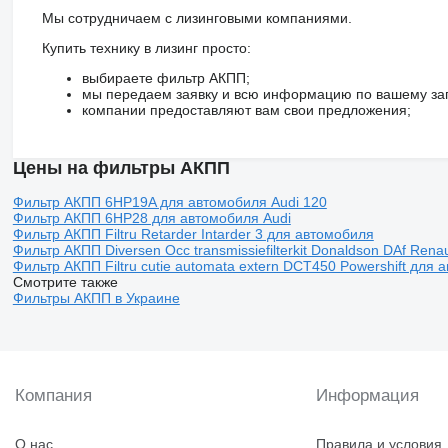
Мы сотрудничаем с лизинговыми компаниями.
Купить технику в лизинг просто:
выбираете фильтр АКПП;
мы передаем заявку и всю информацию по вашему за
компании предоставляют вам свои предложения;
Цены на фильтры АКПП
Фильтр АКПП 6HP19A для автомобиля Audi 120
Фильтр АКПП 6HP28 для автомобиля Audi
Фильтр АКПП Filtru Retarder Intarder 3 для автомобиля
Фильтр АКПП Diversen Occ transmissiefilterkit Donaldson DAf Renau
Фильтр АКПП Filtru cutie automata extern DCT450 Powershift для а
Смотрите также
Фильтры АКПП в Украине
Компания
Информация
О нас
Правила и условия