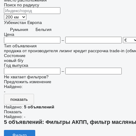
Место расположения
Поиск по радиусу
Узбекистан
Европа
Румыния
Бельгия
Цена
–
Тип объявления
продажа
от производителя
лизинг
кредит
рассрочка
trade-in (об
Состояние
новый
б/у
Год выпуска
–
Не хватает фильтров?
Предложить изменение
Найдено:
-
показать
Найдено:
5 объявлений
Показать
Найдено:
-
5 объявлений:
Фильтры АКПП, фильтр масляный
Фильтр