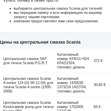
Купить технику в лизинг просто:
выбираете центральная смазка Scania для тягачей;
мы передаем заявку и всю информацию по вашему
запросу нашим партнерам;
компании предоставляют вам свои предложения;
Цены на центральная смазка Scania
Каталожный
Центральная смазка SKF
номер: KFAS1+924
372 €
для тягача Scania P,G,R,T
KFAS1924,
топливо: дизель
Центральная смазка Scania
Каталожный
4-series 124 (01.95-12.04) для
номер: 1433035
30,65 €
тягача Scania 4-series (1995-
1373216 1422704,
2006)
топливо: дизель
Центральная смазка Scania
Каталожный
Keskmäärde pump для тягача
номер: 1752505
65 €
Scania P94
1374149