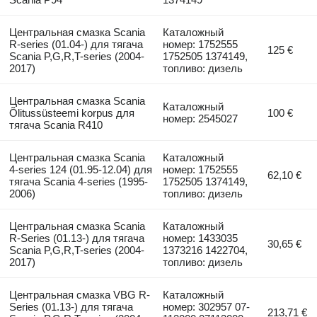
Центральная смазка Scania
Каталожный
R-series (01.04-) для тягача
номер: 1752555
125 €
Scania P,G,R,T-series (2004-
1752505 1374149,
2017)
топливо: дизель
Центральная смазка Scania
Каталожный
Õlitussüsteemi korpus для
100 €
номер: 2545027
тягача Scania R410
Центральная смазка Scania
Каталожный
4-series 124 (01.95-12.04) для
номер: 1752555
62,10 €
тягача Scania 4-series (1995-
1752505 1374149,
2006)
топливо: дизель
Центральная смазка Scania
Каталожный
R-Series (01.13-) для тягача
номер: 1433035
30,65 €
Scania P,G,R,T-series (2004-
1373216 1422704,
2017)
топливо: дизель
Центральная смазка VBG R-
Каталожный
Series (01.13-) для тягача
номер: 302957 07-
213,71 €