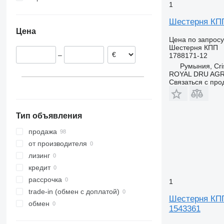
1
Эстония
Шестерня КПП 
Румыния
Цена
Нидерланды
Цена по запросу
Бельгия
Шестерня КПП
–
1788171-12
Дания
Румыния, Cris
Польша
ROYAL DRU AGR
Связаться с пр
Тип объявления
продажа
от производителя
лизинг
кредит
рассрочка
1
trade-in (обмен с доплатой)
Шестерня КПП 
обмен
1543361