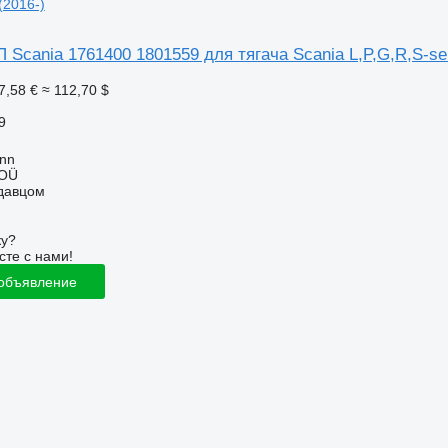
(2016-)
Scania 1761400 1801559 для тягача Scania L,P,G,R,S-ser
7,58 €
≈ 112,70 $
9
inn
 OÜ
одавцом
ку?
сте с нами!
 объявление