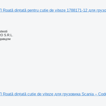
Roată dințată pentru cutie de viteze 1788171-12 для груз
testi
O S.R.L.
одавцом
Roată dințată cutie de viteze для грузовика Scania – Cod