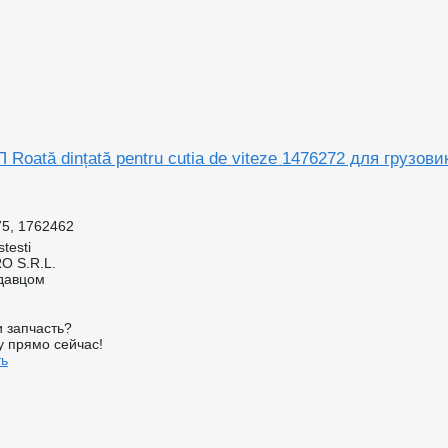
Roată dințată pentru cutia de viteze 1476272 для грузов
75, 1762462
testi
O S.R.L.
одавцом
 запчасть?
у прямо сейчас!
ть