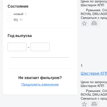
Цена по запросу
Шестерня КПП
Состояние
Румыния, Cris
ROYAL DRU AGR
новый
Связаться с пр
б/у
Год выпуска
–
1
Шестерня КПП 
Не хватает фильтров?
Цена по запросу
Предложить изменение
Шестерня КПП
Румыния, Cris
ROYAL DRU AGR
Связаться с пр