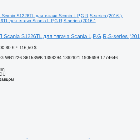
TL для тягача Scania L,P,G,R,S-series (2016-)
Scania S1226TL для тягача Scania L,P,G,R,S-series (201
00,80 €
≈ 116,50 $
G WB1226 S6153WK 1398294 1362621 1905699 1774646
inn
 OÜ
одавцом