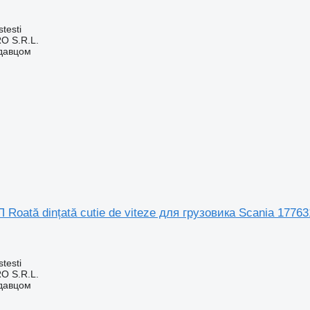
testi
O S.R.L.
одавцом
Roată dințată cutie de viteze для грузовика Scania 17763
testi
O S.R.L.
одавцом