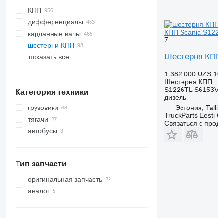
КПП
дифференциалы
КПП Scania S1226
карданные валы
7
шестерни КПП
Шестерня КПП 
показать все
1 382 000 UZS
1
Шестерня КПП
S1226TL S6153V
Категория техники
дизель
грузовики
Эстония, Tall
TruckParts Eesti
тягачи
Связаться с пр
автобусы
Тип запчасти
оригинальная запчасть
аналог