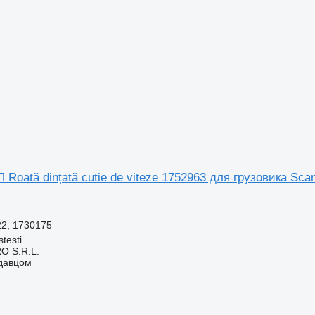
Roată dințată cutie de viteze 1752963 для грузовика Sca
22, 1730175
testi
O S.R.L.
одавцом