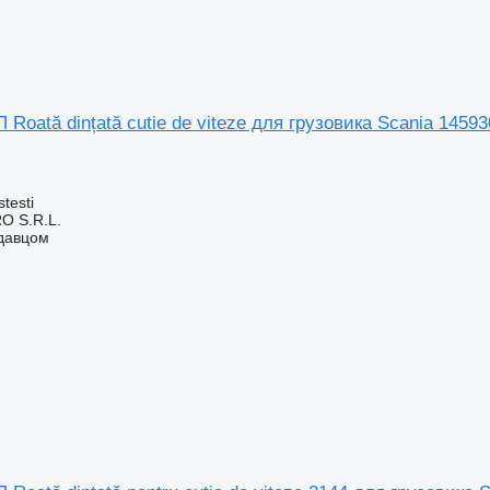
Roată dințată cutie de viteze для грузовика Scania 1459
testi
O S.R.L.
одавцом