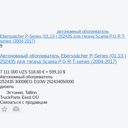
автономный обогреватель
Eberspächer P-Series (01.13-) 252435 для тягача Scania P,G,R,T-
series (2004-2017)
9
Автономный обогреватель Eberspächer P-Series (01.13-)
252435 для тягача Scania P,G,R,T-series (2004-2017)
7 111 000 UZS
518,60 €
≈ 599,10 $
Автономный обогреватель
252435 30008EG D10W 252434050000
дизель
Эстония, Tallinn
TruckParts Eesti OÜ
Связаться с продавцом