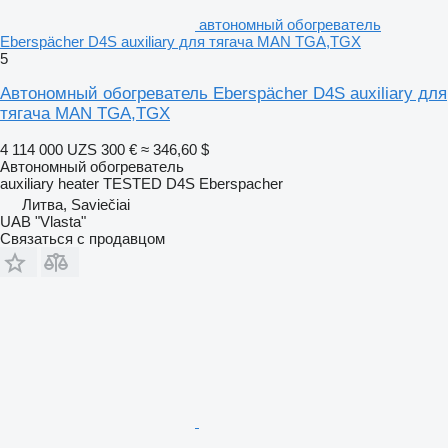
автономный обогреватель
Eberspächer D4S auxiliary для тягача MAN TGA,TGX
5
Автономный обогреватель Eberspächer D4S auxiliary для
тягача MAN TGA,TGX
4 114 000 UZS
300 €
≈ 346,60 $
Автономный обогреватель
auxiliary heater TESTED D4S Eberspacher
Литва, Saviečiai
UAB "Vlasta"
Связаться с продавцом