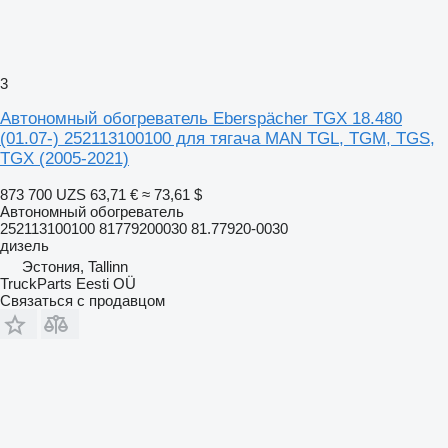
3
Автономный обогреватель Eberspächer TGX 18.480
(01.07-) 252113100100 для тягача MAN TGL, TGM, TGS,
TGX (2005-2021)
873 700 UZS
63,71 €
≈ 73,61 $
Автономный обогреватель
252113100100 81779200030 81.77920-0030
дизель
Эстония, Tallinn
TruckParts Eesti OÜ
Связаться с продавцом