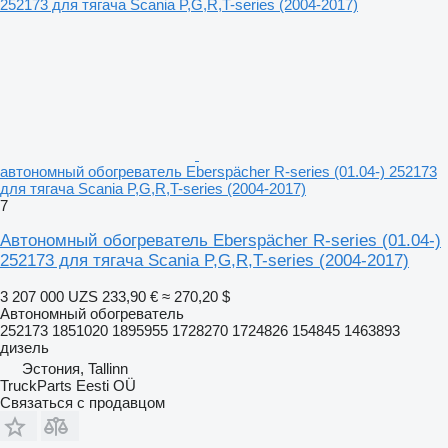
автономный обогреватель Eberspächer R-series (01.04-) 252173
для тягача Scania P,G,R,T-series (2004-2017)
7
Автономный обогреватель Eberspächer R-series (01.04-)
252173 для тягача Scania P,G,R,T-series (2004-2017)
3 207 000 UZS
233,90 €
≈ 270,20 $
Автономный обогреватель
252173 1851020 1895955 1728270 1724826 154845 1463893
дизель
Эстония, Tallinn
TruckParts Eesti OÜ
Связаться с продавцом