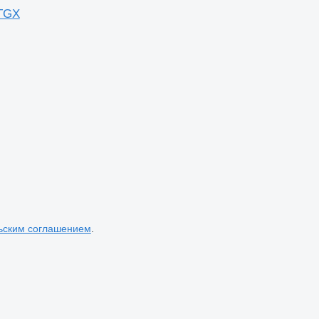
 TGX
ьским соглашением
.