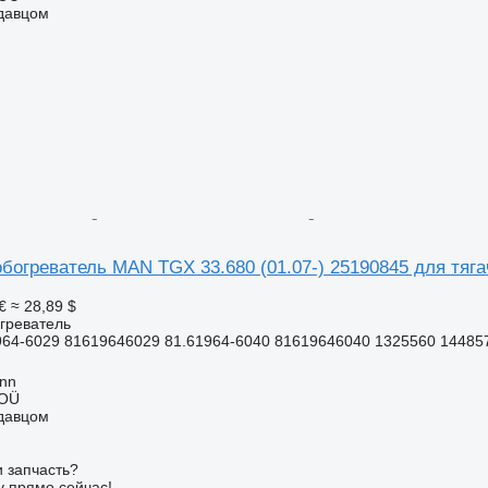
одавцом
богреватель MAN TGX 33.680 (01.07-) 25190845 для тяг
€
≈ 28,89 $
греватель
964-6029 81619646029 81.61964-6040 81619646040 1325560 14485
inn
 OÜ
одавцом
 запчасть?
у прямо сейчас!