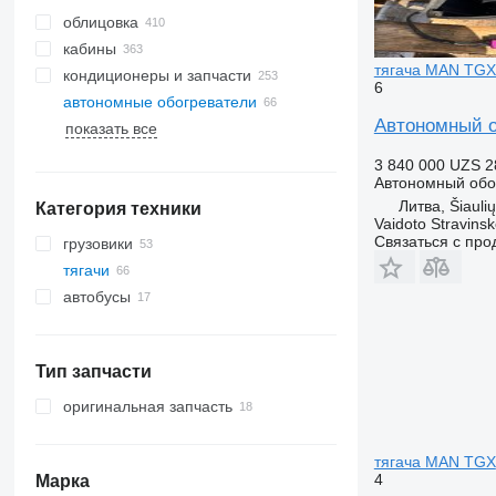
облицовка
кабины
тягача MAN TGX
кондиционеры и запчасти
6
автономные обогреватели
шланги кондиционера
Автономный о
показать все
радиаторы кондиционера
боковые стекла
компрессоры кондиционера
лобовые стекла
3 840 000 UZS
2
автокондиционеры
панорамные крыши
Автономный обо
Литва, Šiaulių
Категория техники
фильтры-осушители
Vaidoto Stravins
кондиционера
Связаться с пр
грузовики
другие запчасти кондиционера
тягачи
автобусы
Тип запчасти
оригинальная запчасть
тягача MAN TGX
4
Марка