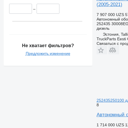
(2005-2021)
–
7 907 000 UZS
5
Автономный обо
252435 30008E
дизель
Эстония, Tall
TruckParts Eesti
Связаться с пр
Не хватает фильтров?
Предложить изменение
252435250100 д
8
Автономный о
1 714 000 UZS
1