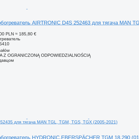
богреватель AIRTRONIC D4S 252463 для тягача MAN T
00 PLN
≈ 185,80 €
греватель
6410
hałów
KA Z OGRANICZONĄ ODPOWIEDZIALNOŚCIĄ
одавцом
 252435 для тягача MAN TGL, TGM, TGS, TGX (2005-2021)
богреватель HYDRONIC,EBERSPÄCHER TGM 18.290 (01.0