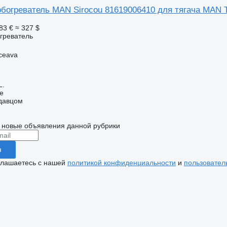
богреватель MAN Sirocou 81619006410 для тягача MAN
83 €
≈ 327 $
греватель
ceava
L.
ne
одавцом
 новые объявления данной рубрики
я
глашаетесь с нашей
политикой конфиденциальности
и
пользовател