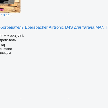
 18.440
богреватель Eberspächer Airtronic D4S для тягача MAN 
80 €
≈ 323,50 $
греватель
 raj.
ko įmonė
одавцом