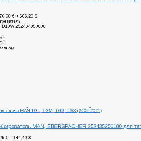
76,60 €
≈ 666,20 $
греватель
G D10W 252434050000
inn
 OÜ
одавцом
ля тягача MAN TGL, TGM, TGS, TGX (2005-2021)
богреватель MAN, EBERSPACHER 252435250100 для тяг
25 €
≈ 144,40 $