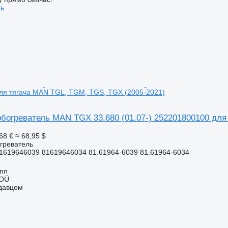
ть
ля тягача MAN TGL, TGM, TGS, TGX (2005-2021)
богреватель MAN TGX 33.680 (01.07-) 252201800100 для
68 €
≈ 68,95 $
греватель
1619646039 81619646034 81.61964-6039 81.61964-6034
inn
 OÜ
одавцом