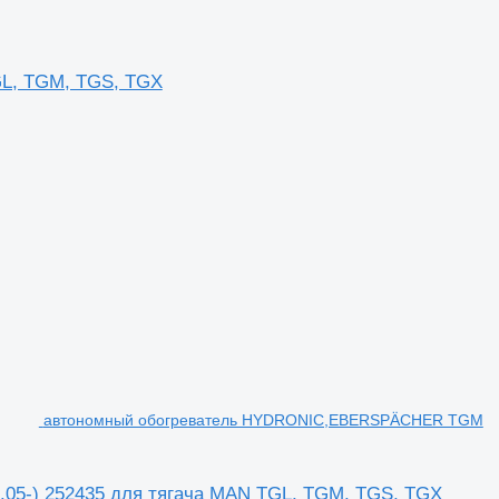
GL, TGM, TGS, TGX
автономный обогреватель HYDRONIC,EBERSPÄCHER TGM
5-) 252435 для тягача MAN TGL, TGM, TGS, TGX