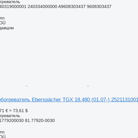
греватель
40319000001 240334000000 A9608303437 9608303437
inn
 OÜ
одавцом
богреватель Eberspächer TGX 18.480 (01.07-) 252113100
71 €
≈ 73,61 $
греватель
1779200030 81.77920-0030
inn
 OÜ