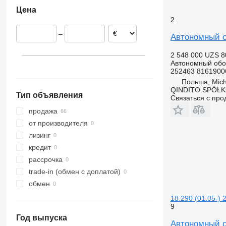
Румыния
Цена
Польша
2
–
Автономный о
2 548 000 UZS
8
Автономный обо
252463 8161900
Польша, Mic
QINDITO SPÓŁ
Тип объявления
Связаться с пр
продажа
от производителя
лизинг
кредит
рассрочка
trade-in (обмен с доплатой)
обмен
18.290 (01.05-)
9
Год выпуска
Автономный о