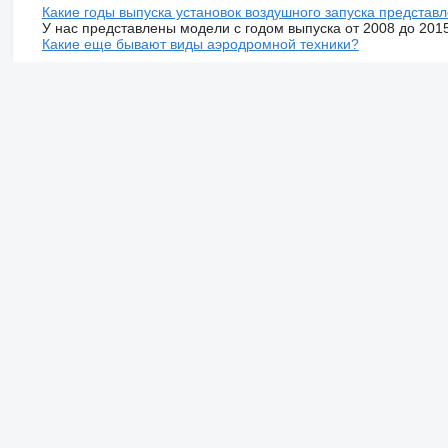
Какие годы выпуска установок воздушного запуска представ
У нас представлены модели с годом выпуска от 2008 до 201
Какие еще бывают виды аэродромной техники?
багажные тягачи [31]
аэродромные пожарные автомобили [29]
аэродромные тягачи [15]
аэродромные уборочные машины [8]
ленточные погрузчики [8]
Как купить установки воздушного запуска в лизинг?
Мы сотрудничаем с лизинговыми компаниями.
Купить технику в лизинг просто:
выбираете установка воздушного запуска;
мы передаем заявку и всю информацию по вашему за
компании предоставляют вам свои предложения;
Смотрите также
Установки воздушного запуска в Украине