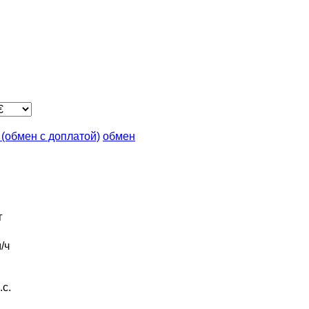
n (обмен с доплатой)
обмен
г
/ч
.с.