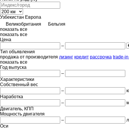
Узбекистан
Европа
Великобритания
Бельгия
показать все
показать все
Цена
–
Тип объявления
продажа
от производителя
лизинг
кредит
рассрочка
trade-i
показать все
Год выпуска
–
Характеристики
Собственный вес
–
к
Наработка
–
м
Двигатель, КПП
Мощность двигателя
–
л
Оси