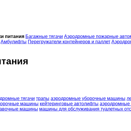
и питания
Багажные тягачи
Аэродромные пожарные авто
Амбулифты
Перегружатели контейнеров и паллет
Аэродро
итания
дромные тягачи
трапы
аэродромные уборочные машины
л
борочные машины
кейтеринговые автолифты
аэродромные 
равочные машины
машины для обслуживания туалетных от