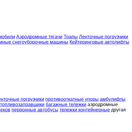
мобили
Аэродромные тягачи
Трапы
Ленточные погрузчики
мные снегоуборочные машины
Кейтеринговые автолифты
енточные погрузчики
противооткатные упоры
амбулифты
топливозаправщики
багажные тележки
аэродромные
секов
перронные автобусы
тележки контейнерные
другая