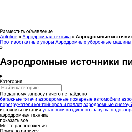
Разместить объявление
Autoline
»
Аэродромная техника
»
Аэродромные источник
Противооткатные упоры
Аэродромные уборочные машины
»
Аэродромные источники п
Категория
По данному запросу ничего не найдено
багажные тягачи
аэродромные пожарные автомобили
аэро
перегружатели контейнеров и паллет
аэродромные снегоу
источники питания
установки воздушного запуска
водозап
аэродромная техника
показать все
Место расположения
Поиск по радиусу