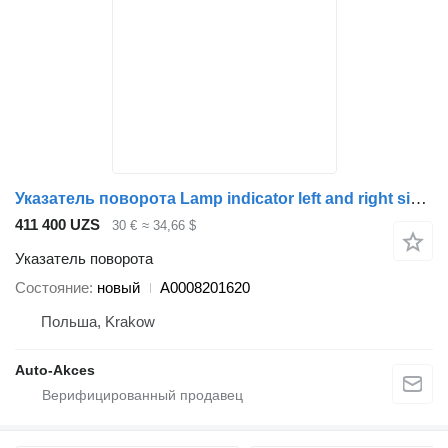
Указатель поворота Lamp indicator left and right side A0008201620 для автобуса Setra 511 515 516 517 519
411 400 UZS
30 €
≈ 34,66 $
Указатель поворота
Состояние
новый
A0008201620
Польша, Krakow
Auto-Akces