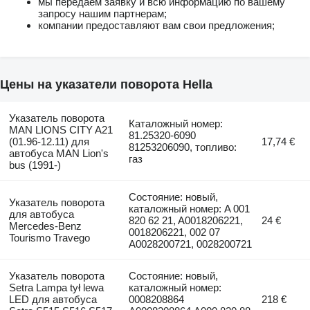
мы передаем заявку и всю информацию по вашему
запросу нашим партнерам;
компании предоставляют вам свои предложения;
Цены на указатели поворота Hella
Указатель поворота
Каталожный номер:
MAN LIONS CITY A21
81.25320-6090
(01.96-12.11) для
17,74 €
81253206090, топливо:
автобуса MAN Lion's
газ
bus (1991-)
Состояние: новый,
Указатель поворота
каталожный номер: A 001
для автобуса
820 62 21, A0018206221,
24 €
Mercedes-Benz
0018206221, 002 07
Tourismo Travego
A0028200721, 0028200721
Указатель поворота
Состояние: новый,
Setra Lampa tył lewa
каталожный номер:
LED для автобуса
0008208864
218 €