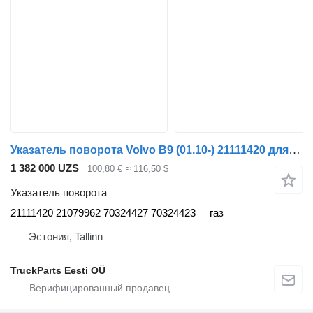
Указатель поворота Volvo B9 (01.10-) 21111420 для автобуса Volvo B7, B8, B9, B12 bus (2005-)
1 382 000 UZS
100,80 €
≈ 116,50 $
Указатель поворота
21111420 21079962 70324427 70324423
газ
Эстония, Tallinn
TruckParts Eesti OÜ