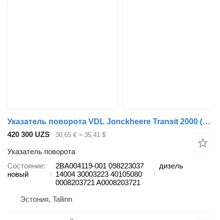
Указатель поворота VDL Jonckheere Transit 2000 (01.05-12.13) 2BA004119-001 для автобуса VDL Jonckheere Transit 2000 (2005-2013)
420 300 UZS
30,65 €
≈ 35,41 $
Указатель поворота
Состояние
2BA004119-001 098223037
дизель
новый
14004 30003223 40105080
0008203721 A0008203721
Эстония, Tallinn