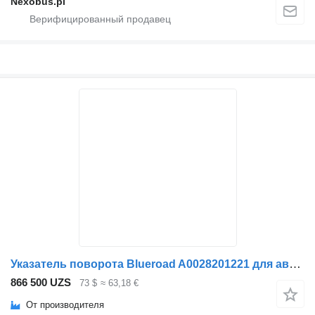
Nexobus.pl
Указатель поворота Blueroad A0028201221 для автобуса Setra 516 HDH
866 500 UZS
73 $
≈ 63,18 €
От производителя