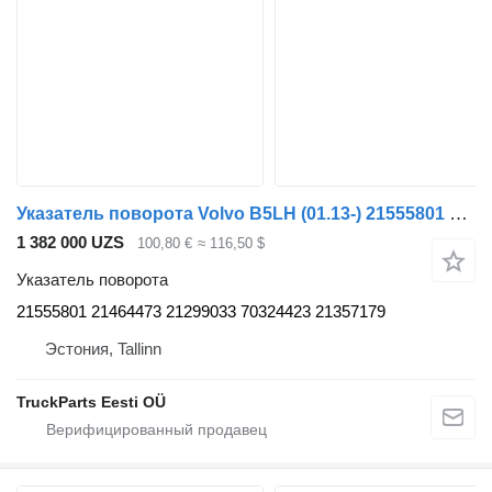
Указатель поворота Volvo B5LH (01.13-) 21555801 для автобуса Volvo B5LH, B0E (2008-)
1 382 000 UZS
100,80 €
≈ 116,50 $
Указатель поворота
21555801 21464473 21299033 70324423 21357179
Эстония, Tallinn
TruckParts Eesti OÜ