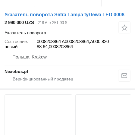
Указатель поворота Setra Lampa tył lewa LED 0008208864 для автобуса Setra S515 S516 S517 S519
2 990 000 UZS
218 €
≈ 251,90 $
Указатель поворота
Состояние
0008208864 A0008208864,A000 820
новый
88 64,0008208864
Польша, Krakow
Nexobus.pl