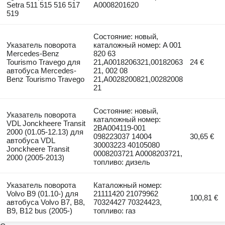
Setra 511 515 516 517
A0008201620
519
Состояние: новый,
Указатель поворота
каталожный номер: A 001
Mercedes-Benz
820 63
Tourismo Travego для
21,A0018206321,00182063
24 €
автобуса Mercedes-
21, 002 08
Benz Tourismo Travego
21,A0028200821,00282008
21
Состояние: новый,
Указатель поворота
каталожный номер:
VDL Jonckheere Transit
2BA004119-001
2000 (01.05-12.13) для
098223037 14004
30,65 €
автобуса VDL
30003223 40105080
Jonckheere Transit
0008203721 A0008203721,
2000 (2005-2013)
топливо: дизель
Указатель поворота
Каталожный номер:
Volvo B9 (01.10-) для
21111420 21079962
100,81 €
автобуса Volvo B7, B8,
70324427 70324423,
B9, B12 bus (2005-)
топливо: газ