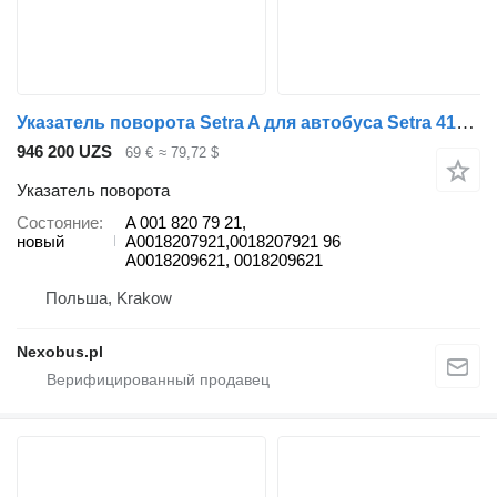
Указатель поворота Setra A для автобуса Setra 415 416 417 UL GTHD
946 200 UZS
69 €
≈ 79,72 $
Указатель поворота
Состояние
A 001 820 79 21,
новый
A0018207921,0018207921 96
A0018209621, 0018209621
Польша, Krakow
Nexobus.pl