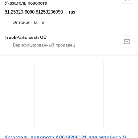
Указатель поворота
81.25320-6090 81253206090
газ
Эстония, Tallinn
TruckParts Eesti OÜ
Указатель поворота A0018206121 для автобуса Mercedes-Benz CITARO