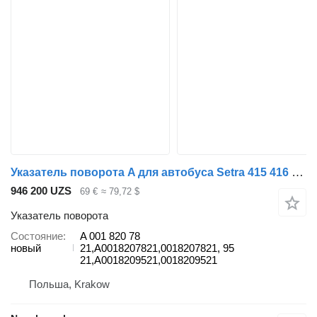
Указатель поворота A для автобуса Setra 415 416 417 UL GTHD
946 200 UZS
69 €
≈ 79,72 $
Указатель поворота
Состояние
A 001 820 78
новый
21,A0018207821,0018207821, 95
21,A0018209521,0018209521
Польша, Krakow