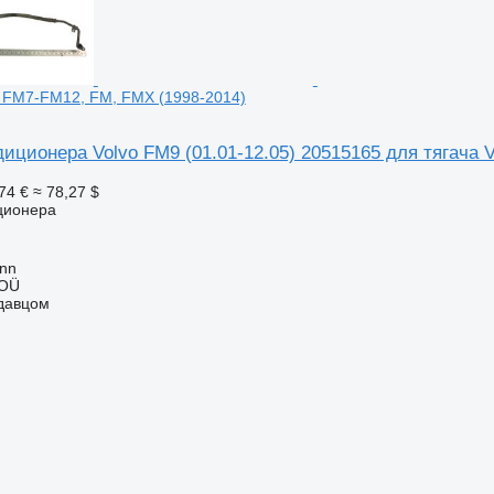
o FM7-FM12, FM, FMX (1998-2014)
иционера Volvo FM9 (01.01-12.05) 20515165 для тягача 
74 €
≈ 78,27 $
ционера
inn
 OÜ
одавцом