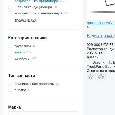
радиаторы кондиционера
шланги кондиционера
компрессоры кондиционера
показать все
для тягача Volv
4
Радиатор конд
Категория техники
929 000 UZS
67,
грузовики
Радиатор конди
тягачи
20515165
дизель
автобусы
Эстония, Tall
TruckParts Eesti
Связаться с пр
Тип запчасти
оригинальная запчасть
аналог
Марка