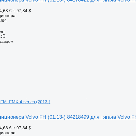
4,68 €
≈ 97,84 $
ционера
894
inn
 OÜ
одавцом
 FM, FMX-4 series (2013-)
иционера Volvo FH (01.13-) 84218499 для тягача Volvo FH
4,68 €
≈ 97,84 $
ционера