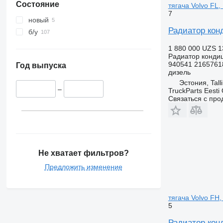
Состояние
тягача Volvo FL,
7
новый
Радиатор конд
б/у
1 880 000 UZS
1
Радиатор конди
940541 2165761
Год выпуска
дизель
Эстония, Tall
–
TruckParts Eesti
Связаться с пр
Не хватает фильтров?
Предложить изменение
тягача Volvo FH,
5
Радиатор конд