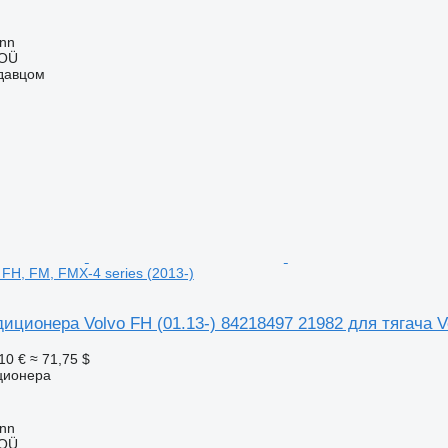
inn
 OÜ
одавцом
 FH, FM, FMX-4 series (2013-)
иционера Volvo FH (01.13-) 84218497 21982 для тягача Vo
10 €
≈ 71,75 $
ционера
inn
 OÜ