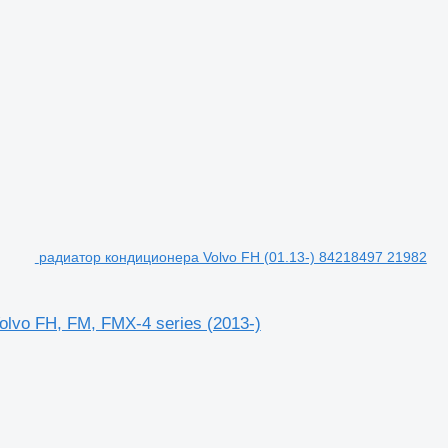
радиатор кондиционера Volvo FH (01.13-) 84218497 21982
lvo FH, FM, FMX-4 series (2013-)