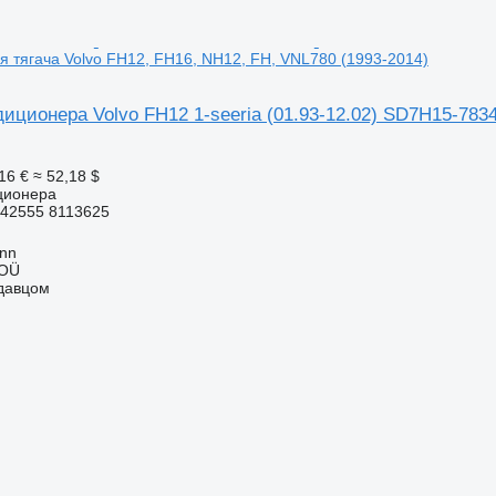
 тягача Volvo FH12, FH16, NH12, FH, VNL780 (1993-2014)
иционера Volvo FH12 1-seeria (01.93-12.02) SD7H15-783
16 €
≈ 52,18 $
ционера
42555 8113625
inn
 OÜ
одавцом