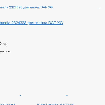
imedia 2324328 для тягача DAF XG
 raj.
одавцом