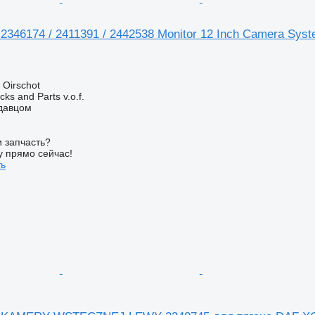
346174 / 2411391 / 2442538 Monitor 12 Inch Camera Sys
Oirschot
ks and Parts v.o.f.
одавцом
 запчасть?
у прямо сейчас!
ть