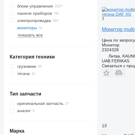
блоки управления
панели приборов
тягача DAF XG
7
электропроводка
мониторы
Монитор mult
показать все
Цена по запросу
Монитор
2324328
Литва, KAUNO
Категория техники
UAB FERIKAS
Связаться с пр
грузовики
тягачи
Тип запчасти
оригинальная запчасть
аналог
13
Марка