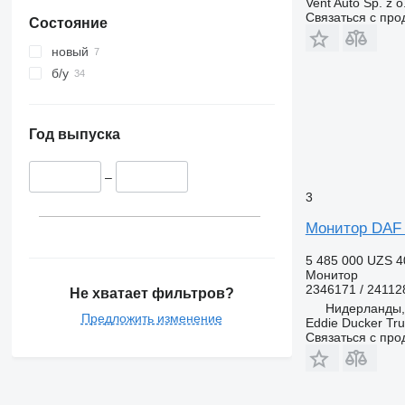
Vent Auto Sp. z o
Связаться с пр
Состояние
новый
б/у
Год выпуска
–
3
Монитор DAF 2
5 485 000 UZS
4
Монитор
2346171 / 24112
Не хватает фильтров?
Нидерланды, 
Предложить изменение
Eddie Ducker Truc
Связаться с пр