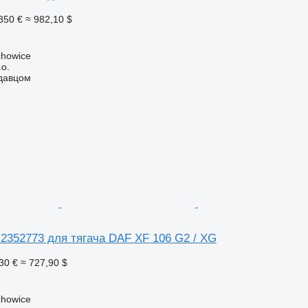
850 €
≈ 982,10 $
chowice
.o.
одавцом
2352773 для тягача DAF XF 106 G2 / XG
30 €
≈ 727,90 $
chowice