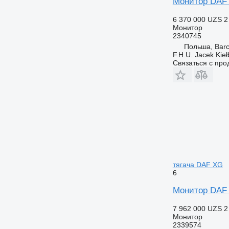
Монитор DAF
6 370 000 UZS
2
Монитор
2340745
Польша, Barc
F.H.U. Jacek Kie
Связаться с пр
тягача DAF XG
6
Монитор DAF
7 962 000 UZS
2
Монитор
2339574