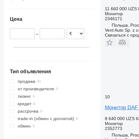
Нидерланды
11 660 000 UZS
Литва
Монитор
2346171
Цена
Польша
Польша, Pro
Эстония
Vent Auto Sp. z o
–
Связаться с пр
Бельгия
Тип объявления
продажа
от производителя
лизинг
10
кредит
Монитор DAF 
рассрочка
8 640 000 UZS
6
trade-in (обмен с доплатой)
Монитор
обмен
2352773
Польша, Pro