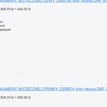
 KAMERY WSTECZNEJ LEWY 2340745 для тягача DAF X
 000 PLN
≈ 464,50 €
in
łboń
одавцом
 KAMERY WSTECZNEJ PRAWY 2339574 для тягача DAF 
 500 PLN
≈ 580,60 €