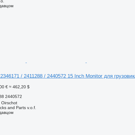
.o.
одавцом
346171 / 2411288 / 2440572 15 Inch Monitor для грузови
00 €
≈ 462,20 $
88 2440572
Oirschot
ks and Parts v.o.f.
одавцом