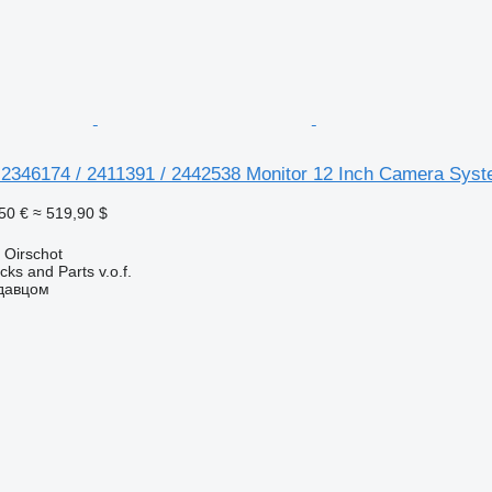
346174 / 2411391 / 2442538 Monitor 12 Inch Camera Sys
50 €
≈ 519,90 $
Oirschot
ks and Parts v.o.f.
одавцом