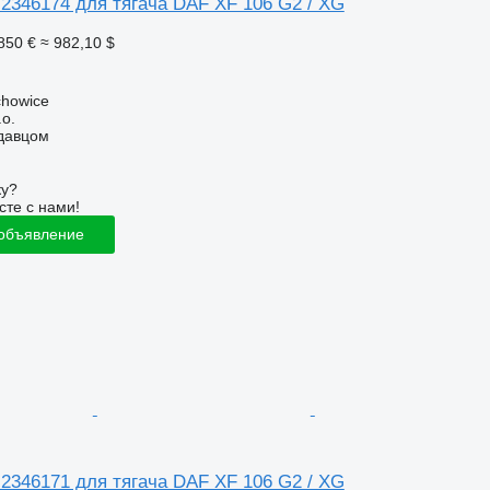
2346174 для тягача DAF XF 106 G2 / XG
850 €
≈ 982,10 $
chowice
.o.
одавцом
ку?
сте с нами!
 объявление
2346171 для тягача DAF XF 106 G2 / XG