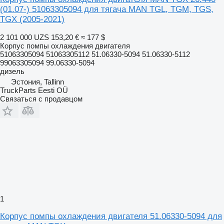
(01.07-) 51063305094 для тягача MAN TGL, TGM, TGS,
TGX (2005-2021)
2 101 000 UZS
153,20 €
≈ 177 $
Корпус помпы охлаждения двигателя
51063305094 51063305112 51.06330-5094 51.06330-5112
99063305094 99.06330-5094
дизель
Эстония, Tallinn
TruckParts Eesti OÜ
Связаться с продавцом
1
Корпус помпы охлаждения двигателя 51.06330-5094 для