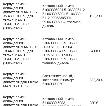
Корпус помпы
Каталожный номер:
охлаждения
51063305094 51063305112
двигателя MAN TGS
51.06330-5094 51.06330-
35.480 (01.07-) для
153,23 €
5112 99063305094
тягача MAN TGL,
99.06330-5094, топливо:
TGM, TGS, TGX
дизель
(2005-2021)
Корпус помпы
Каталожный номер:
охлаждения
51063303033 51.06330-
двигателя MAN TGX
3033 51.06330-5041
18.440 (01.07-) для
51063305041 51.06330-
84,68 €
тягача MAN TGL,
5035 51063305035
TGM, TGS, TGX
51063300055 51.06330...,
(2005-2021)
топливо: дизель
Корпус помпы
Состояние: новый,
охлаждения
каталожный номер:
232,20 €
двигателя для тягача
51063303050
MAN TGX TGS
Корпус помпы
Каталожный номер:
охлаждения
51.06330.5083,
280 €
двигателя для тягача