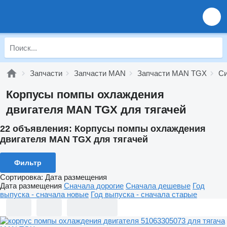
Запчасти
Запчасти MAN
Запчасти MAN TGX
Си
Корпусы помпы охлаждения
двигателя MAN TGX для тягачей
22 объявления:
Корпусы помпы охлаждения
двигателя MAN TGX для тягачей
Фильтр
Сортировка
:
Дата размещения
Дата размещения
Сначала дорогие
Сначала дешевые
Год
выпуска - сначала новые
Год выпуска - сначала старые