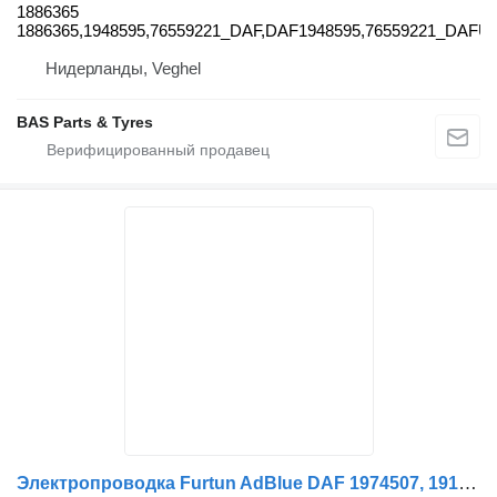
1886365
1886365,1948595,76559221_DAF,DAF1948595,76559221_DAFU
Нидерланды, Veghel
BAS Parts & Tyres
Электропроводка Furtun AdBlue DAF 1974507, 1913532, 2039138 для грузовика