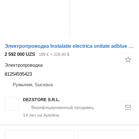
Электропроводка Instalatie electrica unitate adblue 81254595423 для тягача MAN TGX
2 592 000 UZS
189 €
≈ 218,40 $
Электропроводка
81254595423
Румыния, Suceava
DEZSTORE S.R.L.
14
лет на Autoline