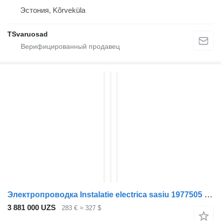
Эстония, Kõrveküla
TSvaruosad
Электропроводка Instalatie electrica sasiu 1977505 для тягача DAF XF
3 881 000 UZS
283 €
≈ 327 $