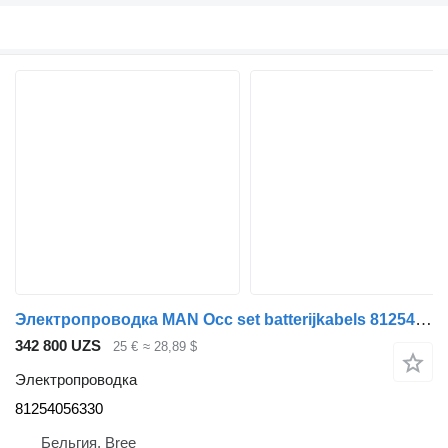
Электропроводка MAN Occ set batterijkabels 81254056330 для грузовика
342 800 UZS
25 €
≈ 28,89 $
Электропроводка
81254056330
Бельгия, Bree