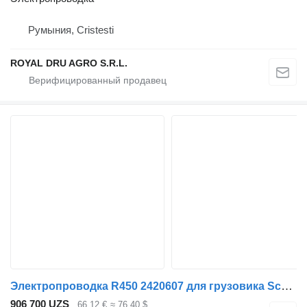
Румыния, Cristesti
ROYAL DRU AGRO S.R.L.
Электропроводка R450 2420607 для грузовика Scania L,P,G,R,S series
906 700 UZS
66,12 €
≈ 76,40 $