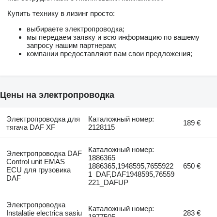
Купить технику в лизинг просто:
выбираете электропроводка;
мы передаем заявку и всю информацию по вашему
запросу нашим партнерам;
компании предоставляют вам свои предложения;
Цены на электропроводка
Электропроводка для
Каталожный номер:
189 €
тягача DAF XF
2128115
Каталожный номер:
Электропроводка DAF
1886365
Control unit EMAS
1886365,1948595,7655922
650 €
ECU для грузовика
1_DAF,DAF1948595,76559
DAF
221_DAFUP
Электропроводка
Каталожный номер:
Instalatie electrica sasiu
283 €
1977505