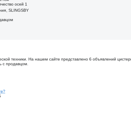
ичество осей
1
ния, SLINGSBY
одавцом
ской техники. На нашем сайте представлено 6 объявлений цистерн 
ь с продавцом.
те?
6