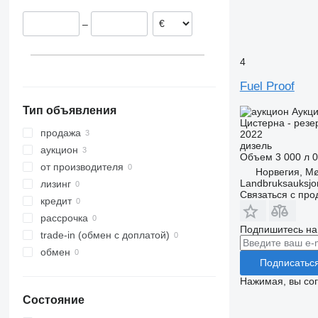
–
4
Fuel Proof
Тип объявления
Аукц
Цистерна - резе
продажа
2022
дизель
аукцион
Объем
3 000 л
0
от производителя
Норвегия, M
Landbruksauksjo
лизинг
Связаться с пр
кредит
рассрочка
Подпишитесь на
trade-in (обмен с доплатой)
обмен
Подписатьс
Нажимая, вы со
Состояние