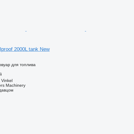
elproof 2000L tank New
рвуар для топлива
й
Vinkel
ers Machinery
одавцом