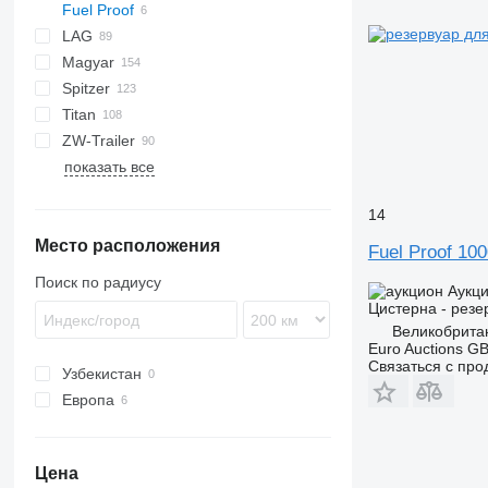
Fuel Proof
NG
BPDO
LPG
TF
EUT
ASW
LAG
BPO
KIP
TX
Stralis
Modulo
TSA
SSK
Magyar
TSA
SSL
0-3
TGS
Spitzer
STB
GSA
S-series
SA
L-series
CM
MACOLA
SCT
TS
Titan
STS
O-3
SR
SL
SF
LPG
ZW-Trailer
SK
OPL 38
SP
ADR
97
NS
LPG
показать все
TX
14
Место расположения
Fuel Proof 100
Поиск по радиусу
Аукц
Цистерна - резе
Великобрита
Euro Auctions G
Связаться с пр
Узбекистан
Европа
Норвегия
Великобритания
Цена
Нидерланды