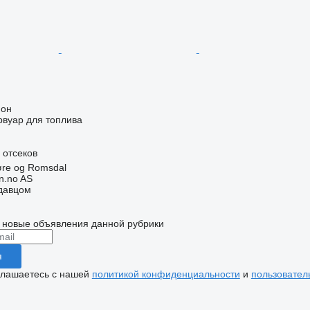
ион
рвуар для топлива
 отсеков
øre og Romsdal
n.no AS
одавцом
 новые объявления данной рубрики
я
глашаетесь с нашей
политикой конфиденциальности
и
пользовател