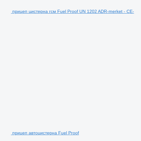
прицеп цистерна гсм Fuel Proof UN 1202 ADR-merket - CE-
прицеп автоцистерна Fuel Proof