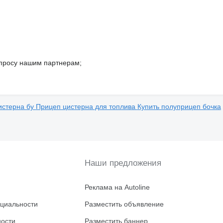
просу нашим партнерам;
истерна бу
Прицеп цистерна для топлива
Купить полуприцеп бочка
Наши предложения
Реклама на Autoline
циальности
Разместить объявление
ности
Разместить баннер