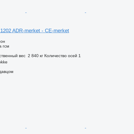
 1202 ADR-merket - CE-merket
ион
а гсм
ственный вес
2 840 кг
Количество осей
1
okke
одавцом