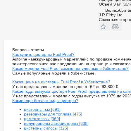
Объем
9 м³
Кол
Великобрита
J R Firby Ltd
Связаться с пр
Вопросы-ответы
Как купить цистерны Fuel Proof?
Autoline - международный маркетплейс по продаже коммерче
заинтересовавшее вас предложение на странице и свяжитес
Какие модели Fuel Proof самые популярные в Узбекистане?
Самые популярные модели в Узбекистане:
Какая цена на цистерны Fuel Proof в Узбекистане?
У нас представлены модели по цене от 62 до 93 800 €
Какие годы выпуска цистерн Fuel Proof представлены на сай
У нас представлены модели с годом выпуска от 1979 до 202
Какие еще бывают виды цистерн?
цистерны гсм [591]
резервуары для топлива [475]
цементовозы [369]
полуприцепы автоцистерны [338]
цистерны силосы [325]