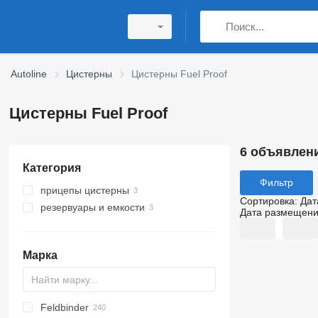
Autoline
Цистерны
Цистерны Fuel Proof
Цистерны Fuel Proof
6 объявлен
Категория
Фильтр
прицепы цистерны
Сортировка
:
Дат
резервуары и емкости
прицепы цистерны гсм
Дата размещен
прицепы автоцистерны
резервуары для топлива
Марка
Feldbinder
SVM
NCG
CB
T-series
SAPL
KIS
STF
ADR
CK
SOA
K series
LPG
45
AMMONIA
Carrytank