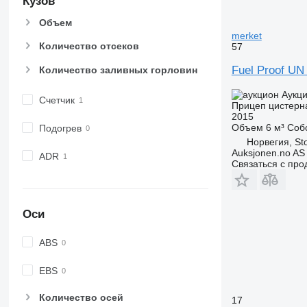
Кузов
Объем
merket
Количество отсеков
57
Fuel Proof UN
Количество заливных горловин
Аукц
Счетчик
Прицеп цистерн
2015
Объем
6 м³
Соб
Подогрев
Норвегия, St
Auksjonen.no AS
ADR
Связаться с пр
Оси
ABS
EBS
Количество осей
17