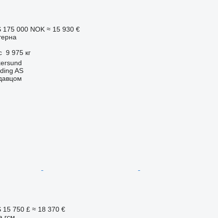
S
175 000 NOK
≈ 15 930 €
терна
с
9 975 кг
kersund
ding AS
одавцом
S
15 750 £
≈ 18 370 €
а гсм