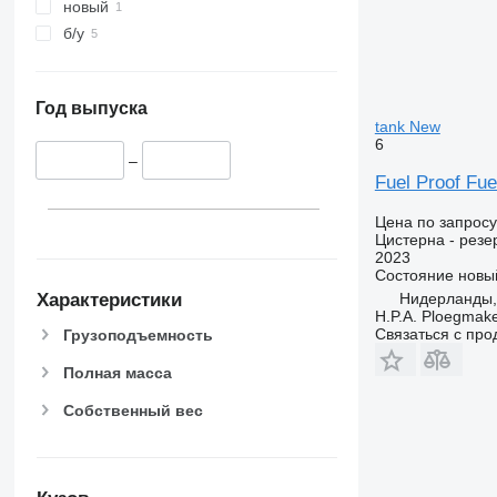
новый
б/у
Год выпуска
tank New
6
–
Fuel Proof Fu
Цена по запросу
Цистерна - резе
2023
Состояние
новы
Характеристики
Нидерланды, 
H.P.A. Ploegmak
Связаться с пр
Грузоподъемность
Полная масса
Собственный вес